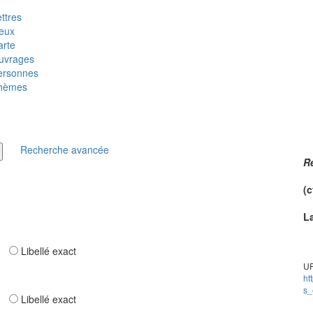
ttres
ieux
arte
uvrages
ersonnes
hèmes
Recherche avancée
Re
(c
L
ar
Libellé exact
UR
ht
s_
ar
Libellé exact