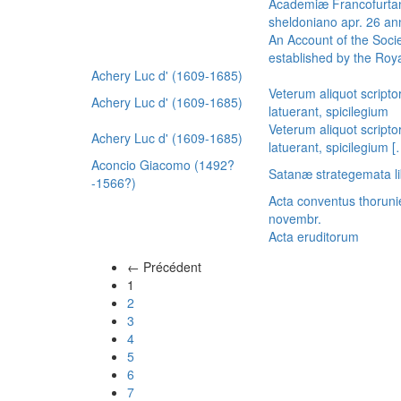
Academiæ Francofurtan
sheldoniano apr. 26 a
An Account of the Socie
established by the Royal
Achery Luc d' (1609-1685)
Veterum aliquot scripto
Achery Luc d' (1609-1685)
latuerant, spicilegium
Veterum aliquot scripto
Achery Luc d' (1609-1685)
latuerant, spicilegium 
Aconcio Giacomo (1492?
Satanæ strategemata li
-1566?)
Acta conventus thoruni
novembr.
Acta eruditorum
← Précédent
(actuel)
1
2
3
4
5
6
7