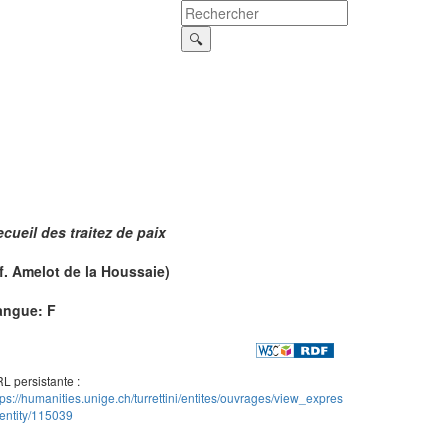
cueil des traitez de paix
f.
Amelot de la Houssaie
)
angue: F
L persistante :
tps://humanities.unige.ch/turrettini/entites/ouvrages/view_expres
entity/115039