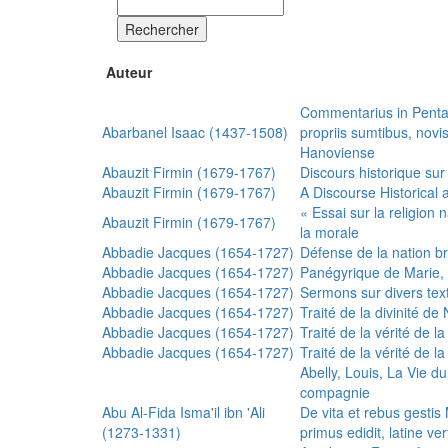
Rechercher
Auteur
Commentarius in Penta
Abarbanel Isaac (1437-1508)
propriis sumtibus, nov
Hanoviense
Abauzit Firmin (1679-1767)
Discours historique sur
Abauzit Firmin (1679-1767)
A Discourse Historical 
« Essai sur la religion
Abauzit Firmin (1679-1767)
la morale
Abbadie Jacques (1654-1727)
Défense de la nation b
Abbadie Jacques (1654-1727)
Panégyrique de Marie, 
Abbadie Jacques (1654-1727)
Sermons sur divers text
Abbadie Jacques (1654-1727)
Traité de la divinité d
Abbadie Jacques (1654-1727)
Traité de la vérité de la
Abbadie Jacques (1654-1727)
Traité de la vérité de la
Abelly, Louis, La Vie d
compagnie
Abu Al-Fida Isma'il ibn 'Ali
De vita et rebus gesti
(1273-1331)
primus edidit, latine ver