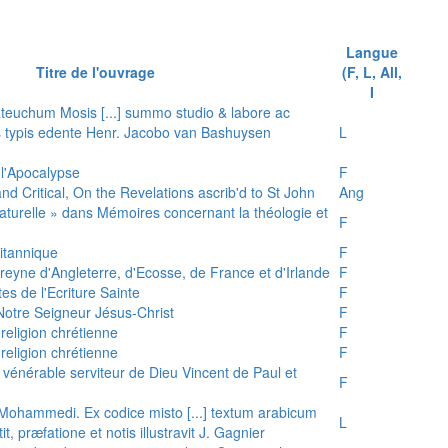
Langue
Titre de l'ouvrage
(F, L, All,
I
teuchum Mosis [...] summo studio & labore ac
is typis edente Henr. Jacobo van Bashuysen
L
 l'Apocalypse
F
and Critical, On the Revelations ascrib'd to St John
Ang
 naturelle » dans Mémoires concernant la théologie et
F
ritannique
F
reyne d'Angleterre, d'Ecosse, de France et d'Irlande
F
es de l'Ecriture Sainte
F
e Notre Seigneur Jésus-Christ
F
 religion chrétienne
F
 religion chrétienne
F
u vénérable serviteur de Dieu Vincent de Paul et
F
s Mohammedi. Ex codice misto [...] textum arabicum
L
tit, præfatione et notis illustravit J. Gagnier