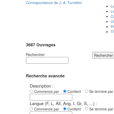
Correspondance de
J.-A. Turrettini
Le
L
C
O
P
T
3687 Ouvrages
Rechercher
Rechercher
Recherche avancée
Description :
Commence par
Contient
Se termine p
Langue (F, L, All, Ang, I, Gr, S, ...) :
Commence par
Contient
Se termine p