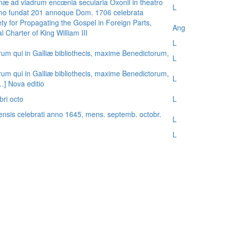
æ ad viadrum encœnia secularia Oxonii in theatro
L
nno fundat 201 annoque Dom. 1706 celebrata
ty for Propagating the Gospel in Foreign Parts,
Ang
 Charter of King William III
L
rum qui in Galliæ bibliothecis, maxime Benedictorum,
L
rum qui in Galliæ bibliothecis, maxime Benedictorum,
L
[…] Nova editio
bri octo
L
ensis celebrati anno 1645, mens. septemb. octobr.
L
L