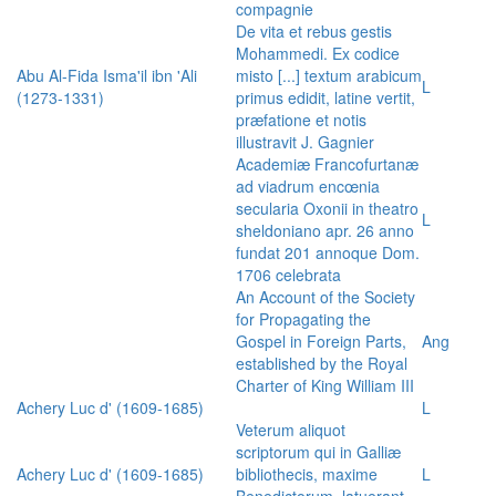
compagnie
De vita et rebus gestis
Mohammedi. Ex codice
Abu Al-Fida Isma'il ibn 'Ali
misto [...] textum arabicum
L
(1273-1331)
primus edidit, latine vertit,
præfatione et notis
illustravit J. Gagnier
Academiæ Francofurtanæ
ad viadrum encœnia
secularia Oxonii in theatro
L
sheldoniano apr. 26 anno
fundat 201 annoque Dom.
1706 celebrata
An Account of the Society
for Propagating the
Gospel in Foreign Parts,
Ang
established by the Royal
Charter of King William III
Achery Luc d' (1609-1685)
L
Veterum aliquot
scriptorum qui in Galliæ
Achery Luc d' (1609-1685)
bibliothecis, maxime
L
Benedictorum, latuerant,