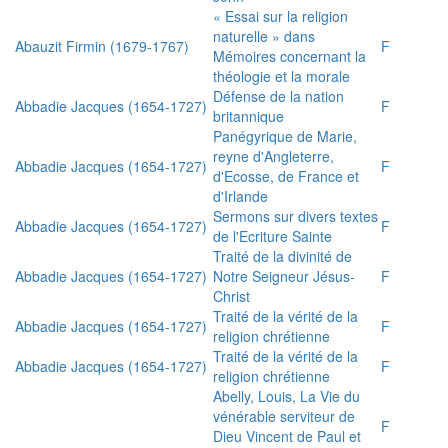
« Essai sur la religion
naturelle » dans
Abauzit Firmin (1679-1767)
F
Mémoires concernant la
théologie et la morale
Défense de la nation
Abbadie Jacques (1654-1727)
F
britannique
Panégyrique de Marie,
reyne d'Angleterre,
Abbadie Jacques (1654-1727)
F
d'Ecosse, de France et
d'Irlande
Sermons sur divers textes
Abbadie Jacques (1654-1727)
F
de l'Ecriture Sainte
Traité de la divinité de
Abbadie Jacques (1654-1727)
Notre Seigneur Jésus-
F
Christ
Traité de la vérité de la
Abbadie Jacques (1654-1727)
F
religion chrétienne
Traité de la vérité de la
Abbadie Jacques (1654-1727)
F
religion chrétienne
Abelly, Louis, La Vie du
vénérable serviteur de
F
Dieu Vincent de Paul et