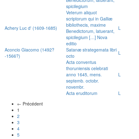
spicilegium
Veterum aliquot
scriptorum qui in Galliæ
bibliothecis, maxime
Achery Luc d' (1609-1685)
L
Benedictorum, latuerant,
spicilegium […] Nova
editio
Aconcio Giacomo (1492?
Satanæ strategemata libri
L
-1566?)
octo
Acta conventus
thoruniensis celebrati
anno 1645, mens.
L
septemb. octobr.
novembr.
Acta eruditorum
L
← Précédent
(actuel)
1
2
3
4
5