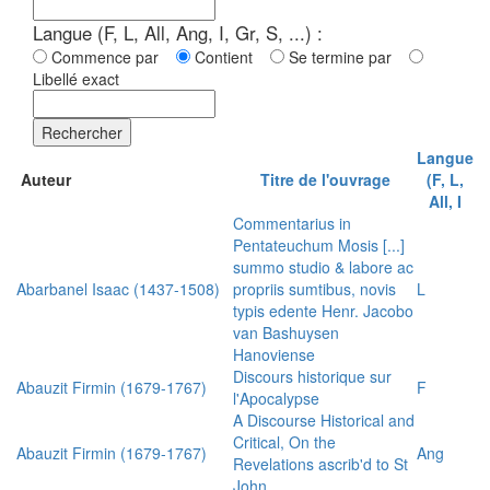
Langue (F, L, All, Ang, I, Gr, S, ...) :
Commence par
Contient
Se termine par
Libellé exact
Rechercher
Langue
Auteur
Titre de l'ouvrage
(F, L,
All, I
Commentarius in
Pentateuchum Mosis [...]
summo studio & labore ac
Abarbanel Isaac (1437-1508)
propriis sumtibus, novis
L
typis edente Henr. Jacobo
van Bashuysen
Hanoviense
Discours historique sur
Abauzit Firmin (1679-1767)
F
l'Apocalypse
A Discourse Historical and
Critical, On the
Abauzit Firmin (1679-1767)
Ang
Revelations ascrib'd to St
John