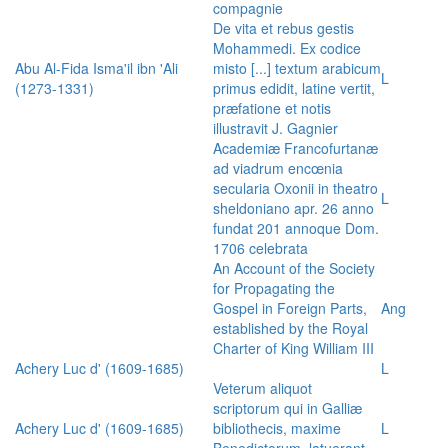
compagnie
De vita et rebus gestis
Mohammedi. Ex codice
Abu Al-Fida Isma'il ibn 'Ali
misto [...] textum arabicum
L
(1273-1331)
primus edidit, latine vertit,
præfatione et notis
illustravit J. Gagnier
Academiæ Francofurtanæ
ad viadrum encœnia
secularia Oxonii in theatro
L
sheldoniano apr. 26 anno
fundat 201 annoque Dom.
1706 celebrata
An Account of the Society
for Propagating the
Gospel in Foreign Parts,
Ang
established by the Royal
Charter of King William III
Achery Luc d' (1609-1685)
L
Veterum aliquot
scriptorum qui in Galliæ
Achery Luc d' (1609-1685)
bibliothecis, maxime
L
Benedictorum, latuerant,