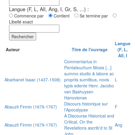
Langue (F, L, All, Ang, I, Gr, S, ...) :
Commence par
Contient
Se termine par
Libellé exact
Rechercher
Langue
Auteur
Titre de l'ouvrage
(F, L,
All, I
Commentarius in
Pentateuchum Mosis [...]
summo studio & labore ac
Abarbanel Isaac (1437-1508)
propriis sumtibus, novis
L
typis edente Henr. Jacobo
van Bashuysen
Hanoviense
Discours historique sur
Abauzit Firmin (1679-1767)
F
l'Apocalypse
A Discourse Historical and
Critical, On the
Abauzit Firmin (1679-1767)
Ang
Revelations ascrib'd to St
John