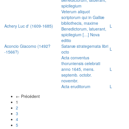
spicilegium
Veterum aliquot
scriptorum qui in Galliæ
bibliothecis, maxime
Achery Luc d' (1609-1685)
L
Benedictorum, latuerant,
spicilegium […] Nova
editio
Aconcio Giacomo (1492?
Satanæ strategemata libri
L
-1566?)
octo
Acta conventus
thoruniensis celebrati
anno 1645, mens.
L
septemb. octobr.
novembr.
Acta eruditorum
L
← Précédent
(actuel)
1
2
3
4
5