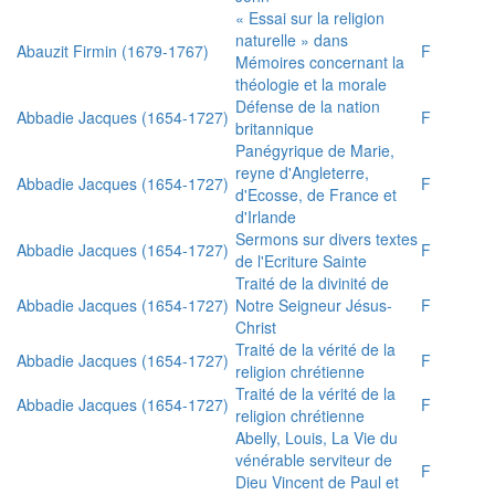
« Essai sur la religion
naturelle » dans
Abauzit Firmin (1679-1767)
F
Mémoires concernant la
théologie et la morale
Défense de la nation
Abbadie Jacques (1654-1727)
F
britannique
Panégyrique de Marie,
reyne d'Angleterre,
Abbadie Jacques (1654-1727)
F
d'Ecosse, de France et
d'Irlande
Sermons sur divers textes
Abbadie Jacques (1654-1727)
F
de l'Ecriture Sainte
Traité de la divinité de
Abbadie Jacques (1654-1727)
Notre Seigneur Jésus-
F
Christ
Traité de la vérité de la
Abbadie Jacques (1654-1727)
F
religion chrétienne
Traité de la vérité de la
Abbadie Jacques (1654-1727)
F
religion chrétienne
Abelly, Louis, La Vie du
vénérable serviteur de
F
Dieu Vincent de Paul et