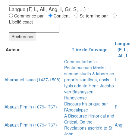
Langue (F, L, All, Ang, I, Gr, S, ...) :
Commence par
Contient
Se termine par
Libellé exact
Rechercher
Langue
Auteur
Titre de l'ouvrage
(F, L,
All, I
Commentarius in
Pentateuchum Mosis [...]
summo studio & labore ac
Abarbanel Isaac (1437-1508)
propriis sumtibus, novis
L
typis edente Henr. Jacobo
van Bashuysen
Hanoviense
Discours historique sur
Abauzit Firmin (1679-1767)
F
l'Apocalypse
A Discourse Historical and
Critical, On the
Abauzit Firmin (1679-1767)
Ang
Revelations ascrib'd to St
John