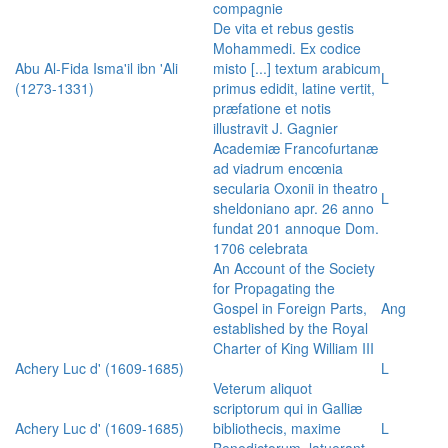
compagnie
De vita et rebus gestis
Mohammedi. Ex codice
Abu Al-Fida Isma'il ibn 'Ali
misto [...] textum arabicum
L
(1273-1331)
primus edidit, latine vertit,
præfatione et notis
illustravit J. Gagnier
Academiæ Francofurtanæ
ad viadrum encœnia
secularia Oxonii in theatro
L
sheldoniano apr. 26 anno
fundat 201 annoque Dom.
1706 celebrata
An Account of the Society
for Propagating the
Gospel in Foreign Parts,
Ang
established by the Royal
Charter of King William III
Achery Luc d' (1609-1685)
L
Veterum aliquot
scriptorum qui in Galliæ
Achery Luc d' (1609-1685)
bibliothecis, maxime
L
Benedictorum, latuerant,