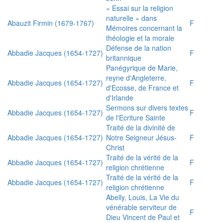
« Essai sur la religion
naturelle » dans
Abauzit Firmin (1679-1767)
F
Mémoires concernant la
théologie et la morale
Défense de la nation
Abbadie Jacques (1654-1727)
F
britannique
Panégyrique de Marie,
reyne d'Angleterre,
Abbadie Jacques (1654-1727)
F
d'Ecosse, de France et
d'Irlande
Sermons sur divers textes
Abbadie Jacques (1654-1727)
F
de l'Ecriture Sainte
Traité de la divinité de
Abbadie Jacques (1654-1727)
Notre Seigneur Jésus-
F
Christ
Traité de la vérité de la
Abbadie Jacques (1654-1727)
F
religion chrétienne
Traité de la vérité de la
Abbadie Jacques (1654-1727)
F
religion chrétienne
Abelly, Louis, La Vie du
vénérable serviteur de
F
Dieu Vincent de Paul et