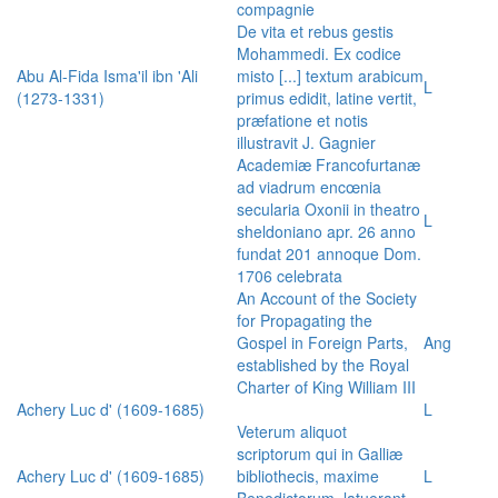
compagnie
De vita et rebus gestis
Mohammedi. Ex codice
Abu Al-Fida Isma'il ibn 'Ali
misto [...] textum arabicum
L
(1273-1331)
primus edidit, latine vertit,
præfatione et notis
illustravit J. Gagnier
Academiæ Francofurtanæ
ad viadrum encœnia
secularia Oxonii in theatro
L
sheldoniano apr. 26 anno
fundat 201 annoque Dom.
1706 celebrata
An Account of the Society
for Propagating the
Gospel in Foreign Parts,
Ang
established by the Royal
Charter of King William III
Achery Luc d' (1609-1685)
L
Veterum aliquot
scriptorum qui in Galliæ
Achery Luc d' (1609-1685)
bibliothecis, maxime
L
Benedictorum, latuerant,