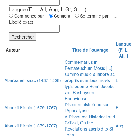
Langue (F, L, All, Ang, I, Gr, S, ...) :
Commence par
Contient
Se termine par
Libellé exact
Rechercher
Langue
Auteur
Titre de l'ouvrage
(F, L,
All, I
Commentarius in
Pentateuchum Mosis [...]
summo studio & labore ac
Abarbanel Isaac (1437-1508)
propriis sumtibus, novis
L
typis edente Henr. Jacobo
van Bashuysen
Hanoviense
Discours historique sur
Abauzit Firmin (1679-1767)
F
l'Apocalypse
A Discourse Historical and
Critical, On the
Abauzit Firmin (1679-1767)
Ang
Revelations ascrib'd to St
John