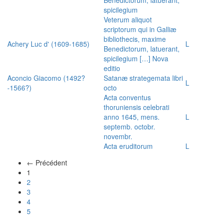
spicilegium
Veterum aliquot
scriptorum qui in Galliæ
bibliothecis, maxime
Achery Luc d' (1609-1685)
L
Benedictorum, latuerant,
spicilegium […] Nova
editio
Aconcio Giacomo (1492?
Satanæ strategemata libri
L
-1566?)
octo
Acta conventus
thoruniensis celebrati
anno 1645, mens.
L
septemb. octobr.
novembr.
Acta eruditorum
L
← Précédent
(actuel)
1
2
3
4
5