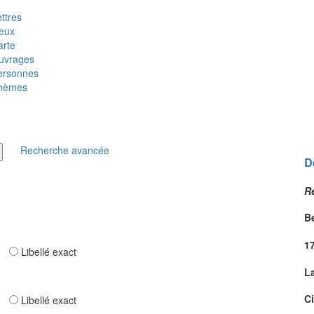
ttres
ieux
arte
uvrages
ersonnes
hèmes
Recherche avancée
D
R
Be
1
ar
Libellé exact
L
Ci
ar
Libellé exact