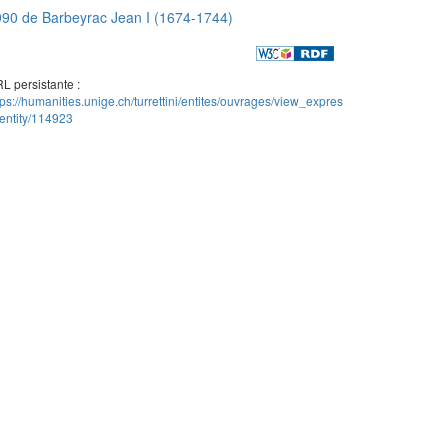
90 de Barbeyrac Jean I (1674-1744)
L persistante :
tps://humanities.unige.ch/turrettini/entites/ouvrages/view_expres
entity/114923