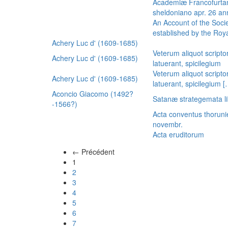
Academiæ Francofurtan
sheldoniano apr. 26 a
An Account of the Socie
established by the Royal
Achery Luc d' (1609-1685)
Veterum aliquot scripto
Achery Luc d' (1609-1685)
latuerant, spicilegium
Veterum aliquot scripto
Achery Luc d' (1609-1685)
latuerant, spicilegium 
Aconcio Giacomo (1492?
Satanæ strategemata li
-1566?)
Acta conventus thoruni
novembr.
Acta eruditorum
← Précédent
(actuel)
1
2
3
4
5
6
7