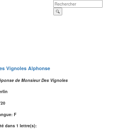
es Vignoles
Alphonse
éponse de Monsieur Des Vignoles
rlin
720
angue: F
té dans 1 lettre(s):