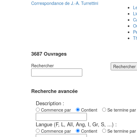
Correspondance de
J.-A. Turrettini
Le
L
C
O
P
T
3687 Ouvrages
Rechercher
Rechercher
Recherche avancée
Description :
Commence par
Contient
Se termine p
Langue (F, L, All, Ang, I, Gr, S, ...) :
Commence par
Contient
Se termine p