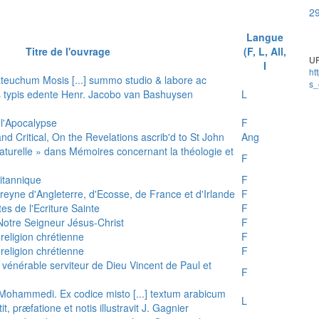
29
Langue
Titre de l'ouvrage
(F, L, All,
UR
I
ht
teuchum Mosis [...] summo studio & labore ac
s_
is typis edente Henr. Jacobo van Bashuysen
L
 l'Apocalypse
F
and Critical, On the Revelations ascrib'd to St John
Ang
 naturelle » dans Mémoires concernant la théologie et
F
ritannique
F
reyne d'Angleterre, d'Ecosse, de France et d'Irlande
F
es de l'Ecriture Sainte
F
e Notre Seigneur Jésus-Christ
F
 religion chrétienne
F
 religion chrétienne
F
u vénérable serviteur de Dieu Vincent de Paul et
F
s Mohammedi. Ex codice misto [...] textum arabicum
L
tit, præfatione et notis illustravit J. Gagnier