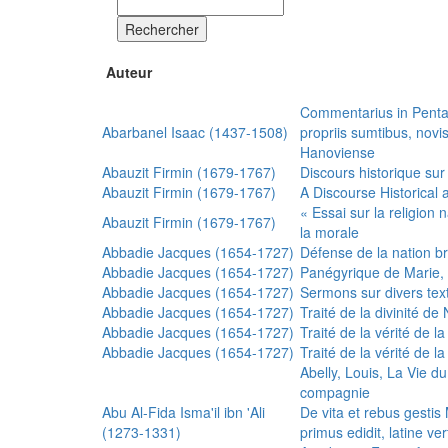
Rechercher
Auteur
Commentarius in Penta
Abarbanel Isaac (1437-1508)
propriis sumtibus, nov
Hanoviense
Abauzit Firmin (1679-1767)
Discours historique sur
Abauzit Firmin (1679-1767)
A Discourse Historical 
« Essai sur la religion
Abauzit Firmin (1679-1767)
la morale
Abbadie Jacques (1654-1727)
Défense de la nation b
Abbadie Jacques (1654-1727)
Panégyrique de Marie, 
Abbadie Jacques (1654-1727)
Sermons sur divers text
Abbadie Jacques (1654-1727)
Traité de la divinité d
Abbadie Jacques (1654-1727)
Traité de la vérité de la
Abbadie Jacques (1654-1727)
Traité de la vérité de la
Abelly, Louis, La Vie d
compagnie
Abu Al-Fida Isma'il ibn 'Ali
De vita et rebus gesti
(1273-1331)
primus edidit, latine ver