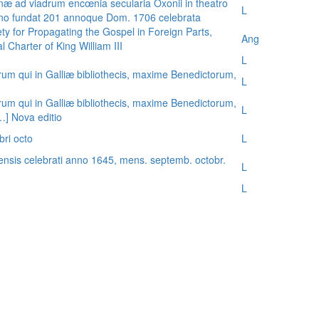
æ ad viadrum encœnia secularia Oxonii in theatro
L
nno fundat 201 annoque Dom. 1706 celebrata
ty for Propagating the Gospel in Foreign Parts,
Ang
 Charter of King William III
L
rum qui in Galliæ bibliothecis, maxime Benedictorum,
L
rum qui in Galliæ bibliothecis, maxime Benedictorum,
L
[…] Nova editio
bri octo
L
ensis celebrati anno 1645, mens. septemb. octobr.
L
L