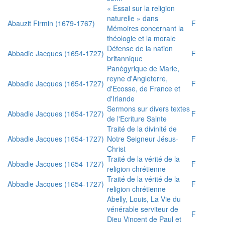
« Essai sur la religion
naturelle » dans
Abauzit Firmin (1679-1767)
F
Mémoires concernant la
théologie et la morale
Défense de la nation
Abbadie Jacques (1654-1727)
F
britannique
Panégyrique de Marie,
reyne d'Angleterre,
Abbadie Jacques (1654-1727)
F
d'Ecosse, de France et
d'Irlande
Sermons sur divers textes
Abbadie Jacques (1654-1727)
F
de l'Ecriture Sainte
Traité de la divinité de
Abbadie Jacques (1654-1727)
Notre Seigneur Jésus-
F
Christ
Traité de la vérité de la
Abbadie Jacques (1654-1727)
F
religion chrétienne
Traité de la vérité de la
Abbadie Jacques (1654-1727)
F
religion chrétienne
Abelly, Louis, La Vie du
vénérable serviteur de
F
Dieu Vincent de Paul et