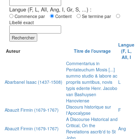
Langue (F, L, All, Ang, I, Gr, S, ...) :
Commence par
Contient
Se termine par
Libellé exact
Rechercher
Langue
Auteur
Titre de l'ouvrage
(F, L,
All, I
Commentarius in
Pentateuchum Mosis [...]
summo studio & labore ac
Abarbanel Isaac (1437-1508)
propriis sumtibus, novis
L
typis edente Henr. Jacobo
van Bashuysen
Hanoviense
Discours historique sur
Abauzit Firmin (1679-1767)
F
l'Apocalypse
A Discourse Historical and
Critical, On the
Abauzit Firmin (1679-1767)
Ang
Revelations ascrib'd to St
John