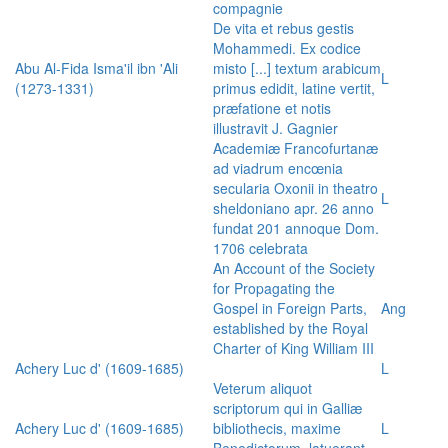
compagnie
De vita et rebus gestis
Mohammedi. Ex codice
Abu Al-Fida Isma'il ibn 'Ali
misto [...] textum arabicum
L
(1273-1331)
primus edidit, latine vertit,
præfatione et notis
illustravit J. Gagnier
Academiæ Francofurtanæ
ad viadrum encœnia
secularia Oxonii in theatro
L
sheldoniano apr. 26 anno
fundat 201 annoque Dom.
1706 celebrata
An Account of the Society
for Propagating the
Gospel in Foreign Parts,
Ang
established by the Royal
Charter of King William III
Achery Luc d' (1609-1685)
L
Veterum aliquot
scriptorum qui in Galliæ
Achery Luc d' (1609-1685)
bibliothecis, maxime
L
Benedictorum, latuerant,