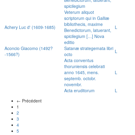
spicilegium
Veterum aliquot
scriptorum qui in Galliæ
bibliothecis, maxime
Achery Luc d' (1609-1685)
L
Benedictorum, latuerant,
spicilegium […] Nova
editio
Aconcio Giacomo (1492?
Satanæ strategemata libri
L
-1566?)
octo
Acta conventus
thoruniensis celebrati
anno 1645, mens.
L
septemb. octobr.
novembr.
Acta eruditorum
L
← Précédent
(actuel)
1
2
3
4
5