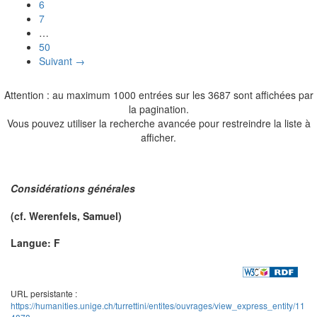
6
7
…
50
Suivant →
Attention : au maximum 1000 entrées sur les 3687 sont affichées par
la pagination.
Vous pouvez utiliser la recherche avancée pour restreindre la liste à
afficher.
Considérations générales
(cf.
Werenfels
, Samuel)
Langue: F
URL persistante :
https://humanities.unige.ch/turrettini/entites/ouvrages/view_express_entity/11