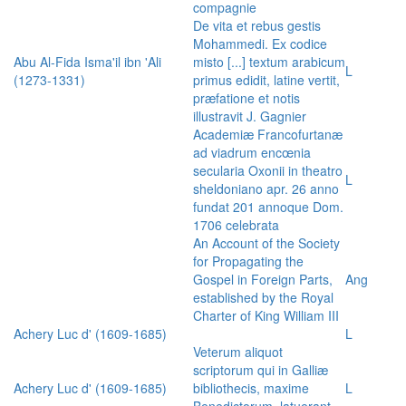
compagnie
De vita et rebus gestis
Mohammedi. Ex codice
Abu Al-Fida Isma'il ibn 'Ali
misto [...] textum arabicum
L
(1273-1331)
primus edidit, latine vertit,
præfatione et notis
illustravit J. Gagnier
Academiæ Francofurtanæ
ad viadrum encœnia
secularia Oxonii in theatro
L
sheldoniano apr. 26 anno
fundat 201 annoque Dom.
1706 celebrata
An Account of the Society
for Propagating the
Gospel in Foreign Parts,
Ang
established by the Royal
Charter of King William III
Achery Luc d' (1609-1685)
L
Veterum aliquot
scriptorum qui in Galliæ
Achery Luc d' (1609-1685)
bibliothecis, maxime
L
Benedictorum, latuerant,