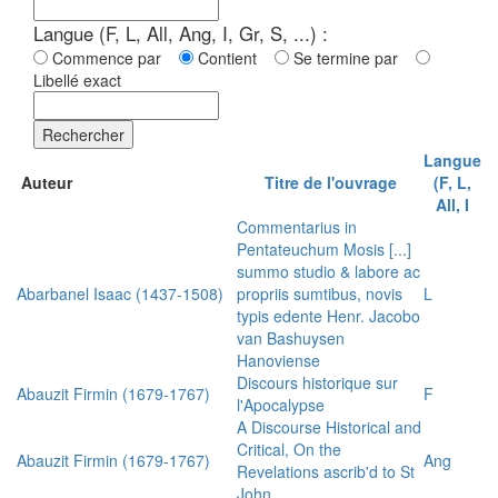
Langue (F, L, All, Ang, I, Gr, S, ...) :
Commence par
Contient
Se termine par
Libellé exact
Rechercher
Langue
Auteur
Titre de l'ouvrage
(F, L,
All, I
Commentarius in
Pentateuchum Mosis [...]
summo studio & labore ac
Abarbanel Isaac (1437-1508)
propriis sumtibus, novis
L
typis edente Henr. Jacobo
van Bashuysen
Hanoviense
Discours historique sur
Abauzit Firmin (1679-1767)
F
l'Apocalypse
A Discourse Historical and
Critical, On the
Abauzit Firmin (1679-1767)
Ang
Revelations ascrib'd to St
John