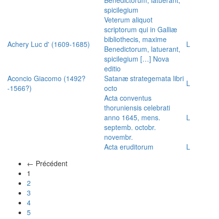
spicilegium
Veterum aliquot
scriptorum qui in Galliæ
bibliothecis, maxime
Achery Luc d' (1609-1685)
L
Benedictorum, latuerant,
spicilegium […] Nova
editio
Aconcio Giacomo (1492?
Satanæ strategemata libri
L
-1566?)
octo
Acta conventus
thoruniensis celebrati
anno 1645, mens.
L
septemb. octobr.
novembr.
Acta eruditorum
L
← Précédent
(actuel)
1
2
3
4
5