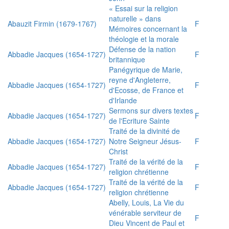
« Essai sur la religion
naturelle » dans
Abauzit Firmin (1679-1767)
F
Mémoires concernant la
théologie et la morale
Défense de la nation
Abbadie Jacques (1654-1727)
F
britannique
Panégyrique de Marie,
reyne d'Angleterre,
Abbadie Jacques (1654-1727)
F
d'Ecosse, de France et
d'Irlande
Sermons sur divers textes
Abbadie Jacques (1654-1727)
F
de l'Ecriture Sainte
Traité de la divinité de
Abbadie Jacques (1654-1727)
Notre Seigneur Jésus-
F
Christ
Traité de la vérité de la
Abbadie Jacques (1654-1727)
F
religion chrétienne
Traité de la vérité de la
Abbadie Jacques (1654-1727)
F
religion chrétienne
Abelly, Louis, La Vie du
vénérable serviteur de
F
Dieu Vincent de Paul et