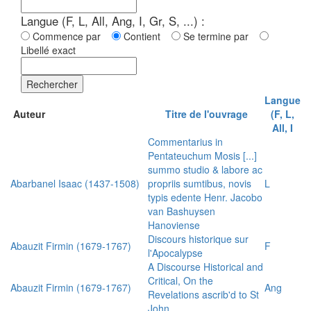
Langue (F, L, All, Ang, I, Gr, S, ...) :
Commence par
Contient
Se termine par
Libellé exact
Rechercher
Langue
Auteur
Titre de l'ouvrage
(F, L,
All, I
Commentarius in
Pentateuchum Mosis [...]
summo studio & labore ac
Abarbanel Isaac (1437-1508)
propriis sumtibus, novis
L
typis edente Henr. Jacobo
van Bashuysen
Hanoviense
Discours historique sur
Abauzit Firmin (1679-1767)
F
l'Apocalypse
A Discourse Historical and
Critical, On the
Abauzit Firmin (1679-1767)
Ang
Revelations ascrib'd to St
John