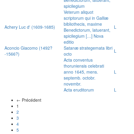
spicilegium
Veterum aliquot
scriptorum qui in Galliæ
bibliothecis, maxime
Achery Luc d' (1609-1685)
L
Benedictorum, latuerant,
spicilegium […] Nova
editio
Aconcio Giacomo (1492?
Satanæ strategemata libri
L
-1566?)
octo
Acta conventus
thoruniensis celebrati
anno 1645, mens.
L
septemb. octobr.
novembr.
Acta eruditorum
L
← Précédent
(actuel)
1
2
3
4
5