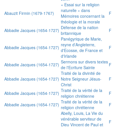
« Essai sur la religion
naturelle » dans
Abauzit Firmin (1679-1767)
F
Mémoires concernant la
théologie et la morale
Défense de la nation
Abbadie Jacques (1654-1727)
F
britannique
Panégyrique de Marie,
reyne d'Angleterre,
Abbadie Jacques (1654-1727)
F
d'Ecosse, de France et
d'Irlande
Sermons sur divers textes
Abbadie Jacques (1654-1727)
F
de l'Ecriture Sainte
Traité de la divinité de
Abbadie Jacques (1654-1727)
Notre Seigneur Jésus-
F
Christ
Traité de la vérité de la
Abbadie Jacques (1654-1727)
F
religion chrétienne
Traité de la vérité de la
Abbadie Jacques (1654-1727)
F
religion chrétienne
Abelly, Louis, La Vie du
vénérable serviteur de
F
Dieu Vincent de Paul et