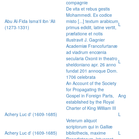
compagnie
De vita et rebus gestis
Mohammedi. Ex codice
Abu Al-Fida Isma'il ibn 'Ali
misto [...] textum arabicum
L
(1273-1331)
primus edidit, latine vertit,
præfatione et notis
illustravit J. Gagnier
Academiæ Francofurtanæ
ad viadrum encœnia
secularia Oxonii in theatro
L
sheldoniano apr. 26 anno
fundat 201 annoque Dom.
1706 celebrata
An Account of the Society
for Propagating the
Gospel in Foreign Parts,
Ang
established by the Royal
Charter of King William III
Achery Luc d' (1609-1685)
L
Veterum aliquot
scriptorum qui in Galliæ
Achery Luc d' (1609-1685)
bibliothecis, maxime
L
Benedictorum, latuerant,