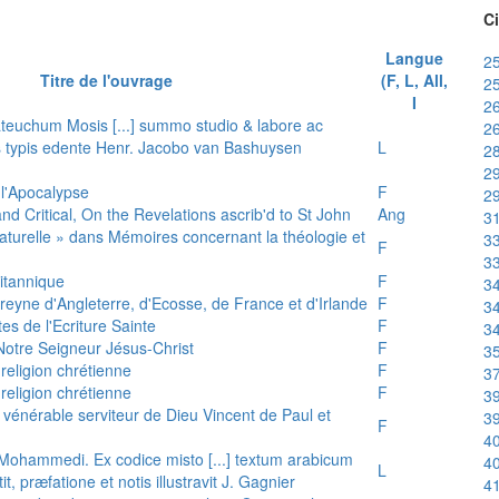
Ci
Langue
25
Titre de l'ouvrage
(F, L, All,
25
I
26
teuchum Mosis [...] summo studio & labore ac
26
is typis edente Henr. Jacobo van Bashuysen
L
28
29
 l'Apocalypse
F
29
and Critical, On the Revelations ascrib'd to St John
Ang
31
 naturelle » dans Mémoires concernant la théologie et
33
F
33
ritannique
F
34
reyne d'Angleterre, d'Ecosse, de France et d'Irlande
F
34
es de l'Ecriture Sainte
F
34
e Notre Seigneur Jésus-Christ
F
35
 religion chrétienne
F
37
 religion chrétienne
F
39
u vénérable serviteur de Dieu Vincent de Paul et
39
F
40
s Mohammedi. Ex codice misto [...] textum arabicum
40
L
tit, præfatione et notis illustravit J. Gagnier
41