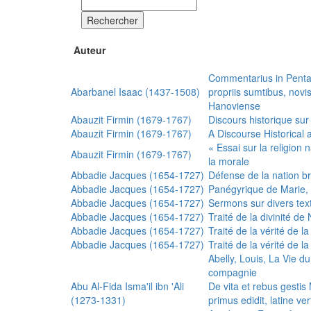
Rechercher
Auteur
Commentarius in Penta
Abarbanel Isaac (1437-1508)
propriis sumtibus, nov
Hanoviense
Abauzit Firmin (1679-1767)
Discours historique sur
Abauzit Firmin (1679-1767)
A Discourse Historical 
« Essai sur la religion
Abauzit Firmin (1679-1767)
la morale
Abbadie Jacques (1654-1727)
Défense de la nation b
Abbadie Jacques (1654-1727)
Panégyrique de Marie, 
Abbadie Jacques (1654-1727)
Sermons sur divers text
Abbadie Jacques (1654-1727)
Traité de la divinité d
Abbadie Jacques (1654-1727)
Traité de la vérité de la
Abbadie Jacques (1654-1727)
Traité de la vérité de la
Abelly, Louis, La Vie d
compagnie
Abu Al-Fida Isma'il ibn 'Ali
De vita et rebus gesti
(1273-1331)
primus edidit, latine ver