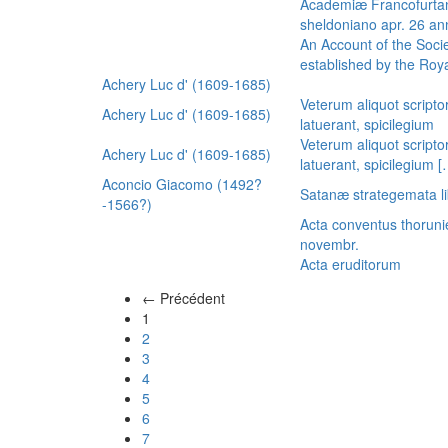
Academiæ Francofurtan
sheldoniano apr. 26 a
An Account of the Socie
established by the Royal
Achery Luc d' (1609-1685)
Veterum aliquot scripto
Achery Luc d' (1609-1685)
latuerant, spicilegium
Veterum aliquot scripto
Achery Luc d' (1609-1685)
latuerant, spicilegium 
Aconcio Giacomo (1492?
Satanæ strategemata li
-1566?)
Acta conventus thoruni
novembr.
Acta eruditorum
← Précédent
(actuel)
1
2
3
4
5
6
7