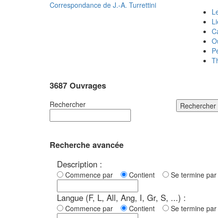
Correspondance de
J.-A. Turrettini
Le
L
C
O
P
T
3687 Ouvrages
Rechercher
Rechercher
Recherche avancée
Description :
Commence par
Contient
Se termine p
Langue (F, L, All, Ang, I, Gr, S, ...) :
Commence par
Contient
Se termine p