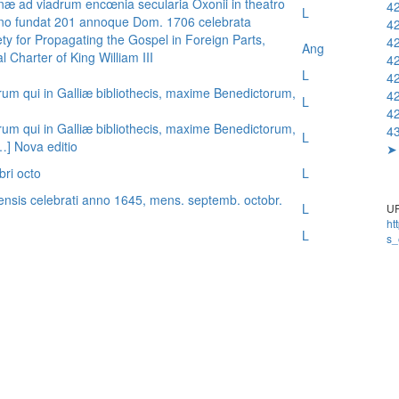
æ ad viadrum encœnia secularia Oxonii in theatro
42
L
nno fundat 201 annoque Dom. 1706 celebrata
42
ty for Propagating the Gospel in Foreign Parts,
42
Ang
 Charter of King William III
42
L
42
rum qui in Galliæ bibliothecis, maxime Benedictorum,
42
L
42
rum qui in Galliæ bibliothecis, maxime Benedictorum,
43
L
[…] Nova editio
➤ 
bri octo
L
ensis celebrati anno 1645, mens. septemb. octobr.
L
UR
ht
L
s_