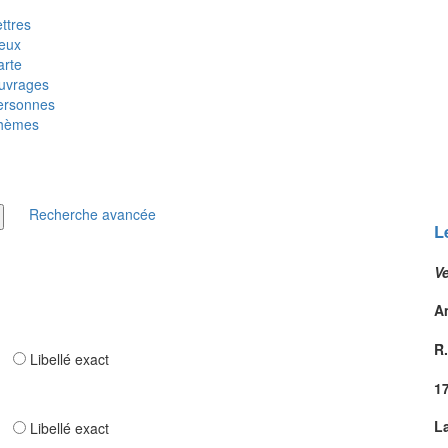
ttres
ieux
arte
uvrages
ersonnes
hèmes
Recherche avancée
L
Ve
A
R.
ar
Libellé exact
1
L
ar
Libellé exact