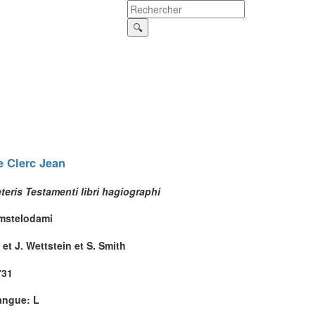
e Clerc
Jean
teris Testamenti libri hagiographi
mstelodami
 et J. Wettstein et S. Smith
731
angue: L