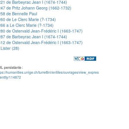
21 de Barbeyrac Jean I (1674-1744)
47 de Pritz Johann Georg (1662-1732)
58 de Bennelle Paul
60 de Le Clerc Marie (?-1734)
66 a Le Clerc Marie (?-1734)
80 de Ostervald Jean-Frédéric I (1663-1747)
87 de Barbeyrac Jean I (1674-1744)
12 de Ostervald Jean-Frédéric I (1663-1747)
Lister (28)
L persistante :
tps://humanities.unige.ch/turrettini/entites/ouvrages/view_expres
entity/114872