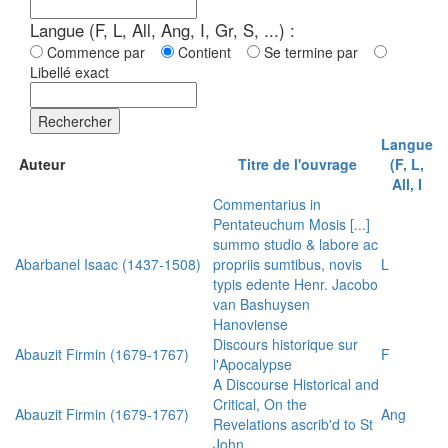
Langue (F, L, All, Ang, I, Gr, S, ...) :
Commence par
Contient
Se termine par
Libellé exact
Rechercher
Langue
Auteur
Titre de l'ouvrage
(F, L,
All, I
Commentarius in
Pentateuchum Mosis [...]
summo studio & labore ac
Abarbanel Isaac (1437-1508)
propriis sumtibus, novis
L
typis edente Henr. Jacobo
van Bashuysen
Hanoviense
Discours historique sur
Abauzit Firmin (1679-1767)
F
l'Apocalypse
A Discourse Historical and
Critical, On the
Abauzit Firmin (1679-1767)
Ang
Revelations ascrib'd to St
John