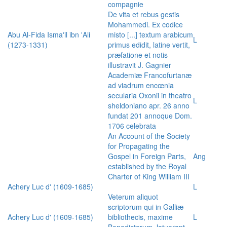
compagnie
De vita et rebus gestis
Mohammedi. Ex codice
Abu Al-Fida Isma'il ibn 'Ali
misto [...] textum arabicum
L
(1273-1331)
primus edidit, latine vertit,
præfatione et notis
illustravit J. Gagnier
Academiæ Francofurtanæ
ad viadrum encœnia
secularia Oxonii in theatro
L
sheldoniano apr. 26 anno
fundat 201 annoque Dom.
1706 celebrata
An Account of the Society
for Propagating the
Gospel in Foreign Parts,
Ang
established by the Royal
Charter of King William III
Achery Luc d' (1609-1685)
L
Veterum aliquot
scriptorum qui in Galliæ
Achery Luc d' (1609-1685)
bibliothecis, maxime
L
Benedictorum, latuerant,