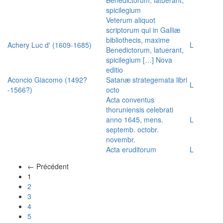
spicilegium
Veterum aliquot
scriptorum qui in Galliæ
bibliothecis, maxime
Achery Luc d' (1609-1685)
L
Benedictorum, latuerant,
spicilegium […] Nova
editio
Aconcio Giacomo (1492?
Satanæ strategemata libri
L
-1566?)
octo
Acta conventus
thoruniensis celebrati
anno 1645, mens.
L
septemb. octobr.
novembr.
Acta eruditorum
L
← Précédent
(actuel)
1
2
3
4
5