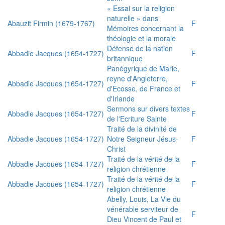
« Essai sur la religion
naturelle » dans
Abauzit Firmin (1679-1767)
F
Mémoires concernant la
théologie et la morale
Défense de la nation
Abbadie Jacques (1654-1727)
F
britannique
Panégyrique de Marie,
reyne d'Angleterre,
Abbadie Jacques (1654-1727)
F
d'Ecosse, de France et
d'Irlande
Sermons sur divers textes
Abbadie Jacques (1654-1727)
F
de l'Ecriture Sainte
Traité de la divinité de
Abbadie Jacques (1654-1727)
Notre Seigneur Jésus-
F
Christ
Traité de la vérité de la
Abbadie Jacques (1654-1727)
F
religion chrétienne
Traité de la vérité de la
Abbadie Jacques (1654-1727)
F
religion chrétienne
Abelly, Louis, La Vie du
vénérable serviteur de
F
Dieu Vincent de Paul et