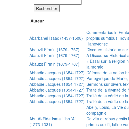
Rechercher
Auteur
Commentarius in Penta
Abarbanel Isaac (1437-1508)
propriis sumtibus, nov
Hanoviense
Abauzit Firmin (1679-1767)
Discours historique sur
Abauzit Firmin (1679-1767)
A Discourse Historical 
« Essai sur la religion
Abauzit Firmin (1679-1767)
la morale
Abbadie Jacques (1654-1727)
Défense de la nation b
Abbadie Jacques (1654-1727)
Panégyrique de Marie, 
Abbadie Jacques (1654-1727)
Sermons sur divers text
Abbadie Jacques (1654-1727)
Traité de la divinité d
Abbadie Jacques (1654-1727)
Traité de la vérité de la
Abbadie Jacques (1654-1727)
Traité de la vérité de la
Abelly, Louis, La Vie d
compagnie
Abu Al-Fida Isma'il ibn 'Ali
De vita et rebus gesti
(1273-1331)
primus edidit, latine ver