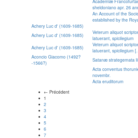
Academiæ Francofurtan
sheldoniano apr. 26 a
An Account of the Socie
established by the Royal
Achery Luc d' (1609-1685)
Veterum aliquot scripto
Achery Luc d' (1609-1685)
latuerant, spicilegium
Veterum aliquot scripto
Achery Luc d' (1609-1685)
latuerant, spicilegium 
Aconcio Giacomo (1492?
Satanæ strategemata li
-1566?)
Acta conventus thoruni
novembr.
Acta eruditorum
← Précédent
(actuel)
1
2
3
4
5
6
7