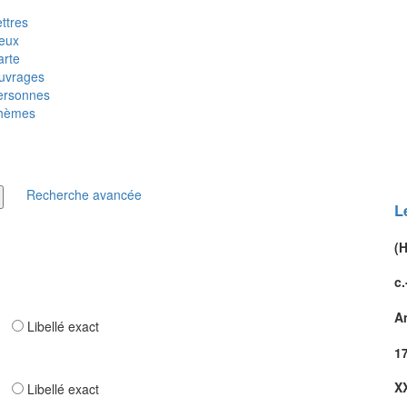
ttres
ieux
arte
uvrages
ersonnes
hèmes
Recherche avancée
L
(
c.
A
ar
Libellé exact
1
XX
ar
Libellé exact