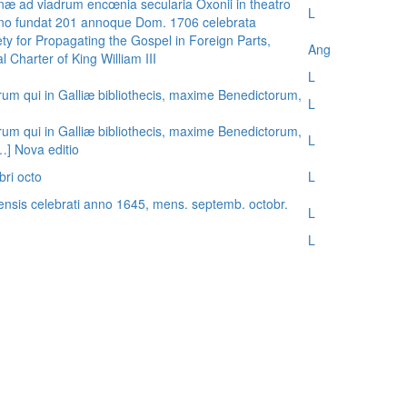
æ ad viadrum encœnia secularia Oxonii in theatro
L
nno fundat 201 annoque Dom. 1706 celebrata
ty for Propagating the Gospel in Foreign Parts,
Ang
 Charter of King William III
L
rum qui in Galliæ bibliothecis, maxime Benedictorum,
L
rum qui in Galliæ bibliothecis, maxime Benedictorum,
L
[…] Nova editio
bri octo
L
ensis celebrati anno 1645, mens. septemb. octobr.
L
L