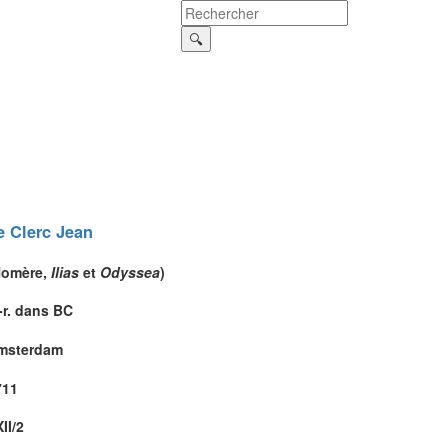
e Clerc
Jean
Homère
,
Ilias
et
Odyssea
)
-r. dans BC
msterdam
711
II/2