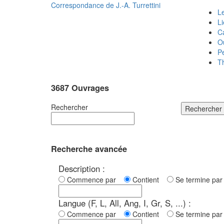
Correspondance de
J.-A. Turrettini
Le
L
C
O
P
T
3687 Ouvrages
Rechercher
Rechercher
Recherche avancée
Description :
Commence par
Contient
Se termine p
Langue (F, L, All, Ang, I, Gr, S, ...) :
Commence par
Contient
Se termine p