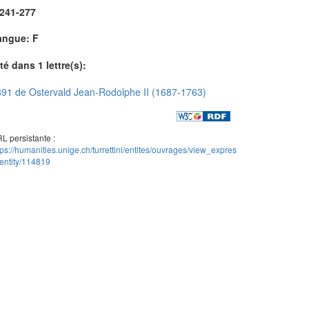
.241-277
angue: F
té dans 1 lettre(s):
91 de Ostervald Jean-Rodolphe II (1687-1763)
L persistante :
tps://humanities.unige.ch/turrettini/entites/ouvrages/view_expres
entity/114819