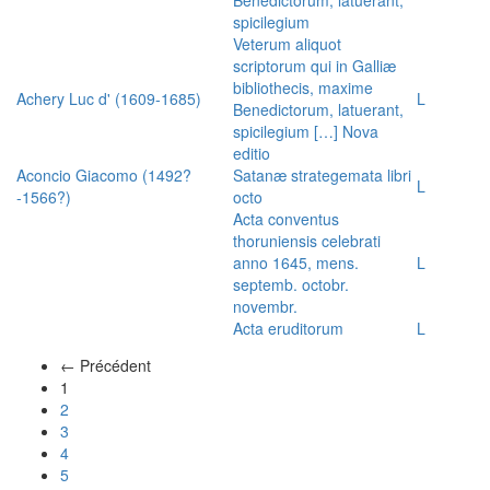
spicilegium
Veterum aliquot
scriptorum qui in Galliæ
bibliothecis, maxime
Achery Luc d' (1609-1685)
L
Benedictorum, latuerant,
spicilegium […] Nova
editio
Aconcio Giacomo (1492?
Satanæ strategemata libri
L
-1566?)
octo
Acta conventus
thoruniensis celebrati
anno 1645, mens.
L
septemb. octobr.
novembr.
Acta eruditorum
L
← Précédent
(actuel)
1
2
3
4
5