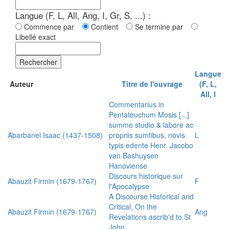
Langue (F, L, All, Ang, I, Gr, S, ...) :
Commence par
Contient
Se termine par
Libellé exact
Rechercher
Langue
Auteur
Titre de l'ouvrage
(F, L,
All, I
Commentarius in
Pentateuchum Mosis [...]
summo studio & labore ac
Abarbanel Isaac (1437-1508)
propriis sumtibus, novis
L
typis edente Henr. Jacobo
van Bashuysen
Hanoviense
Discours historique sur
Abauzit Firmin (1679-1767)
F
l'Apocalypse
A Discourse Historical and
Critical, On the
Abauzit Firmin (1679-1767)
Ang
Revelations ascrib'd to St
John