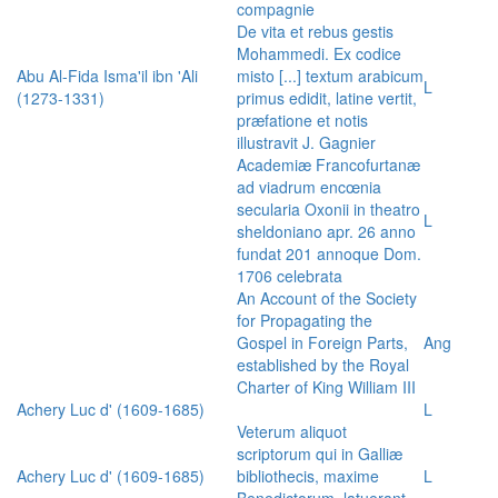
compagnie
De vita et rebus gestis
Mohammedi. Ex codice
Abu Al-Fida Isma'il ibn 'Ali
misto [...] textum arabicum
L
(1273-1331)
primus edidit, latine vertit,
præfatione et notis
illustravit J. Gagnier
Academiæ Francofurtanæ
ad viadrum encœnia
secularia Oxonii in theatro
L
sheldoniano apr. 26 anno
fundat 201 annoque Dom.
1706 celebrata
An Account of the Society
for Propagating the
Gospel in Foreign Parts,
Ang
established by the Royal
Charter of King William III
Achery Luc d' (1609-1685)
L
Veterum aliquot
scriptorum qui in Galliæ
Achery Luc d' (1609-1685)
bibliothecis, maxime
L
Benedictorum, latuerant,