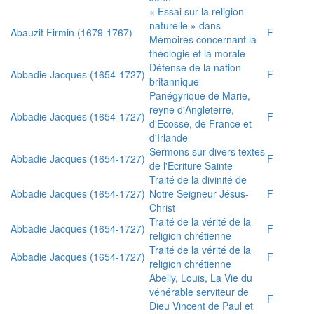
« Essai sur la religion
naturelle » dans
Abauzit Firmin (1679-1767)
F
Mémoires concernant la
théologie et la morale
Défense de la nation
Abbadie Jacques (1654-1727)
F
britannique
Panégyrique de Marie,
reyne d'Angleterre,
Abbadie Jacques (1654-1727)
F
d'Ecosse, de France et
d'Irlande
Sermons sur divers textes
Abbadie Jacques (1654-1727)
F
de l'Ecriture Sainte
Traité de la divinité de
Abbadie Jacques (1654-1727)
Notre Seigneur Jésus-
F
Christ
Traité de la vérité de la
Abbadie Jacques (1654-1727)
F
religion chrétienne
Traité de la vérité de la
Abbadie Jacques (1654-1727)
F
religion chrétienne
Abelly, Louis, La Vie du
vénérable serviteur de
F
Dieu Vincent de Paul et