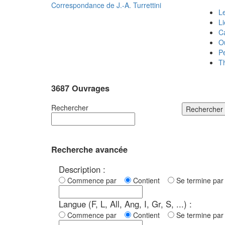
Correspondance de
J.-A. Turrettini
Le
L
C
O
P
T
3687 Ouvrages
Rechercher
Rechercher
Recherche avancée
Description :
Commence par
Contient
Se termine p
Langue (F, L, All, Ang, I, Gr, S, ...) :
Commence par
Contient
Se termine p