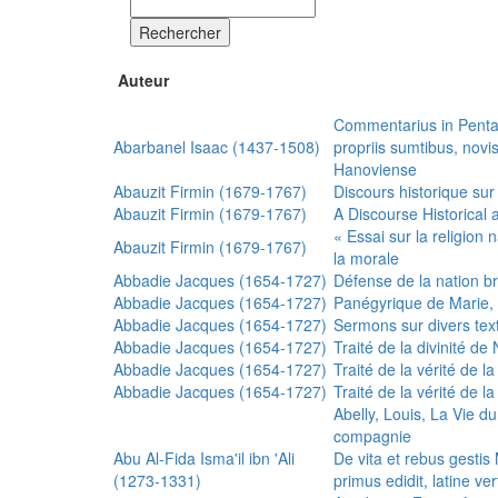
Rechercher
Auteur
Commentarius in Penta
Abarbanel Isaac (1437-1508)
propriis sumtibus, nov
Hanoviense
Abauzit Firmin (1679-1767)
Discours historique sur
Abauzit Firmin (1679-1767)
A Discourse Historical 
« Essai sur la religion
Abauzit Firmin (1679-1767)
la morale
Abbadie Jacques (1654-1727)
Défense de la nation b
Abbadie Jacques (1654-1727)
Panégyrique de Marie, 
Abbadie Jacques (1654-1727)
Sermons sur divers text
Abbadie Jacques (1654-1727)
Traité de la divinité d
Abbadie Jacques (1654-1727)
Traité de la vérité de la
Abbadie Jacques (1654-1727)
Traité de la vérité de la
Abelly, Louis, La Vie d
compagnie
Abu Al-Fida Isma'il ibn 'Ali
De vita et rebus gesti
(1273-1331)
primus edidit, latine ver