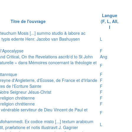
Langue
Titre de l'ouvrage
(F, L, All,
I
teuchum Mosis [...] summo studio & labore ac
is typis edente Henr. Jacobo van Bashuysen
L
 l'Apocalypse
F
and Critical, On the Revelations ascrib'd to St John
Ang
 naturelle » dans Mémoires concernant la théologie et
F
ritannique
F
reyne d'Angleterre, d'Ecosse, de France et d'Irlande
F
es de l'Ecriture Sainte
F
e Notre Seigneur Jésus-Christ
F
 religion chrétienne
F
 religion chrétienne
F
u vénérable serviteur de Dieu Vincent de Paul et
F
s Mohammedi. Ex codice misto [...] textum arabicum
L
tit, præfatione et notis illustravit J. Gagnier