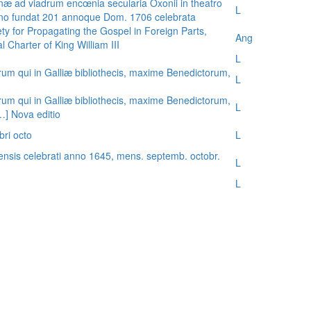
æ ad viadrum encœnia secularia Oxonii in theatro
L
nno fundat 201 annoque Dom. 1706 celebrata
ty for Propagating the Gospel in Foreign Parts,
Ang
 Charter of King William III
L
rum qui in Galliæ bibliothecis, maxime Benedictorum,
L
rum qui in Galliæ bibliothecis, maxime Benedictorum,
L
[…] Nova editio
bri octo
L
ensis celebrati anno 1645, mens. septemb. octobr.
L
L