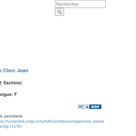
e Clerc
Jean
f.
Eschine
)
angue: F
L persistante :
tps://humanities.unige.ch/turrettini/entites/ouvrages/view_expres
entity/114781