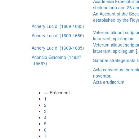
Academiæ Francofurtan
sheldoniano apr. 26 a
An Account of the Socie
established by the Royal
Achery Luc d' (1609-1685)
Veterum aliquot scripto
Achery Luc d' (1609-1685)
latuerant, spicilegium
Veterum aliquot scripto
Achery Luc d' (1609-1685)
latuerant, spicilegium 
Aconcio Giacomo (1492?
Satanæ strategemata li
-1566?)
Acta conventus thoruni
novembr.
Acta eruditorum
← Précédent
(actuel)
1
2
3
4
5
6
7