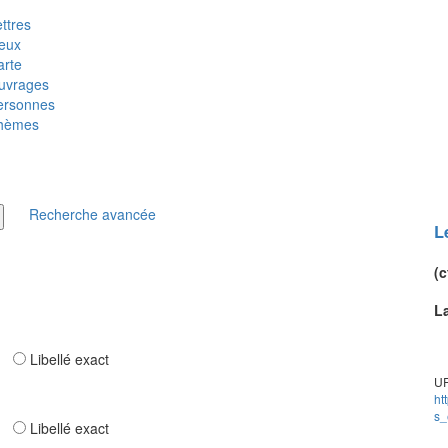
ttres
ieux
arte
uvrages
ersonnes
hèmes
Recherche avancée
L
(c
L
ar
Libellé exact
UR
ht
s_
ar
Libellé exact