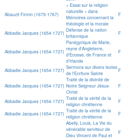
« Essai sur la religion
naturelle » dans
Abauzit Firmin (1679-1767)
F
Mémoires concernant la
théologie et la morale
Défense de la nation
Abbadie Jacques (1654-1727)
F
britannique
Panégyrique de Marie,
reyne d'Angleterre,
Abbadie Jacques (1654-1727)
F
d'Ecosse, de France et
d'Irlande
Sermons sur divers textes
Abbadie Jacques (1654-1727)
F
de l'Ecriture Sainte
Traité de la divinité de
Abbadie Jacques (1654-1727)
Notre Seigneur Jésus-
F
Christ
Traité de la vérité de la
Abbadie Jacques (1654-1727)
F
religion chrétienne
Traité de la vérité de la
Abbadie Jacques (1654-1727)
F
religion chrétienne
Abelly, Louis, La Vie du
vénérable serviteur de
F
Dieu Vincent de Paul et