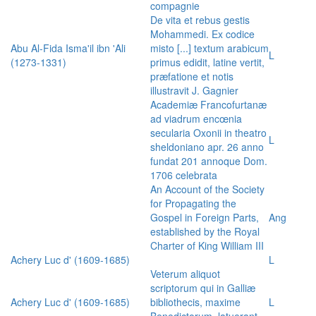
compagnie
De vita et rebus gestis
Mohammedi. Ex codice
Abu Al-Fida Isma'il ibn 'Ali
misto [...] textum arabicum
L
(1273-1331)
primus edidit, latine vertit,
præfatione et notis
illustravit J. Gagnier
Academiæ Francofurtanæ
ad viadrum encœnia
secularia Oxonii in theatro
L
sheldoniano apr. 26 anno
fundat 201 annoque Dom.
1706 celebrata
An Account of the Society
for Propagating the
Gospel in Foreign Parts,
Ang
established by the Royal
Charter of King William III
Achery Luc d' (1609-1685)
L
Veterum aliquot
scriptorum qui in Galliæ
Achery Luc d' (1609-1685)
bibliothecis, maxime
L
Benedictorum, latuerant,