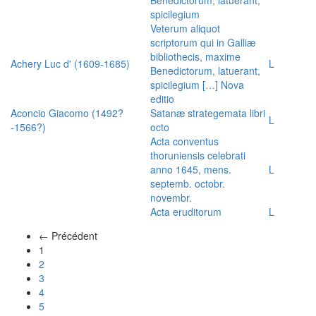
spicilegium
Veterum aliquot
scriptorum qui in Galliæ
bibliothecis, maxime
Achery Luc d' (1609-1685)
L
Benedictorum, latuerant,
spicilegium […] Nova
editio
Aconcio Giacomo (1492?
Satanæ strategemata libri
L
-1566?)
octo
Acta conventus
thoruniensis celebrati
anno 1645, mens.
L
septemb. octobr.
novembr.
Acta eruditorum
L
← Précédent
(actuel)
1
2
3
4
5