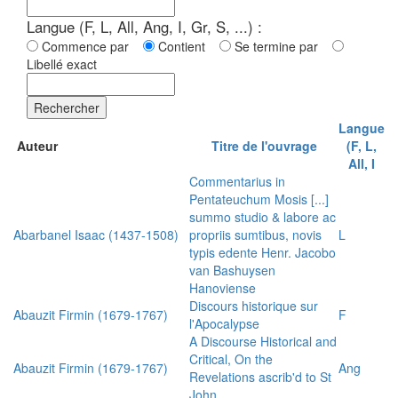
Langue (F, L, All, Ang, I, Gr, S, ...) :
Commence par
Contient
Se termine par
Libellé exact
Rechercher
Langue
Auteur
Titre de l'ouvrage
(F, L,
All, I
Commentarius in
Pentateuchum Mosis [...]
summo studio & labore ac
Abarbanel Isaac (1437-1508)
propriis sumtibus, novis
L
typis edente Henr. Jacobo
van Bashuysen
Hanoviense
Discours historique sur
Abauzit Firmin (1679-1767)
F
l'Apocalypse
A Discourse Historical and
Critical, On the
Abauzit Firmin (1679-1767)
Ang
Revelations ascrib'd to St
John