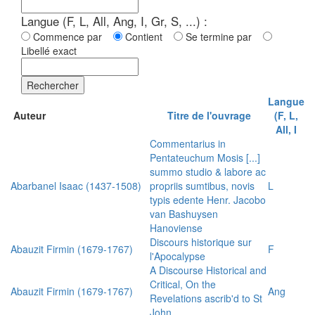
Langue (F, L, All, Ang, I, Gr, S, ...) :
Commence par
Contient
Se termine par
Libellé exact
Rechercher
Langue
Auteur
Titre de l'ouvrage
(F, L,
All, I
Commentarius in
Pentateuchum Mosis [...]
summo studio & labore ac
Abarbanel Isaac (1437-1508)
propriis sumtibus, novis
L
typis edente Henr. Jacobo
van Bashuysen
Hanoviense
Discours historique sur
Abauzit Firmin (1679-1767)
F
l'Apocalypse
A Discourse Historical and
Critical, On the
Abauzit Firmin (1679-1767)
Ang
Revelations ascrib'd to St
John