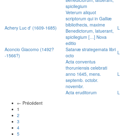
spicilegium
Veterum aliquot
scriptorum qui in Galliæ
bibliothecis, maxime
Achery Luc d' (1609-1685)
L
Benedictorum, latuerant,
spicilegium […] Nova
editio
Aconcio Giacomo (1492?
Satanæ strategemata libri
L
-1566?)
octo
Acta conventus
thoruniensis celebrati
anno 1645, mens.
L
septemb. octobr.
novembr.
Acta eruditorum
L
← Précédent
(actuel)
1
2
3
4
5