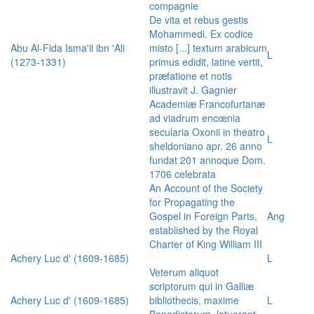
compagnie
De vita et rebus gestis
Mohammedi. Ex codice
Abu Al-Fida Isma'il ibn 'Ali
misto [...] textum arabicum
L
(1273-1331)
primus edidit, latine vertit,
præfatione et notis
illustravit J. Gagnier
Academiæ Francofurtanæ
ad viadrum encœnia
secularia Oxonii in theatro
L
sheldoniano apr. 26 anno
fundat 201 annoque Dom.
1706 celebrata
An Account of the Society
for Propagating the
Gospel in Foreign Parts,
Ang
established by the Royal
Charter of King William III
Achery Luc d' (1609-1685)
L
Veterum aliquot
scriptorum qui in Galliæ
Achery Luc d' (1609-1685)
bibliothecis, maxime
L
Benedictorum, latuerant,