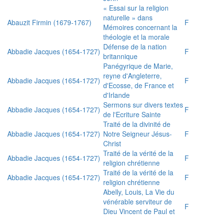
« Essai sur la religion
naturelle » dans
Abauzit Firmin (1679-1767)
F
Mémoires concernant la
théologie et la morale
Défense de la nation
Abbadie Jacques (1654-1727)
F
britannique
Panégyrique de Marie,
reyne d'Angleterre,
Abbadie Jacques (1654-1727)
F
d'Ecosse, de France et
d'Irlande
Sermons sur divers textes
Abbadie Jacques (1654-1727)
F
de l'Ecriture Sainte
Traité de la divinité de
Abbadie Jacques (1654-1727)
Notre Seigneur Jésus-
F
Christ
Traité de la vérité de la
Abbadie Jacques (1654-1727)
F
religion chrétienne
Traité de la vérité de la
Abbadie Jacques (1654-1727)
F
religion chrétienne
Abelly, Louis, La Vie du
vénérable serviteur de
F
Dieu Vincent de Paul et