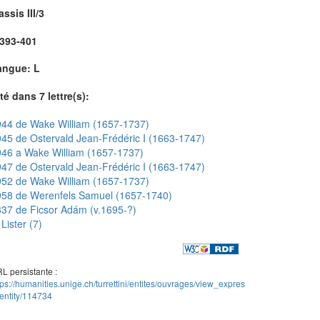
assis III/3
.393-401
angue: L
té dans 7 lettre(s):
44 de Wake William (1657-1737)
45 de Ostervald Jean-Frédéric I (1663-1747)
46 a Wake William (1657-1737)
47 de Ostervald Jean-Frédéric I (1663-1747)
52 de Wake William (1657-1737)
958 de Werenfels Samuel (1657-1740)
37 de Ficsor Adám (v.1695-?)
Lister (7)
L persistante :
tps://humanities.unige.ch/turrettini/entites/ouvrages/view_expres
entity/114734