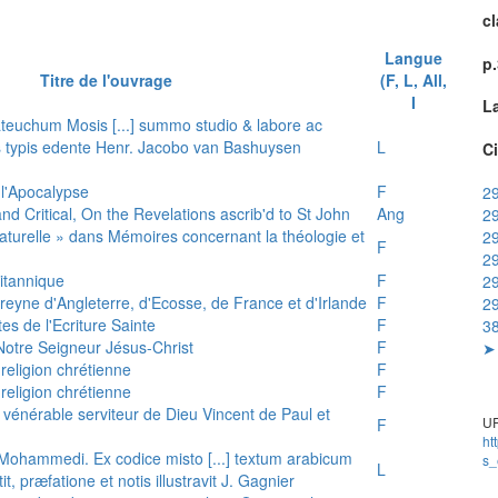
cl
Langue
p
Titre de l'ouvrage
(F, L, All,
I
L
teuchum Mosis [...] summo studio & labore ac
is typis edente Henr. Jacobo van Bashuysen
L
Ci
 l'Apocalypse
F
29
and Critical, On the Revelations ascrib'd to St John
Ang
29
 naturelle » dans Mémoires concernant la théologie et
29
F
29
ritannique
F
29
reyne d'Angleterre, d'Ecosse, de France et d'Irlande
F
2
es de l'Ecriture Sainte
F
38
e Notre Seigneur Jésus-Christ
F
➤ 
 religion chrétienne
F
 religion chrétienne
F
u vénérable serviteur de Dieu Vincent de Paul et
UR
F
ht
s Mohammedi. Ex codice misto [...] textum arabicum
s_
L
tit, præfatione et notis illustravit J. Gagnier