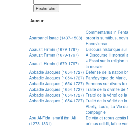
Rechercher
Auteur
Commentarius in Penta
Abarbanel Isaac (1437-1508)
propriis sumtibus, nov
Hanoviense
Abauzit Firmin (1679-1767)
Discours historique sur
Abauzit Firmin (1679-1767)
A Discourse Historical 
« Essai sur la religion
Abauzit Firmin (1679-1767)
la morale
Abbadie Jacques (1654-1727)
Défense de la nation b
Abbadie Jacques (1654-1727)
Panégyrique de Marie, 
Abbadie Jacques (1654-1727)
Sermons sur divers text
Abbadie Jacques (1654-1727)
Traité de la divinité d
Abbadie Jacques (1654-1727)
Traité de la vérité de la
Abbadie Jacques (1654-1727)
Traité de la vérité de la
Abelly, Louis, La Vie d
compagnie
Abu Al-Fida Isma'il ibn 'Ali
De vita et rebus gesti
(1273-1331)
primus edidit, latine ver