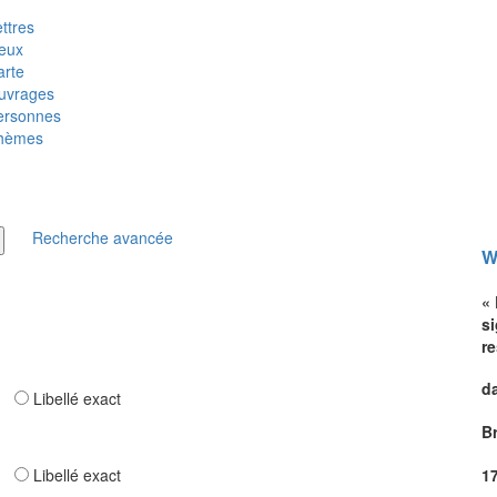
ttres
ieux
arte
uvrages
ersonnes
hèmes
Recherche avancée
W
«
s
r
d
ar
Libellé exact
B
ar
Libellé exact
1