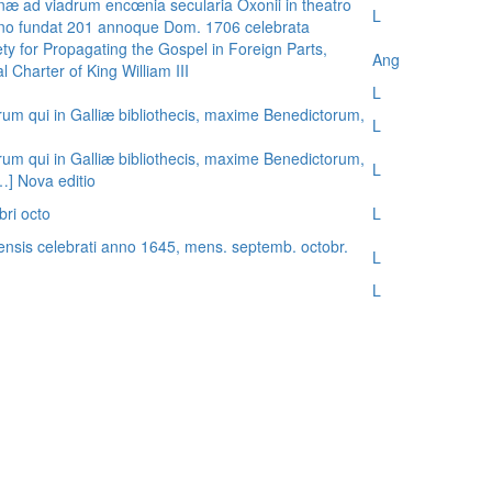
æ ad viadrum encœnia secularia Oxonii in theatro
L
nno fundat 201 annoque Dom. 1706 celebrata
ty for Propagating the Gospel in Foreign Parts,
Ang
 Charter of King William III
L
rum qui in Galliæ bibliothecis, maxime Benedictorum,
L
rum qui in Galliæ bibliothecis, maxime Benedictorum,
L
[…] Nova editio
bri octo
L
ensis celebrati anno 1645, mens. septemb. octobr.
L
L