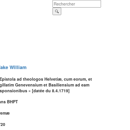
ake
William
 Epistola ad theologos Helvetiæ, cum eorum, et
igillatim Genevensium et Basiliensium ad eam
esponsionibus » [datée du 8.4.1719]
ans BHPT
remæ
720