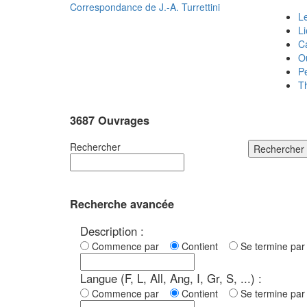
Correspondance de
J.-A. Turrettini
Le
L
C
O
P
T
3687 Ouvrages
Rechercher
Rechercher
Recherche avancée
Description :
Commence par
Contient
Se termine p
Langue (F, L, All, Ang, I, Gr, S, ...) :
Commence par
Contient
Se termine p