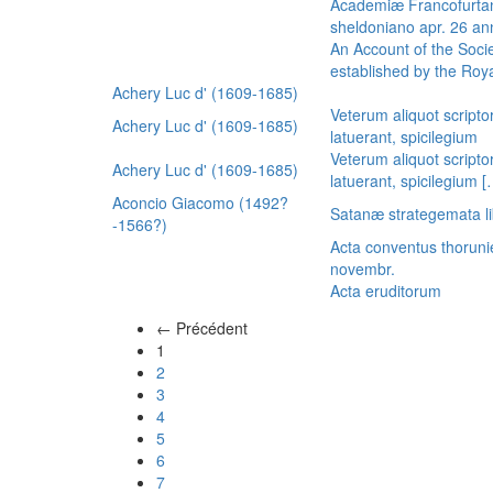
Academiæ Francofurtan
sheldoniano apr. 26 a
An Account of the Socie
established by the Royal
Achery Luc d' (1609-1685)
Veterum aliquot scripto
Achery Luc d' (1609-1685)
latuerant, spicilegium
Veterum aliquot scripto
Achery Luc d' (1609-1685)
latuerant, spicilegium 
Aconcio Giacomo (1492?
Satanæ strategemata li
-1566?)
Acta conventus thoruni
novembr.
Acta eruditorum
← Précédent
(actuel)
1
2
3
4
5
6
7