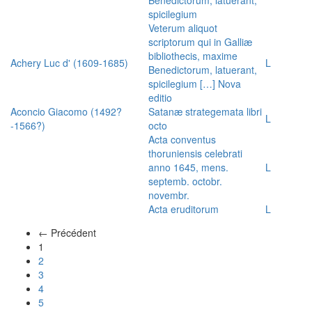
spicilegium
Veterum aliquot
scriptorum qui in Galliæ
bibliothecis, maxime
Achery Luc d' (1609-1685)
L
Benedictorum, latuerant,
spicilegium […] Nova
editio
Aconcio Giacomo (1492?
Satanæ strategemata libri
L
-1566?)
octo
Acta conventus
thoruniensis celebrati
anno 1645, mens.
L
septemb. octobr.
novembr.
Acta eruditorum
L
← Précédent
(actuel)
1
2
3
4
5