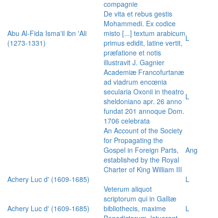
compagnie
De vita et rebus gestis
Mohammedi. Ex codice
Abu Al-Fida Isma'il ibn 'Ali
misto [...] textum arabicum
L
(1273-1331)
primus edidit, latine vertit,
præfatione et notis
illustravit J. Gagnier
Academiæ Francofurtanæ
ad viadrum encœnia
secularia Oxonii in theatro
L
sheldoniano apr. 26 anno
fundat 201 annoque Dom.
1706 celebrata
An Account of the Society
for Propagating the
Gospel in Foreign Parts,
Ang
established by the Royal
Charter of King William III
Achery Luc d' (1609-1685)
L
Veterum aliquot
scriptorum qui in Galliæ
Achery Luc d' (1609-1685)
bibliothecis, maxime
L
Benedictorum, latuerant,