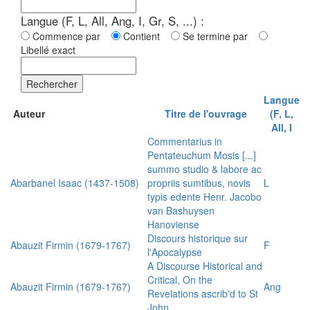
Langue (F, L, All, Ang, I, Gr, S, ...) :
Commence par
Contient
Se termine par
Libellé exact
Rechercher
Langue
Auteur
Titre de l'ouvrage
(F, L,
All, I
Commentarius in
Pentateuchum Mosis [...]
summo studio & labore ac
Abarbanel Isaac (1437-1508)
propriis sumtibus, novis
L
typis edente Henr. Jacobo
van Bashuysen
Hanoviense
Discours historique sur
Abauzit Firmin (1679-1767)
F
l'Apocalypse
A Discourse Historical and
Critical, On the
Abauzit Firmin (1679-1767)
Ang
Revelations ascrib'd to St
John