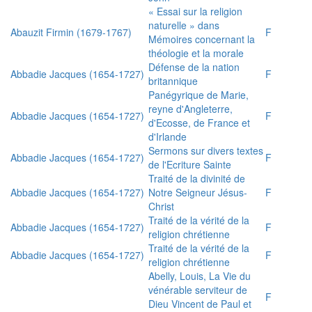
« Essai sur la religion
naturelle » dans
Abauzit Firmin (1679-1767)
F
Mémoires concernant la
théologie et la morale
Défense de la nation
Abbadie Jacques (1654-1727)
F
britannique
Panégyrique de Marie,
reyne d'Angleterre,
Abbadie Jacques (1654-1727)
F
d'Ecosse, de France et
d'Irlande
Sermons sur divers textes
Abbadie Jacques (1654-1727)
F
de l'Ecriture Sainte
Traité de la divinité de
Abbadie Jacques (1654-1727)
Notre Seigneur Jésus-
F
Christ
Traité de la vérité de la
Abbadie Jacques (1654-1727)
F
religion chrétienne
Traité de la vérité de la
Abbadie Jacques (1654-1727)
F
religion chrétienne
Abelly, Louis, La Vie du
vénérable serviteur de
F
Dieu Vincent de Paul et