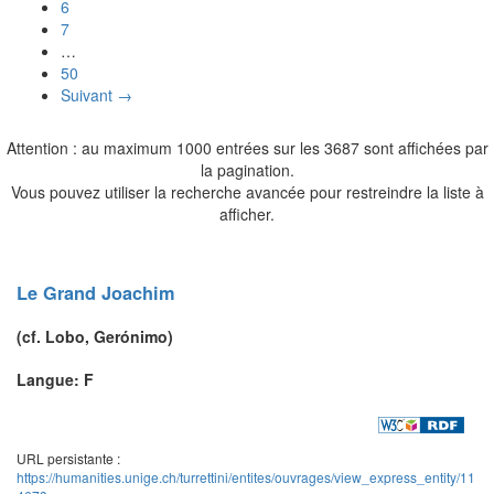
6
7
…
50
Suivant →
Attention : au maximum 1000 entrées sur les 3687 sont affichées par
la pagination.
Vous pouvez utiliser la recherche avancée pour restreindre la liste à
afficher.
Le Grand
Joachim
(cf.
Lobo
, Gerónimo)
Langue: F
URL persistante :
https://humanities.unige.ch/turrettini/entites/ouvrages/view_express_entity/11