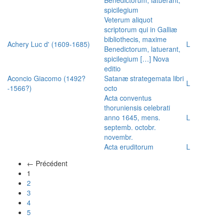
spicilegium
Veterum aliquot
scriptorum qui in Galliæ
bibliothecis, maxime
Achery Luc d' (1609-1685)
L
Benedictorum, latuerant,
spicilegium […] Nova
editio
Aconcio Giacomo (1492?
Satanæ strategemata libri
L
-1566?)
octo
Acta conventus
thoruniensis celebrati
anno 1645, mens.
L
septemb. octobr.
novembr.
Acta eruditorum
L
← Précédent
(actuel)
1
2
3
4
5