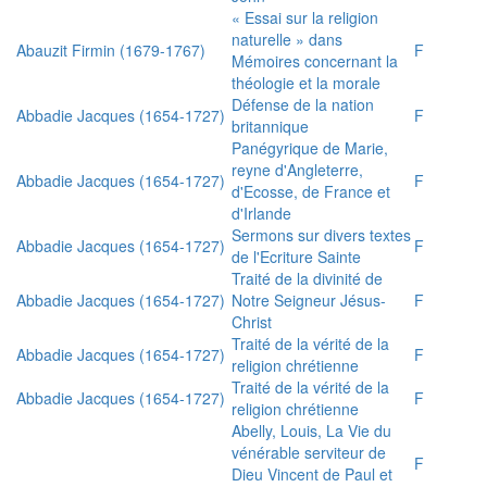
« Essai sur la religion
naturelle » dans
Abauzit Firmin (1679-1767)
F
Mémoires concernant la
théologie et la morale
Défense de la nation
Abbadie Jacques (1654-1727)
F
britannique
Panégyrique de Marie,
reyne d'Angleterre,
Abbadie Jacques (1654-1727)
F
d'Ecosse, de France et
d'Irlande
Sermons sur divers textes
Abbadie Jacques (1654-1727)
F
de l'Ecriture Sainte
Traité de la divinité de
Abbadie Jacques (1654-1727)
Notre Seigneur Jésus-
F
Christ
Traité de la vérité de la
Abbadie Jacques (1654-1727)
F
religion chrétienne
Traité de la vérité de la
Abbadie Jacques (1654-1727)
F
religion chrétienne
Abelly, Louis, La Vie du
vénérable serviteur de
F
Dieu Vincent de Paul et