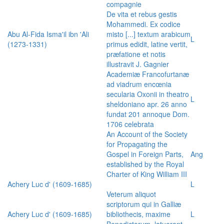
compagnie
De vita et rebus gestis
Mohammedi. Ex codice
Abu Al-Fida Isma'il ibn 'Ali
misto [...] textum arabicum
L
(1273-1331)
primus edidit, latine vertit,
præfatione et notis
illustravit J. Gagnier
Academiæ Francofurtanæ
ad viadrum encœnia
secularia Oxonii in theatro
L
sheldoniano apr. 26 anno
fundat 201 annoque Dom.
1706 celebrata
An Account of the Society
for Propagating the
Gospel in Foreign Parts,
Ang
established by the Royal
Charter of King William III
Achery Luc d' (1609-1685)
L
Veterum aliquot
scriptorum qui in Galliæ
Achery Luc d' (1609-1685)
bibliothecis, maxime
L
Benedictorum, latuerant,