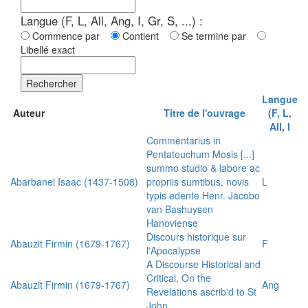
Langue (F, L, All, Ang, I, Gr, S, ...) :
Commence par
Contient
Se termine par
Libellé exact
Rechercher
Langue
Auteur
Titre de l'ouvrage
(F, L,
All, I
Commentarius in
Pentateuchum Mosis [...]
summo studio & labore ac
Abarbanel Isaac (1437-1508)
propriis sumtibus, novis
L
typis edente Henr. Jacobo
van Bashuysen
Hanoviense
Discours historique sur
Abauzit Firmin (1679-1767)
F
l'Apocalypse
A Discourse Historical and
Critical, On the
Abauzit Firmin (1679-1767)
Ang
Revelations ascrib'd to St
John