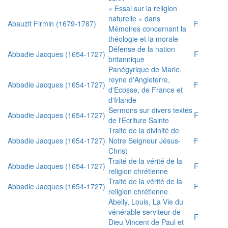
« Essai sur la religion
naturelle » dans
Abauzit Firmin (1679-1767)
F
Mémoires concernant la
théologie et la morale
Défense de la nation
Abbadie Jacques (1654-1727)
F
britannique
Panégyrique de Marie,
reyne d'Angleterre,
Abbadie Jacques (1654-1727)
F
d'Ecosse, de France et
d'Irlande
Sermons sur divers textes
Abbadie Jacques (1654-1727)
F
de l'Ecriture Sainte
Traité de la divinité de
Abbadie Jacques (1654-1727)
Notre Seigneur Jésus-
F
Christ
Traité de la vérité de la
Abbadie Jacques (1654-1727)
F
religion chrétienne
Traité de la vérité de la
Abbadie Jacques (1654-1727)
F
religion chrétienne
Abelly, Louis, La Vie du
vénérable serviteur de
F
Dieu Vincent de Paul et