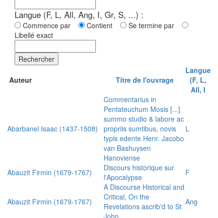
Langue (F, L, All, Ang, I, Gr, S, ...) :
Commence par
Contient
Se termine par
Libellé exact
Rechercher
Langue
Auteur
Titre de l'ouvrage
(F, L,
All, I
Commentarius in
Pentateuchum Mosis [...]
summo studio & labore ac
Abarbanel Isaac (1437-1508)
propriis sumtibus, novis
L
typis edente Henr. Jacobo
van Bashuysen
Hanoviense
Discours historique sur
Abauzit Firmin (1679-1767)
F
l'Apocalypse
A Discourse Historical and
Critical, On the
Abauzit Firmin (1679-1767)
Ang
Revelations ascrib'd to St
John