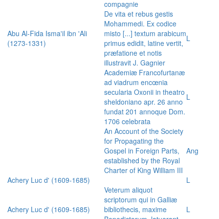
compagnie
De vita et rebus gestis
Mohammedi. Ex codice
Abu Al-Fida Isma'il ibn 'Ali
misto [...] textum arabicum
L
(1273-1331)
primus edidit, latine vertit,
præfatione et notis
illustravit J. Gagnier
Academiæ Francofurtanæ
ad viadrum encœnia
secularia Oxonii in theatro
L
sheldoniano apr. 26 anno
fundat 201 annoque Dom.
1706 celebrata
An Account of the Society
for Propagating the
Gospel in Foreign Parts,
Ang
established by the Royal
Charter of King William III
Achery Luc d' (1609-1685)
L
Veterum aliquot
scriptorum qui in Galliæ
Achery Luc d' (1609-1685)
bibliothecis, maxime
L
Benedictorum, latuerant,