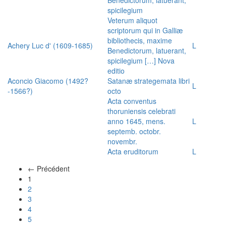
spicilegium
Veterum aliquot
scriptorum qui in Galliæ
bibliothecis, maxime
Achery Luc d' (1609-1685)
L
Benedictorum, latuerant,
spicilegium […] Nova
editio
Aconcio Giacomo (1492?
Satanæ strategemata libri
L
-1566?)
octo
Acta conventus
thoruniensis celebrati
anno 1645, mens.
L
septemb. octobr.
novembr.
Acta eruditorum
L
← Précédent
(actuel)
1
2
3
4
5