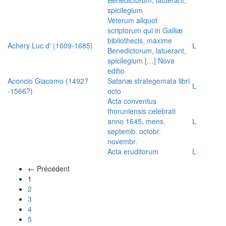
spicilegium
Veterum aliquot
scriptorum qui in Galliæ
bibliothecis, maxime
Achery Luc d' (1609-1685)
L
Benedictorum, latuerant,
spicilegium […] Nova
editio
Aconcio Giacomo (1492?
Satanæ strategemata libri
L
-1566?)
octo
Acta conventus
thoruniensis celebrati
anno 1645, mens.
L
septemb. octobr.
novembr.
Acta eruditorum
L
← Précédent
(actuel)
1
2
3
4
5