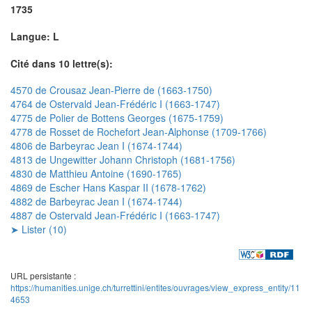
1735
Langue: L
Cité dans 10 lettre(s):
4570 de Crousaz Jean-Pierre de (1663-1750)
4764 de Ostervald Jean-Frédéric I (1663-1747)
4775 de Polier de Bottens Georges (1675-1759)
4778 de Rosset de Rochefort Jean-Alphonse (1709-1766)
4806 de Barbeyrac Jean I (1674-1744)
4813 de Ungewitter Johann Christoph (1681-1756)
4830 de Matthieu Antoine (1690-1765)
4869 de Escher Hans Kaspar II (1678-1762)
4882 de Barbeyrac Jean I (1674-1744)
4887 de Ostervald Jean-Frédéric I (1663-1747)
➤ Lister (10)
URL persistante :
https://humanities.unige.ch/turrettini/entites/ouvrages/view_express_entity/11
4653