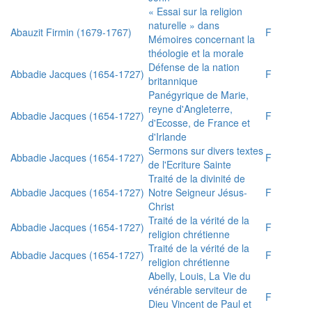
« Essai sur la religion
naturelle » dans
Abauzit Firmin (1679-1767)
F
Mémoires concernant la
théologie et la morale
Défense de la nation
Abbadie Jacques (1654-1727)
F
britannique
Panégyrique de Marie,
reyne d'Angleterre,
Abbadie Jacques (1654-1727)
F
d'Ecosse, de France et
d'Irlande
Sermons sur divers textes
Abbadie Jacques (1654-1727)
F
de l'Ecriture Sainte
Traité de la divinité de
Abbadie Jacques (1654-1727)
Notre Seigneur Jésus-
F
Christ
Traité de la vérité de la
Abbadie Jacques (1654-1727)
F
religion chrétienne
Traité de la vérité de la
Abbadie Jacques (1654-1727)
F
religion chrétienne
Abelly, Louis, La Vie du
vénérable serviteur de
F
Dieu Vincent de Paul et