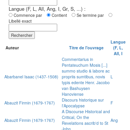
Langue (F, L, All, Ang, I, Gr, S, ...) :
Commence par
Contient
Se termine par
Libellé exact
Rechercher
Langue
Auteur
Titre de l'ouvrage
(F, L,
All, I
Commentarius in
Pentateuchum Mosis [...]
summo studio & labore ac
Abarbanel Isaac (1437-1508)
propriis sumtibus, novis
L
typis edente Henr. Jacobo
van Bashuysen
Hanoviense
Discours historique sur
Abauzit Firmin (1679-1767)
F
l'Apocalypse
A Discourse Historical and
Critical, On the
Abauzit Firmin (1679-1767)
Ang
Revelations ascrib'd to St
John