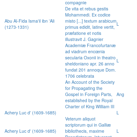
compagnie
De vita et rebus gestis
Mohammedi. Ex codice
Abu Al-Fida Isma'il ibn 'Ali
misto [...] textum arabicum
L
(1273-1331)
primus edidit, latine vertit,
præfatione et notis
illustravit J. Gagnier
Academiæ Francofurtanæ
ad viadrum encœnia
secularia Oxonii in theatro
L
sheldoniano apr. 26 anno
fundat 201 annoque Dom.
1706 celebrata
An Account of the Society
for Propagating the
Gospel in Foreign Parts,
Ang
established by the Royal
Charter of King William III
Achery Luc d' (1609-1685)
L
Veterum aliquot
scriptorum qui in Galliæ
Achery Luc d' (1609-1685)
bibliothecis, maxime
L
Benedictorum, latuerant,