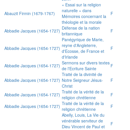
« Essai sur la religion
naturelle » dans
Abauzit Firmin (1679-1767)
F
Mémoires concernant la
théologie et la morale
Défense de la nation
Abbadie Jacques (1654-1727)
F
britannique
Panégyrique de Marie,
reyne d'Angleterre,
Abbadie Jacques (1654-1727)
F
d'Ecosse, de France et
d'Irlande
Sermons sur divers textes
Abbadie Jacques (1654-1727)
F
de l'Ecriture Sainte
Traité de la divinité de
Abbadie Jacques (1654-1727)
Notre Seigneur Jésus-
F
Christ
Traité de la vérité de la
Abbadie Jacques (1654-1727)
F
religion chrétienne
Traité de la vérité de la
Abbadie Jacques (1654-1727)
F
religion chrétienne
Abelly, Louis, La Vie du
vénérable serviteur de
F
Dieu Vincent de Paul et