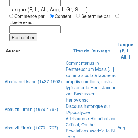
Langue (F, L, All, Ang, I, Gr, S, ...) :
Commence par
Contient
Se termine par
Libellé exact
Rechercher
Langue
Auteur
Titre de l'ouvrage
(F, L,
All, I
Commentarius in
Pentateuchum Mosis [...]
summo studio & labore ac
Abarbanel Isaac (1437-1508)
propriis sumtibus, novis
L
typis edente Henr. Jacobo
van Bashuysen
Hanoviense
Discours historique sur
Abauzit Firmin (1679-1767)
F
l'Apocalypse
A Discourse Historical and
Critical, On the
Abauzit Firmin (1679-1767)
Ang
Revelations ascrib'd to St
John