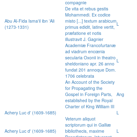
compagnie
De vita et rebus gestis
Mohammedi. Ex codice
Abu Al-Fida Isma'il ibn 'Ali
misto [...] textum arabicum
L
(1273-1331)
primus edidit, latine vertit,
præfatione et notis
illustravit J. Gagnier
Academiæ Francofurtanæ
ad viadrum encœnia
secularia Oxonii in theatro
L
sheldoniano apr. 26 anno
fundat 201 annoque Dom.
1706 celebrata
An Account of the Society
for Propagating the
Gospel in Foreign Parts,
Ang
established by the Royal
Charter of King William III
Achery Luc d' (1609-1685)
L
Veterum aliquot
scriptorum qui in Galliæ
Achery Luc d' (1609-1685)
bibliothecis, maxime
L
Benedictorum, latuerant,