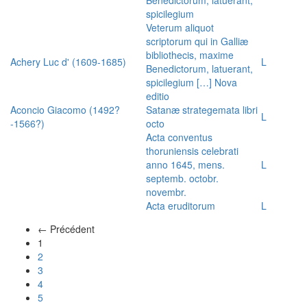
spicilegium
Veterum aliquot
scriptorum qui in Galliæ
bibliothecis, maxime
Achery Luc d' (1609-1685)
L
Benedictorum, latuerant,
spicilegium […] Nova
editio
Aconcio Giacomo (1492?
Satanæ strategemata libri
L
-1566?)
octo
Acta conventus
thoruniensis celebrati
anno 1645, mens.
L
septemb. octobr.
novembr.
Acta eruditorum
L
← Précédent
(actuel)
1
2
3
4
5