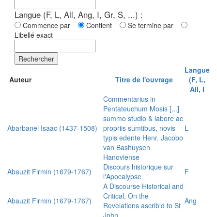
Langue (F, L, All, Ang, I, Gr, S, ...) :
Commence par
Contient
Se termine par
Libellé exact
Rechercher
Langue
Auteur
Titre de l'ouvrage
(F, L,
All, I
Commentarius in
Pentateuchum Mosis [...]
summo studio & labore ac
Abarbanel Isaac (1437-1508)
propriis sumtibus, novis
L
typis edente Henr. Jacobo
van Bashuysen
Hanoviense
Discours historique sur
Abauzit Firmin (1679-1767)
F
l'Apocalypse
A Discourse Historical and
Critical, On the
Abauzit Firmin (1679-1767)
Ang
Revelations ascrib'd to St
John