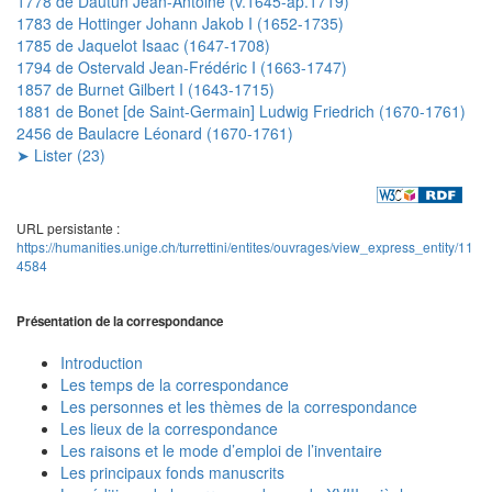
1778 de Dautun Jean-Antoine (v.1645-ap.1719)
1783 de Hottinger Johann Jakob I (1652-1735)
1785 de Jaquelot Isaac (1647-1708)
1794 de Ostervald Jean-Frédéric I (1663-1747)
1857 de Burnet Gilbert I (1643-1715)
1881 de Bonet [de Saint-Germain] Ludwig Friedrich (1670-1761)
2456 de Baulacre Léonard (1670-1761)
➤ Lister (23)
URL persistante :
https://humanities.unige.ch/turrettini/entites/ouvrages/view_express_entity/11
4584
Présentation de la correspondance
Introduction
Les temps de la correspondance
Les personnes et les thèmes de la correspondance
Les lieux de la correspondance
Les raisons et le mode d’emploi de l’inventaire
Les principaux fonds manuscrits