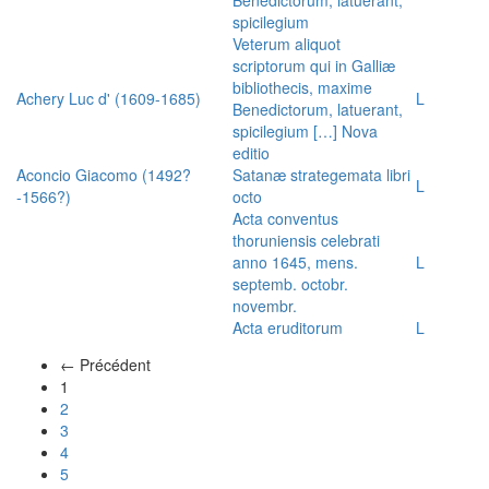
spicilegium
Veterum aliquot
scriptorum qui in Galliæ
bibliothecis, maxime
Achery Luc d' (1609-1685)
L
Benedictorum, latuerant,
spicilegium […] Nova
editio
Aconcio Giacomo (1492?
Satanæ strategemata libri
L
-1566?)
octo
Acta conventus
thoruniensis celebrati
anno 1645, mens.
L
septemb. octobr.
novembr.
Acta eruditorum
L
← Précédent
(actuel)
1
2
3
4
5