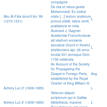
compagnie
De vita et rebus gestis
Mohammedi. Ex codice
Abu Al-Fida Isma'il ibn 'Ali
misto [...] textum arabicum
L
(1273-1331)
primus edidit, latine vertit,
præfatione et notis
illustravit J. Gagnier
Academiæ Francofurtanæ
ad viadrum encœnia
secularia Oxonii in theatro
L
sheldoniano apr. 26 anno
fundat 201 annoque Dom.
1706 celebrata
An Account of the Society
for Propagating the
Gospel in Foreign Parts,
Ang
established by the Royal
Charter of King William III
Achery Luc d' (1609-1685)
L
Veterum aliquot
scriptorum qui in Galliæ
Achery Luc d' (1609-1685)
bibliothecis, maxime
L
Benedictorum, latuerant,