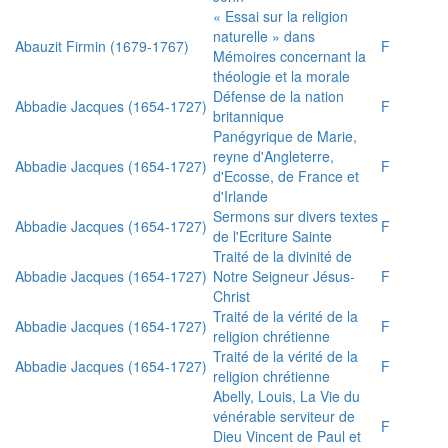
« Essai sur la religion
naturelle » dans
Abauzit Firmin (1679-1767)
F
Mémoires concernant la
théologie et la morale
Défense de la nation
Abbadie Jacques (1654-1727)
F
britannique
Panégyrique de Marie,
reyne d'Angleterre,
Abbadie Jacques (1654-1727)
F
d'Ecosse, de France et
d'Irlande
Sermons sur divers textes
Abbadie Jacques (1654-1727)
F
de l'Ecriture Sainte
Traité de la divinité de
Abbadie Jacques (1654-1727)
Notre Seigneur Jésus-
F
Christ
Traité de la vérité de la
Abbadie Jacques (1654-1727)
F
religion chrétienne
Traité de la vérité de la
Abbadie Jacques (1654-1727)
F
religion chrétienne
Abelly, Louis, La Vie du
vénérable serviteur de
F
Dieu Vincent de Paul et