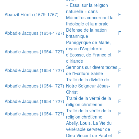
« Essai sur la religion
naturelle » dans
Abauzit Firmin (1679-1767)
F
Mémoires concernant la
théologie et la morale
Défense de la nation
Abbadie Jacques (1654-1727)
F
britannique
Panégyrique de Marie,
reyne d'Angleterre,
Abbadie Jacques (1654-1727)
F
d'Ecosse, de France et
d'Irlande
Sermons sur divers textes
Abbadie Jacques (1654-1727)
F
de l'Ecriture Sainte
Traité de la divinité de
Abbadie Jacques (1654-1727)
Notre Seigneur Jésus-
F
Christ
Traité de la vérité de la
Abbadie Jacques (1654-1727)
F
religion chrétienne
Traité de la vérité de la
Abbadie Jacques (1654-1727)
F
religion chrétienne
Abelly, Louis, La Vie du
vénérable serviteur de
F
Dieu Vincent de Paul et