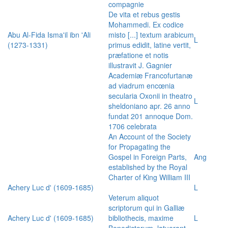
compagnie
De vita et rebus gestis
Mohammedi. Ex codice
Abu Al-Fida Isma'il ibn 'Ali
misto [...] textum arabicum
L
(1273-1331)
primus edidit, latine vertit,
præfatione et notis
illustravit J. Gagnier
Academiæ Francofurtanæ
ad viadrum encœnia
secularia Oxonii in theatro
L
sheldoniano apr. 26 anno
fundat 201 annoque Dom.
1706 celebrata
An Account of the Society
for Propagating the
Gospel in Foreign Parts,
Ang
established by the Royal
Charter of King William III
Achery Luc d' (1609-1685)
L
Veterum aliquot
scriptorum qui in Galliæ
Achery Luc d' (1609-1685)
bibliothecis, maxime
L
Benedictorum, latuerant,