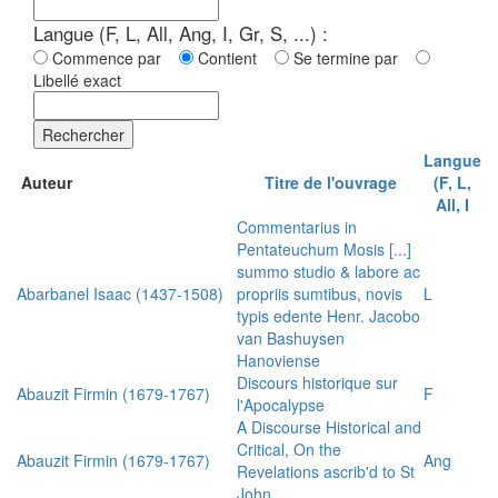
Langue (F, L, All, Ang, I, Gr, S, ...) :
Commence par
Contient
Se termine par
Libellé exact
Rechercher
Langue
Auteur
Titre de l'ouvrage
(F, L,
All, I
Commentarius in
Pentateuchum Mosis [...]
summo studio & labore ac
Abarbanel Isaac (1437-1508)
propriis sumtibus, novis
L
typis edente Henr. Jacobo
van Bashuysen
Hanoviense
Discours historique sur
Abauzit Firmin (1679-1767)
F
l'Apocalypse
A Discourse Historical and
Critical, On the
Abauzit Firmin (1679-1767)
Ang
Revelations ascrib'd to St
John