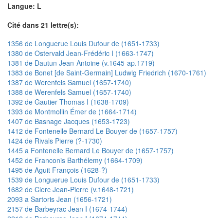
Langue: L
Cité dans 21 lettre(s):
1356 de Longuerue Louis Dufour de (1651-1733)
1380 de Ostervald Jean-Frédéric I (1663-1747)
1381 de Dautun Jean-Antoine (v.1645-ap.1719)
1383 de Bonet [de Saint-Germain] Ludwig Friedrich (1670-1761)
1387 de Werenfels Samuel (1657-1740)
1388 de Werenfels Samuel (1657-1740)
1392 de Gautier Thomas I (1638-1709)
1393 de Montmollin Émer de (1664-1714)
1407 de Basnage Jacques (1653-1723)
1412 de Fontenelle Bernard Le Bouyer de (1657-1757)
1424 de Rivals Pierre (?-1730)
1445 a Fontenelle Bernard Le Bouyer de (1657-1757)
1452 de Franconis Barthélemy (1664-1709)
1495 de Aguit François (1628-?)
1539 de Longuerue Louis Dufour de (1651-1733)
1682 de Clerc Jean-Pierre (v.1648-1721)
2093 a Sartoris Jean (1656-1721)
2157 de Barbeyrac Jean I (1674-1744)