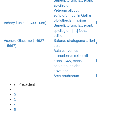
spicilegium
Veterum aliquot
scriptorum qui in Galliæ
bibliothecis, maxime
Achery Luc d' (1609-1685)
L
Benedictorum, latuerant,
spicilegium […] Nova
editio
Aconcio Giacomo (1492?
Satanæ strategemata libri
L
-1566?)
octo
Acta conventus
thoruniensis celebrati
anno 1645, mens.
L
septemb. octobr.
novembr.
Acta eruditorum
L
← Précédent
(actuel)
1
2
3
4
5