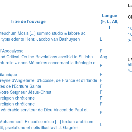
L
Langue
Ci
Titre de l'ouvrage
(F, L, All,
I
10
teuchum Mosis [...] summo studio & labore ac
10
is typis edente Henr. Jacobo van Bashuysen
L
➤ 
 l'Apocalypse
F
and Critical, On the Revelations ascrib'd to St John
Ang
UR
 naturelle » dans Mémoires concernant la théologie et
ht
F
s_
ritannique
F
reyne d'Angleterre, d'Ecosse, de France et d'Irlande
F
es de l'Ecriture Sainte
F
e Notre Seigneur Jésus-Christ
F
 religion chrétienne
F
 religion chrétienne
F
u vénérable serviteur de Dieu Vincent de Paul et
F
s Mohammedi. Ex codice misto [...] textum arabicum
L
tit, præfatione et notis illustravit J. Gagnier