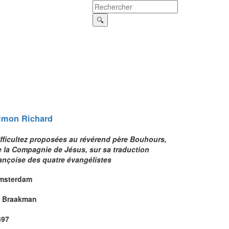
imon
Richard
ifficultez proposées au révérend père Bouhours,
e la Compagnie de Jésus, sur sa traduction
rançoise des quatre évangélistes
msterdam
. Braakman
697