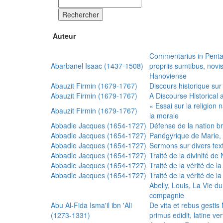
Rechercher
Auteur
Commentarius in Penta
Abarbanel Isaac (1437-1508)
propriis sumtibus, nov
Hanoviense
Abauzit Firmin (1679-1767)
Discours historique sur
Abauzit Firmin (1679-1767)
A Discourse Historical 
« Essai sur la religion
Abauzit Firmin (1679-1767)
la morale
Abbadie Jacques (1654-1727)
Défense de la nation b
Abbadie Jacques (1654-1727)
Panégyrique de Marie, 
Abbadie Jacques (1654-1727)
Sermons sur divers text
Abbadie Jacques (1654-1727)
Traité de la divinité d
Abbadie Jacques (1654-1727)
Traité de la vérité de la
Abbadie Jacques (1654-1727)
Traité de la vérité de la
Abelly, Louis, La Vie d
compagnie
Abu Al-Fida Isma'il ibn 'Ali
De vita et rebus gesti
(1273-1331)
primus edidit, latine ver