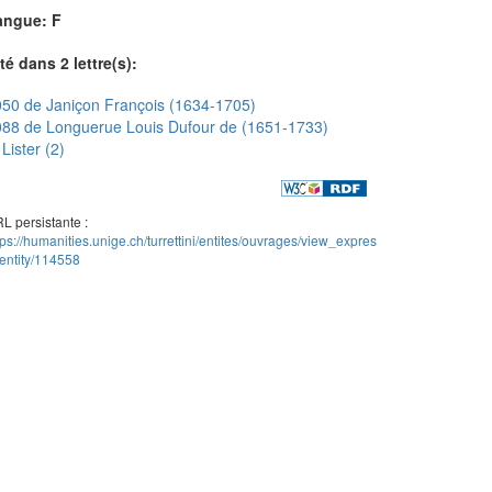
angue: F
té dans 2 lettre(s):
50 de Janiçon François (1634-1705)
88 de Longuerue Louis Dufour de (1651-1733)
Lister (2)
L persistante :
tps://humanities.unige.ch/turrettini/entites/ouvrages/view_expres
entity/114558