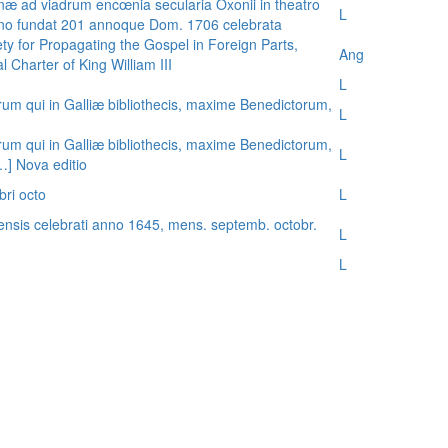
æ ad viadrum encœnia secularia Oxonii in theatro
L
nno fundat 201 annoque Dom. 1706 celebrata
ty for Propagating the Gospel in Foreign Parts,
Ang
 Charter of King William III
L
rum qui in Galliæ bibliothecis, maxime Benedictorum,
L
rum qui in Galliæ bibliothecis, maxime Benedictorum,
L
[…] Nova editio
bri octo
L
ensis celebrati anno 1645, mens. septemb. octobr.
L
L