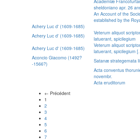
Academiæ Francofurtan
sheldoniano apr. 26 a
An Account of the Socie
established by the Royal
Achery Luc d' (1609-1685)
Veterum aliquot scripto
Achery Luc d' (1609-1685)
latuerant, spicilegium
Veterum aliquot scripto
Achery Luc d' (1609-1685)
latuerant, spicilegium 
Aconcio Giacomo (1492?
Satanæ strategemata li
-1566?)
Acta conventus thoruni
novembr.
Acta eruditorum
← Précédent
(actuel)
1
2
3
4
5
6
7