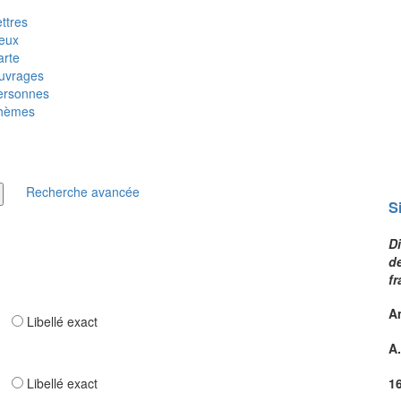
ttres
ieux
arte
uvrages
ersonnes
hèmes
Recherche avancée
S
D
d
f
A
ar
Libellé exact
A
ar
Libellé exact
1