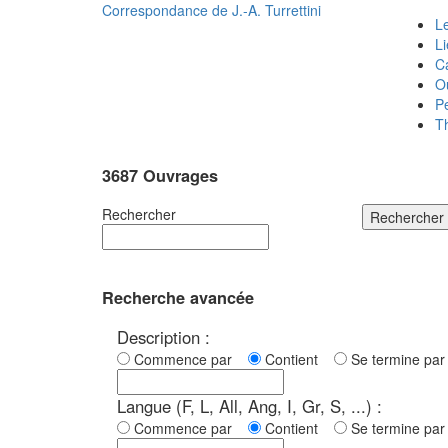
Correspondance de
J.-A. Turrettini
Le
L
C
O
P
T
3687 Ouvrages
Rechercher
Rechercher
Recherche avancée
Description :
Commence par
Contient
Se termine p
Langue (F, L, All, Ang, I, Gr, S, ...) :
Commence par
Contient
Se termine p