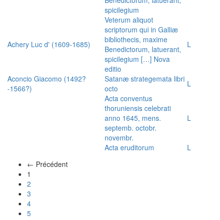
spicilegium
Veterum aliquot
scriptorum qui in Galliæ
bibliothecis, maxime
Achery Luc d' (1609-1685)
L
Benedictorum, latuerant,
spicilegium […] Nova
editio
Aconcio Giacomo (1492?
Satanæ strategemata libri
L
-1566?)
octo
Acta conventus
thoruniensis celebrati
anno 1645, mens.
L
septemb. octobr.
novembr.
Acta eruditorum
L
← Précédent
(actuel)
1
2
3
4
5