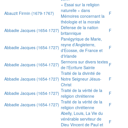
« Essai sur la religion
naturelle » dans
Abauzit Firmin (1679-1767)
F
Mémoires concernant la
théologie et la morale
Défense de la nation
Abbadie Jacques (1654-1727)
F
britannique
Panégyrique de Marie,
reyne d'Angleterre,
Abbadie Jacques (1654-1727)
F
d'Ecosse, de France et
d'Irlande
Sermons sur divers textes
Abbadie Jacques (1654-1727)
F
de l'Ecriture Sainte
Traité de la divinité de
Abbadie Jacques (1654-1727)
Notre Seigneur Jésus-
F
Christ
Traité de la vérité de la
Abbadie Jacques (1654-1727)
F
religion chrétienne
Traité de la vérité de la
Abbadie Jacques (1654-1727)
F
religion chrétienne
Abelly, Louis, La Vie du
vénérable serviteur de
F
Dieu Vincent de Paul et