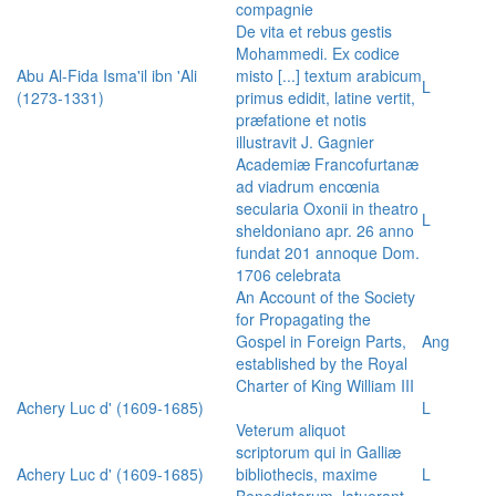
compagnie
De vita et rebus gestis
Mohammedi. Ex codice
Abu Al-Fida Isma'il ibn 'Ali
misto [...] textum arabicum
L
(1273-1331)
primus edidit, latine vertit,
præfatione et notis
illustravit J. Gagnier
Academiæ Francofurtanæ
ad viadrum encœnia
secularia Oxonii in theatro
L
sheldoniano apr. 26 anno
fundat 201 annoque Dom.
1706 celebrata
An Account of the Society
for Propagating the
Gospel in Foreign Parts,
Ang
established by the Royal
Charter of King William III
Achery Luc d' (1609-1685)
L
Veterum aliquot
scriptorum qui in Galliæ
Achery Luc d' (1609-1685)
bibliothecis, maxime
L
Benedictorum, latuerant,