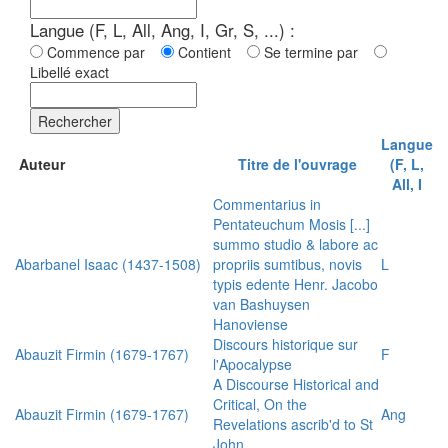
Langue (F, L, All, Ang, I, Gr, S, ...) :
Commence par
Contient
Se termine par
Libellé exact
Rechercher
Langue
Auteur
Titre de l'ouvrage
(F, L,
All, I
Commentarius in
Pentateuchum Mosis [...]
summo studio & labore ac
Abarbanel Isaac (1437-1508)
propriis sumtibus, novis
L
typis edente Henr. Jacobo
van Bashuysen
Hanoviense
Discours historique sur
Abauzit Firmin (1679-1767)
F
l'Apocalypse
A Discourse Historical and
Critical, On the
Abauzit Firmin (1679-1767)
Ang
Revelations ascrib'd to St
John