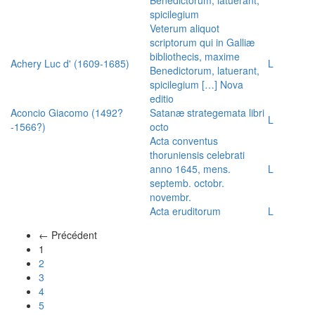
spicilegium
Veterum aliquot
scriptorum qui in Galliæ
bibliothecis, maxime
Achery Luc d' (1609-1685)
L
Benedictorum, latuerant,
spicilegium […] Nova
editio
Aconcio Giacomo (1492?
Satanæ strategemata libri
L
-1566?)
octo
Acta conventus
thoruniensis celebrati
anno 1645, mens.
L
septemb. octobr.
novembr.
Acta eruditorum
L
← Précédent
(actuel)
1
2
3
4
5