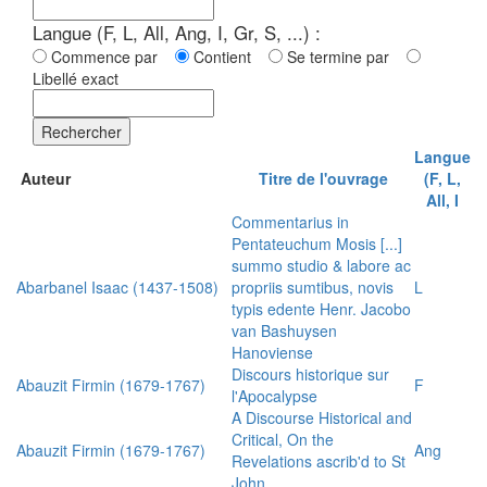
Langue (F, L, All, Ang, I, Gr, S, ...) :
Commence par
Contient
Se termine par
Libellé exact
Rechercher
Langue
Auteur
Titre de l'ouvrage
(F, L,
All, I
Commentarius in
Pentateuchum Mosis [...]
summo studio & labore ac
Abarbanel Isaac (1437-1508)
propriis sumtibus, novis
L
typis edente Henr. Jacobo
van Bashuysen
Hanoviense
Discours historique sur
Abauzit Firmin (1679-1767)
F
l'Apocalypse
A Discourse Historical and
Critical, On the
Abauzit Firmin (1679-1767)
Ang
Revelations ascrib'd to St
John