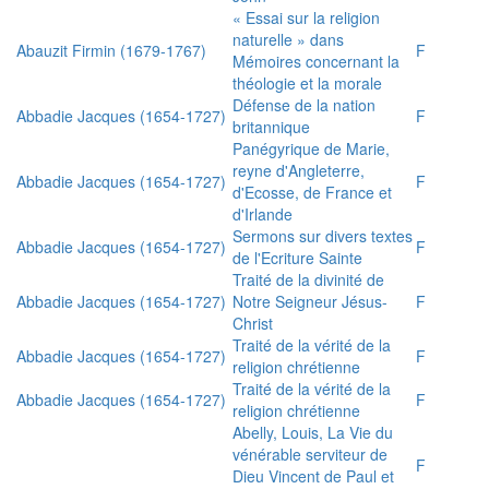
« Essai sur la religion
naturelle » dans
Abauzit Firmin (1679-1767)
F
Mémoires concernant la
théologie et la morale
Défense de la nation
Abbadie Jacques (1654-1727)
F
britannique
Panégyrique de Marie,
reyne d'Angleterre,
Abbadie Jacques (1654-1727)
F
d'Ecosse, de France et
d'Irlande
Sermons sur divers textes
Abbadie Jacques (1654-1727)
F
de l'Ecriture Sainte
Traité de la divinité de
Abbadie Jacques (1654-1727)
Notre Seigneur Jésus-
F
Christ
Traité de la vérité de la
Abbadie Jacques (1654-1727)
F
religion chrétienne
Traité de la vérité de la
Abbadie Jacques (1654-1727)
F
religion chrétienne
Abelly, Louis, La Vie du
vénérable serviteur de
F
Dieu Vincent de Paul et