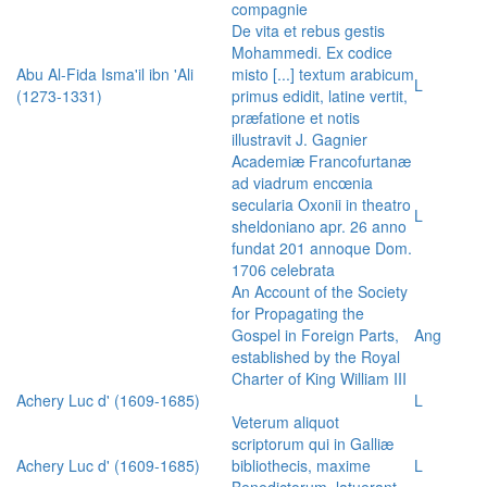
compagnie
De vita et rebus gestis
Mohammedi. Ex codice
Abu Al-Fida Isma'il ibn 'Ali
misto [...] textum arabicum
L
(1273-1331)
primus edidit, latine vertit,
præfatione et notis
illustravit J. Gagnier
Academiæ Francofurtanæ
ad viadrum encœnia
secularia Oxonii in theatro
L
sheldoniano apr. 26 anno
fundat 201 annoque Dom.
1706 celebrata
An Account of the Society
for Propagating the
Gospel in Foreign Parts,
Ang
established by the Royal
Charter of King William III
Achery Luc d' (1609-1685)
L
Veterum aliquot
scriptorum qui in Galliæ
Achery Luc d' (1609-1685)
bibliothecis, maxime
L
Benedictorum, latuerant,