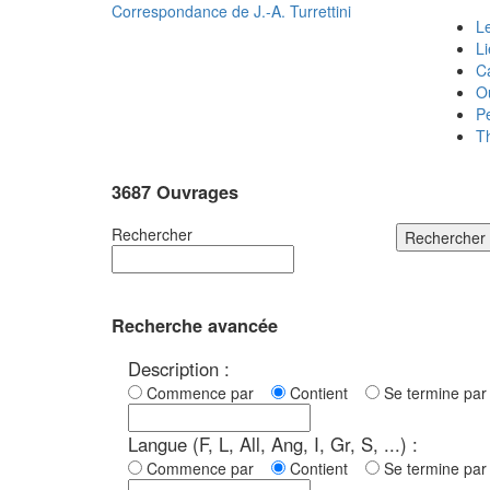
Correspondance de
J.-A. Turrettini
Le
L
C
O
P
T
3687 Ouvrages
Rechercher
Rechercher
Recherche avancée
Description :
Commence par
Contient
Se termine p
Langue (F, L, All, Ang, I, Gr, S, ...) :
Commence par
Contient
Se termine p