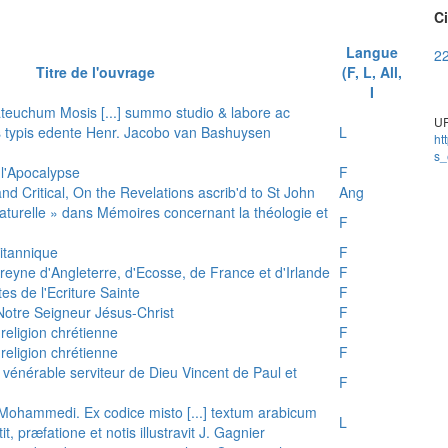
Ci
Langue
22
Titre de l'ouvrage
(F, L, All,
I
teuchum Mosis [...] summo studio & labore ac
UR
is typis edente Henr. Jacobo van Bashuysen
L
ht
s_
 l'Apocalypse
F
and Critical, On the Revelations ascrib'd to St John
Ang
 naturelle » dans Mémoires concernant la théologie et
F
ritannique
F
reyne d'Angleterre, d'Ecosse, de France et d'Irlande
F
es de l'Ecriture Sainte
F
e Notre Seigneur Jésus-Christ
F
 religion chrétienne
F
 religion chrétienne
F
u vénérable serviteur de Dieu Vincent de Paul et
F
s Mohammedi. Ex codice misto [...] textum arabicum
L
tit, præfatione et notis illustravit J. Gagnier