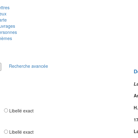
ttres
ieux
arte
uvrages
ersonnes
hèmes
Recherche avancée
D
L
A
H.
ar
Libellé exact
1
L
ar
Libellé exact