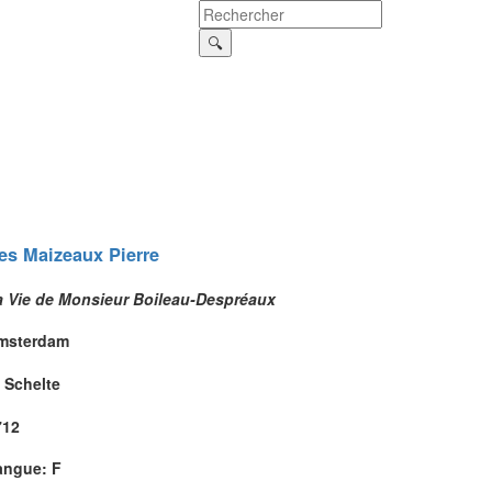
es Maizeaux
Pierre
a Vie de Monsieur Boileau-Despréaux
msterdam
 Schelte
712
angue: F