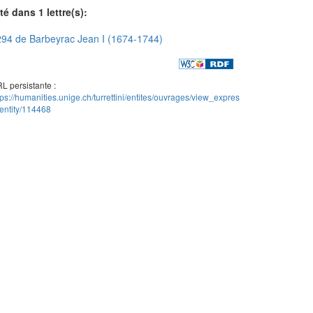
té dans 1 lettre(s):
94 de Barbeyrac Jean I (1674-1744)
L persistante :
tps://humanities.unige.ch/turrettini/entites/ouvrages/view_expres
entity/114468