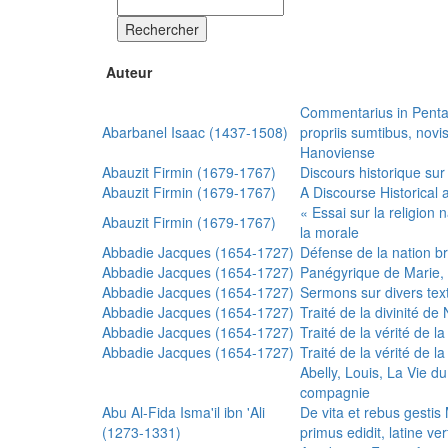
Rechercher
Auteur
Commentarius in Penta
Abarbanel Isaac (1437-1508)
propriis sumtibus, nov
Hanoviense
Abauzit Firmin (1679-1767)
Discours historique sur
Abauzit Firmin (1679-1767)
A Discourse Historical 
« Essai sur la religion
Abauzit Firmin (1679-1767)
la morale
Abbadie Jacques (1654-1727)
Défense de la nation b
Abbadie Jacques (1654-1727)
Panégyrique de Marie, 
Abbadie Jacques (1654-1727)
Sermons sur divers text
Abbadie Jacques (1654-1727)
Traité de la divinité d
Abbadie Jacques (1654-1727)
Traité de la vérité de la
Abbadie Jacques (1654-1727)
Traité de la vérité de la
Abelly, Louis, La Vie d
compagnie
Abu Al-Fida Isma'il ibn 'Ali
De vita et rebus gesti
(1273-1331)
primus edidit, latine ver