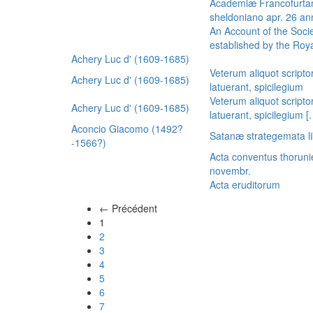
Academiæ Francofurtan
sheldoniano apr. 26 a
An Account of the Socie
established by the Royal
Achery Luc d' (1609-1685)
Veterum aliquot scripto
Achery Luc d' (1609-1685)
latuerant, spicilegium
Veterum aliquot scripto
Achery Luc d' (1609-1685)
latuerant, spicilegium 
Aconcio Giacomo (1492?
Satanæ strategemata li
-1566?)
Acta conventus thoruni
novembr.
Acta eruditorum
← Précédent
(actuel)
1
2
3
4
5
6
7