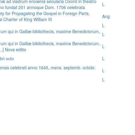
æ ad viadrum encœnia secularia Oxonii in theatro
L
nno fundat 201 annoque Dom. 1706 celebrata
ty for Propagating the Gospel in Foreign Parts,
Ang
 Charter of King William III
L
rum qui in Galliæ bibliothecis, maxime Benedictorum,
L
rum qui in Galliæ bibliothecis, maxime Benedictorum,
L
[…] Nova editio
bri octo
L
ensis celebrati anno 1645, mens. septemb. octobr.
L
L