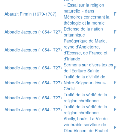
« Essai sur la religion
naturelle » dans
Abauzit Firmin (1679-1767)
F
Mémoires concernant la
théologie et la morale
Défense de la nation
Abbadie Jacques (1654-1727)
F
britannique
Panégyrique de Marie,
reyne d'Angleterre,
Abbadie Jacques (1654-1727)
F
d'Ecosse, de France et
d'Irlande
Sermons sur divers textes
Abbadie Jacques (1654-1727)
F
de l'Ecriture Sainte
Traité de la divinité de
Abbadie Jacques (1654-1727)
Notre Seigneur Jésus-
F
Christ
Traité de la vérité de la
Abbadie Jacques (1654-1727)
F
religion chrétienne
Traité de la vérité de la
Abbadie Jacques (1654-1727)
F
religion chrétienne
Abelly, Louis, La Vie du
vénérable serviteur de
F
Dieu Vincent de Paul et