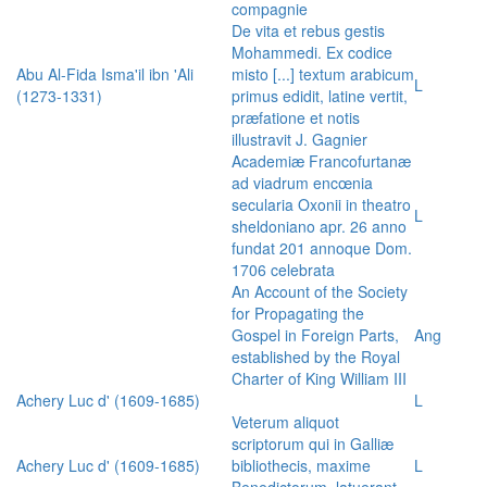
compagnie
De vita et rebus gestis
Mohammedi. Ex codice
Abu Al-Fida Isma'il ibn 'Ali
misto [...] textum arabicum
L
(1273-1331)
primus edidit, latine vertit,
præfatione et notis
illustravit J. Gagnier
Academiæ Francofurtanæ
ad viadrum encœnia
secularia Oxonii in theatro
L
sheldoniano apr. 26 anno
fundat 201 annoque Dom.
1706 celebrata
An Account of the Society
for Propagating the
Gospel in Foreign Parts,
Ang
established by the Royal
Charter of King William III
Achery Luc d' (1609-1685)
L
Veterum aliquot
scriptorum qui in Galliæ
Achery Luc d' (1609-1685)
bibliothecis, maxime
L
Benedictorum, latuerant,