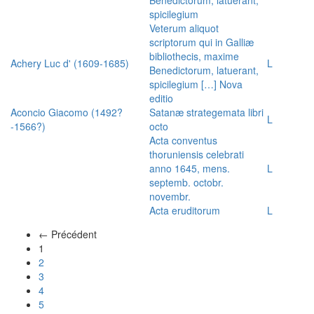
spicilegium
Veterum aliquot
scriptorum qui in Galliæ
bibliothecis, maxime
Achery Luc d' (1609-1685)
L
Benedictorum, latuerant,
spicilegium […] Nova
editio
Aconcio Giacomo (1492?
Satanæ strategemata libri
L
-1566?)
octo
Acta conventus
thoruniensis celebrati
anno 1645, mens.
L
septemb. octobr.
novembr.
Acta eruditorum
L
← Précédent
(actuel)
1
2
3
4
5