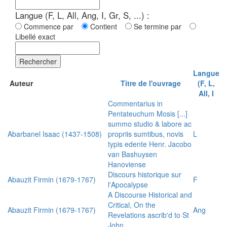
Langue (F, L, All, Ang, I, Gr, S, ...) :
Commence par
Contient
Se termine par
Libellé exact
Rechercher
Langue
Auteur
Titre de l'ouvrage
(F, L,
All, I
Commentarius in
Pentateuchum Mosis [...]
summo studio & labore ac
Abarbanel Isaac (1437-1508)
propriis sumtibus, novis
L
typis edente Henr. Jacobo
van Bashuysen
Hanoviense
Discours historique sur
Abauzit Firmin (1679-1767)
F
l'Apocalypse
A Discourse Historical and
Critical, On the
Abauzit Firmin (1679-1767)
Ang
Revelations ascrib'd to St
John