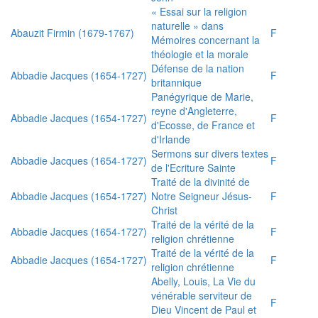
« Essai sur la religion
naturelle » dans
Abauzit Firmin (1679-1767)
F
Mémoires concernant la
théologie et la morale
Défense de la nation
Abbadie Jacques (1654-1727)
F
britannique
Panégyrique de Marie,
reyne d'Angleterre,
Abbadie Jacques (1654-1727)
F
d'Ecosse, de France et
d'Irlande
Sermons sur divers textes
Abbadie Jacques (1654-1727)
F
de l'Ecriture Sainte
Traité de la divinité de
Abbadie Jacques (1654-1727)
Notre Seigneur Jésus-
F
Christ
Traité de la vérité de la
Abbadie Jacques (1654-1727)
F
religion chrétienne
Traité de la vérité de la
Abbadie Jacques (1654-1727)
F
religion chrétienne
Abelly, Louis, La Vie du
vénérable serviteur de
F
Dieu Vincent de Paul et