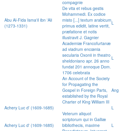
compagnie
De vita et rebus gestis
Mohammedi. Ex codice
Abu Al-Fida Isma'il ibn 'Ali
misto [...] textum arabicum
L
(1273-1331)
primus edidit, latine vertit,
præfatione et notis
illustravit J. Gagnier
Academiæ Francofurtanæ
ad viadrum encœnia
secularia Oxonii in theatro
L
sheldoniano apr. 26 anno
fundat 201 annoque Dom.
1706 celebrata
An Account of the Society
for Propagating the
Gospel in Foreign Parts,
Ang
established by the Royal
Charter of King William III
Achery Luc d' (1609-1685)
L
Veterum aliquot
scriptorum qui in Galliæ
Achery Luc d' (1609-1685)
bibliothecis, maxime
L
Benedictorum, latuerant,