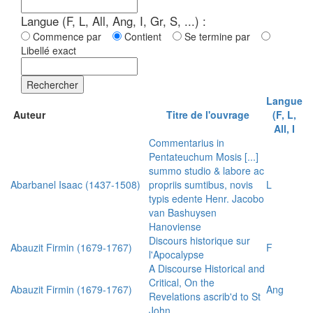
Langue (F, L, All, Ang, I, Gr, S, ...) :
Commence par
Contient
Se termine par
Libellé exact
Rechercher
Langue
Auteur
Titre de l'ouvrage
(F, L,
All, I
Commentarius in
Pentateuchum Mosis [...]
summo studio & labore ac
Abarbanel Isaac (1437-1508)
propriis sumtibus, novis
L
typis edente Henr. Jacobo
van Bashuysen
Hanoviense
Discours historique sur
Abauzit Firmin (1679-1767)
F
l'Apocalypse
A Discourse Historical and
Critical, On the
Abauzit Firmin (1679-1767)
Ang
Revelations ascrib'd to St
John