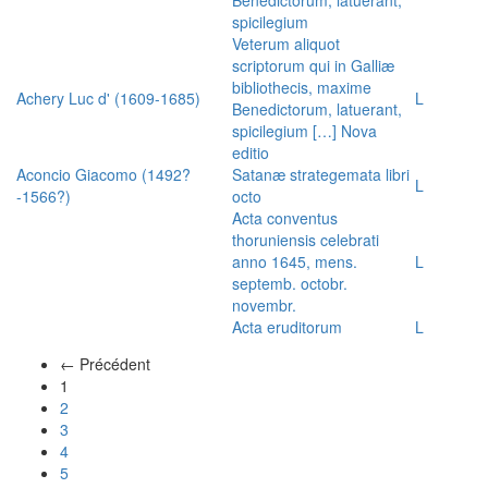
spicilegium
Veterum aliquot
scriptorum qui in Galliæ
bibliothecis, maxime
Achery Luc d' (1609-1685)
L
Benedictorum, latuerant,
spicilegium […] Nova
editio
Aconcio Giacomo (1492?
Satanæ strategemata libri
L
-1566?)
octo
Acta conventus
thoruniensis celebrati
anno 1645, mens.
L
septemb. octobr.
novembr.
Acta eruditorum
L
← Précédent
(actuel)
1
2
3
4
5