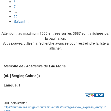
6
7
…
50
Suivant →
Attention : au maximum 1000 entrées sur les 3687 sont affichées par
la pagination.
Vous pouvez utiliser la recherche avancée pour restreindre la liste à
afficher.
Mémoire de l'Académie de Lausanne
(cf. [
Bergier
, Gabriel])
Langue: F
URL persistante :
https://humanities.unige.ch/turrettini/entites/ouvrages/view_express_entity/11