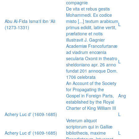
compagnie
De vita et rebus gestis
Mohammedi. Ex codice
Abu Al-Fida Isma'il ibn 'Ali
misto [...] textum arabicum
L
(1273-1331)
primus edidit, latine vertit,
præfatione et notis
illustravit J. Gagnier
Academiæ Francofurtanæ
ad viadrum encœnia
secularia Oxonii in theatro
L
sheldoniano apr. 26 anno
fundat 201 annoque Dom.
1706 celebrata
An Account of the Society
for Propagating the
Gospel in Foreign Parts,
Ang
established by the Royal
Charter of King William III
Achery Luc d' (1609-1685)
L
Veterum aliquot
scriptorum qui in Galliæ
Achery Luc d' (1609-1685)
bibliothecis, maxime
L
Benedictorum, latuerant,