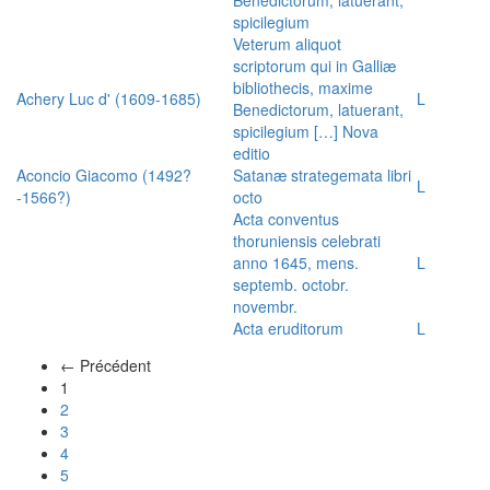
spicilegium
Veterum aliquot
scriptorum qui in Galliæ
bibliothecis, maxime
Achery Luc d' (1609-1685)
L
Benedictorum, latuerant,
spicilegium […] Nova
editio
Aconcio Giacomo (1492?
Satanæ strategemata libri
L
-1566?)
octo
Acta conventus
thoruniensis celebrati
anno 1645, mens.
L
septemb. octobr.
novembr.
Acta eruditorum
L
← Précédent
(actuel)
1
2
3
4
5