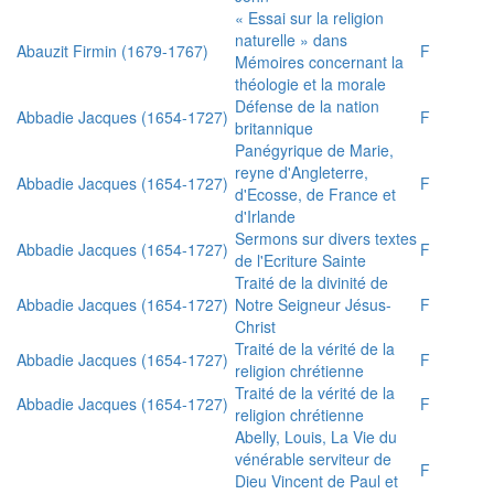
« Essai sur la religion
naturelle » dans
Abauzit Firmin (1679-1767)
F
Mémoires concernant la
théologie et la morale
Défense de la nation
Abbadie Jacques (1654-1727)
F
britannique
Panégyrique de Marie,
reyne d'Angleterre,
Abbadie Jacques (1654-1727)
F
d'Ecosse, de France et
d'Irlande
Sermons sur divers textes
Abbadie Jacques (1654-1727)
F
de l'Ecriture Sainte
Traité de la divinité de
Abbadie Jacques (1654-1727)
Notre Seigneur Jésus-
F
Christ
Traité de la vérité de la
Abbadie Jacques (1654-1727)
F
religion chrétienne
Traité de la vérité de la
Abbadie Jacques (1654-1727)
F
religion chrétienne
Abelly, Louis, La Vie du
vénérable serviteur de
F
Dieu Vincent de Paul et