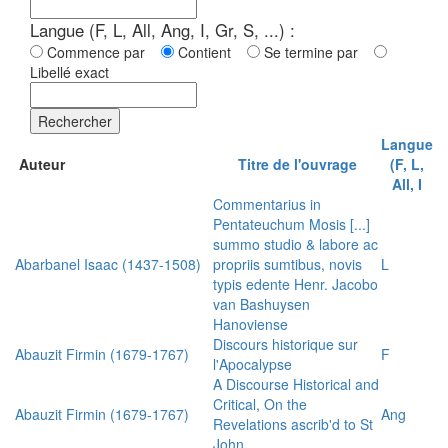
Langue (F, L, All, Ang, I, Gr, S, ...) :
Commence par
Contient
Se termine par
Libellé exact
Rechercher
Langue
Auteur
Titre de l'ouvrage
(F, L,
All, I
Commentarius in
Pentateuchum Mosis [...]
summo studio & labore ac
Abarbanel Isaac (1437-1508)
propriis sumtibus, novis
L
typis edente Henr. Jacobo
van Bashuysen
Hanoviense
Discours historique sur
Abauzit Firmin (1679-1767)
F
l'Apocalypse
A Discourse Historical and
Critical, On the
Abauzit Firmin (1679-1767)
Ang
Revelations ascrib'd to St
John