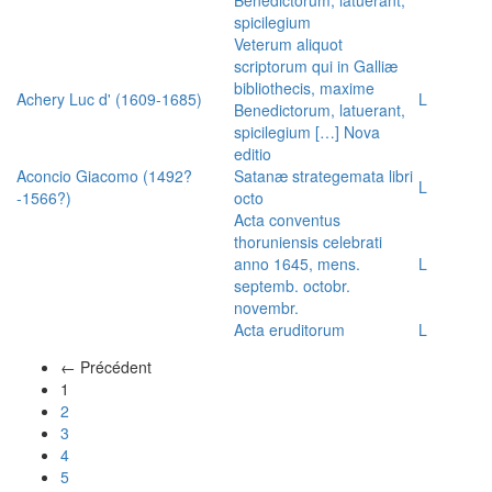
spicilegium
Veterum aliquot
scriptorum qui in Galliæ
bibliothecis, maxime
Achery Luc d' (1609-1685)
L
Benedictorum, latuerant,
spicilegium […] Nova
editio
Aconcio Giacomo (1492?
Satanæ strategemata libri
L
-1566?)
octo
Acta conventus
thoruniensis celebrati
anno 1645, mens.
L
septemb. octobr.
novembr.
Acta eruditorum
L
← Précédent
(actuel)
1
2
3
4
5