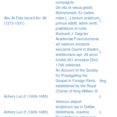
compagnie
De vita et rebus gestis
Mohammedi. Ex codice
Abu Al-Fida Isma'il ibn 'Ali
misto [...] textum arabicum
L
(1273-1331)
primus edidit, latine vertit,
præfatione et notis
illustravit J. Gagnier
Academiæ Francofurtanæ
ad viadrum encœnia
secularia Oxonii in theatro
L
sheldoniano apr. 26 anno
fundat 201 annoque Dom.
1706 celebrata
An Account of the Society
for Propagating the
Gospel in Foreign Parts,
Ang
established by the Royal
Charter of King William III
Achery Luc d' (1609-1685)
L
Veterum aliquot
scriptorum qui in Galliæ
Achery Luc d' (1609-1685)
bibliothecis, maxime
L
Benedictorum, latuerant,