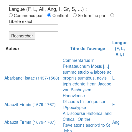
Langue (F, L, All, Ang, I, Gr, S, ...) :
Commence par
Contient
Se termine par
Libellé exact
Rechercher
Langue
Auteur
Titre de l'ouvrage
(F, L,
All, I
Commentarius in
Pentateuchum Mosis [...]
summo studio & labore ac
Abarbanel Isaac (1437-1508)
propriis sumtibus, novis
L
typis edente Henr. Jacobo
van Bashuysen
Hanoviense
Discours historique sur
Abauzit Firmin (1679-1767)
F
l'Apocalypse
A Discourse Historical and
Critical, On the
Abauzit Firmin (1679-1767)
Ang
Revelations ascrib'd to St
John