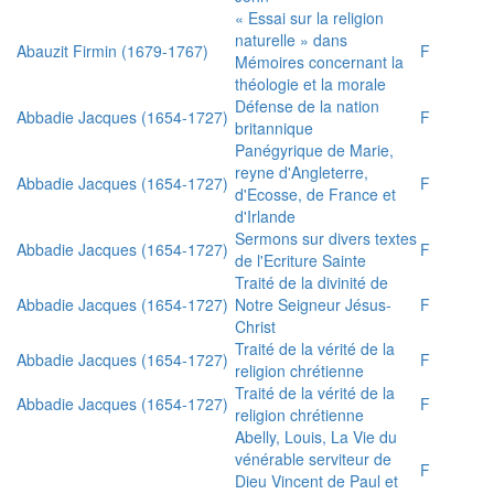
« Essai sur la religion
naturelle » dans
Abauzit Firmin (1679-1767)
F
Mémoires concernant la
théologie et la morale
Défense de la nation
Abbadie Jacques (1654-1727)
F
britannique
Panégyrique de Marie,
reyne d'Angleterre,
Abbadie Jacques (1654-1727)
F
d'Ecosse, de France et
d'Irlande
Sermons sur divers textes
Abbadie Jacques (1654-1727)
F
de l'Ecriture Sainte
Traité de la divinité de
Abbadie Jacques (1654-1727)
Notre Seigneur Jésus-
F
Christ
Traité de la vérité de la
Abbadie Jacques (1654-1727)
F
religion chrétienne
Traité de la vérité de la
Abbadie Jacques (1654-1727)
F
religion chrétienne
Abelly, Louis, La Vie du
vénérable serviteur de
F
Dieu Vincent de Paul et