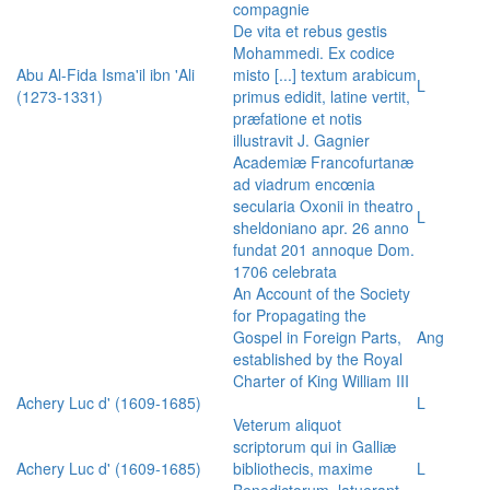
compagnie
De vita et rebus gestis
Mohammedi. Ex codice
Abu Al-Fida Isma'il ibn 'Ali
misto [...] textum arabicum
L
(1273-1331)
primus edidit, latine vertit,
præfatione et notis
illustravit J. Gagnier
Academiæ Francofurtanæ
ad viadrum encœnia
secularia Oxonii in theatro
L
sheldoniano apr. 26 anno
fundat 201 annoque Dom.
1706 celebrata
An Account of the Society
for Propagating the
Gospel in Foreign Parts,
Ang
established by the Royal
Charter of King William III
Achery Luc d' (1609-1685)
L
Veterum aliquot
scriptorum qui in Galliæ
Achery Luc d' (1609-1685)
bibliothecis, maxime
L
Benedictorum, latuerant,