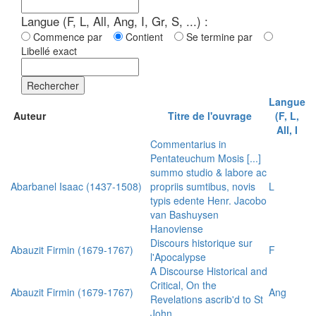
Langue (F, L, All, Ang, I, Gr, S, ...) :
Commence par
Contient
Se termine par
Libellé exact
Rechercher
Langue
Auteur
Titre de l'ouvrage
(F, L,
All, I
Commentarius in
Pentateuchum Mosis [...]
summo studio & labore ac
Abarbanel Isaac (1437-1508)
propriis sumtibus, novis
L
typis edente Henr. Jacobo
van Bashuysen
Hanoviense
Discours historique sur
Abauzit Firmin (1679-1767)
F
l'Apocalypse
A Discourse Historical and
Critical, On the
Abauzit Firmin (1679-1767)
Ang
Revelations ascrib'd to St
John