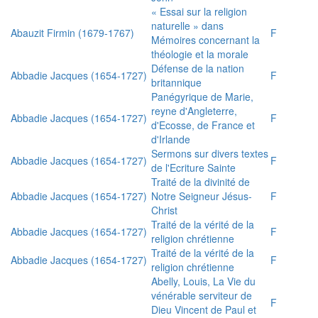
« Essai sur la religion
naturelle » dans
Abauzit Firmin (1679-1767)
F
Mémoires concernant la
théologie et la morale
Défense de la nation
Abbadie Jacques (1654-1727)
F
britannique
Panégyrique de Marie,
reyne d'Angleterre,
Abbadie Jacques (1654-1727)
F
d'Ecosse, de France et
d'Irlande
Sermons sur divers textes
Abbadie Jacques (1654-1727)
F
de l'Ecriture Sainte
Traité de la divinité de
Abbadie Jacques (1654-1727)
Notre Seigneur Jésus-
F
Christ
Traité de la vérité de la
Abbadie Jacques (1654-1727)
F
religion chrétienne
Traité de la vérité de la
Abbadie Jacques (1654-1727)
F
religion chrétienne
Abelly, Louis, La Vie du
vénérable serviteur de
F
Dieu Vincent de Paul et