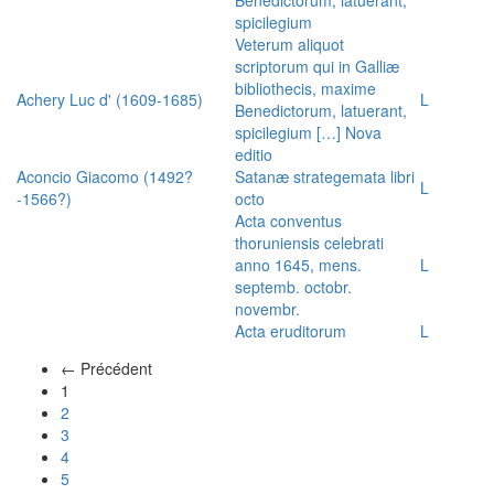
spicilegium
Veterum aliquot
scriptorum qui in Galliæ
bibliothecis, maxime
Achery Luc d' (1609-1685)
L
Benedictorum, latuerant,
spicilegium […] Nova
editio
Aconcio Giacomo (1492?
Satanæ strategemata libri
L
-1566?)
octo
Acta conventus
thoruniensis celebrati
anno 1645, mens.
L
septemb. octobr.
novembr.
Acta eruditorum
L
← Précédent
(actuel)
1
2
3
4
5