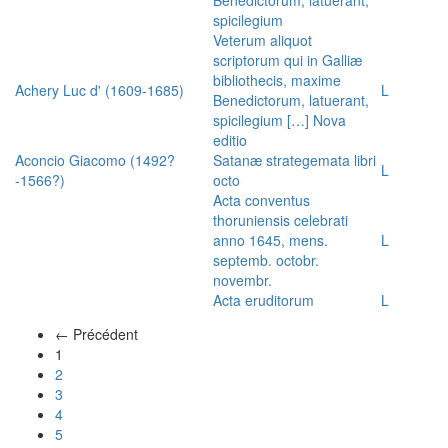
spicilegium
Veterum aliquot
scriptorum qui in Galliæ
bibliothecis, maxime
Achery Luc d' (1609-1685)
L
Benedictorum, latuerant,
spicilegium […] Nova
editio
Aconcio Giacomo (1492?
Satanæ strategemata libri
L
-1566?)
octo
Acta conventus
thoruniensis celebrati
anno 1645, mens.
L
septemb. octobr.
novembr.
Acta eruditorum
L
← Précédent
(actuel)
1
2
3
4
5