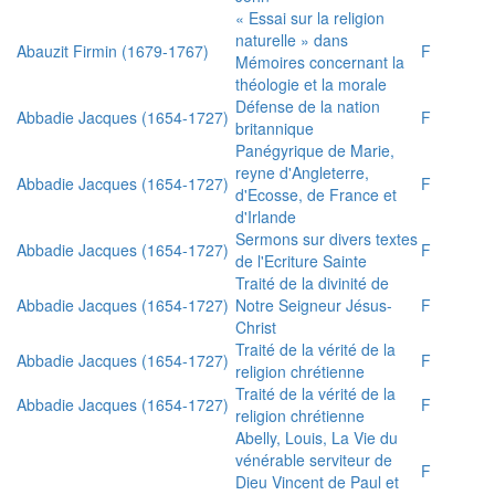
« Essai sur la religion
naturelle » dans
Abauzit Firmin (1679-1767)
F
Mémoires concernant la
théologie et la morale
Défense de la nation
Abbadie Jacques (1654-1727)
F
britannique
Panégyrique de Marie,
reyne d'Angleterre,
Abbadie Jacques (1654-1727)
F
d'Ecosse, de France et
d'Irlande
Sermons sur divers textes
Abbadie Jacques (1654-1727)
F
de l'Ecriture Sainte
Traité de la divinité de
Abbadie Jacques (1654-1727)
Notre Seigneur Jésus-
F
Christ
Traité de la vérité de la
Abbadie Jacques (1654-1727)
F
religion chrétienne
Traité de la vérité de la
Abbadie Jacques (1654-1727)
F
religion chrétienne
Abelly, Louis, La Vie du
vénérable serviteur de
F
Dieu Vincent de Paul et