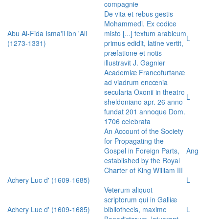
compagnie
De vita et rebus gestis
Mohammedi. Ex codice
Abu Al-Fida Isma'il ibn 'Ali
misto [...] textum arabicum
L
(1273-1331)
primus edidit, latine vertit,
præfatione et notis
illustravit J. Gagnier
Academiæ Francofurtanæ
ad viadrum encœnia
secularia Oxonii in theatro
L
sheldoniano apr. 26 anno
fundat 201 annoque Dom.
1706 celebrata
An Account of the Society
for Propagating the
Gospel in Foreign Parts,
Ang
established by the Royal
Charter of King William III
Achery Luc d' (1609-1685)
L
Veterum aliquot
scriptorum qui in Galliæ
Achery Luc d' (1609-1685)
bibliothecis, maxime
L
Benedictorum, latuerant,