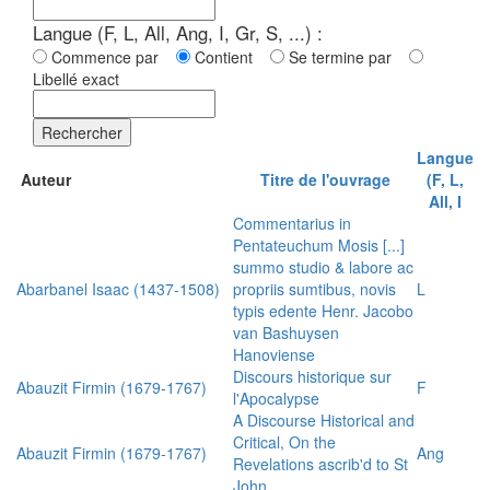
Langue (F, L, All, Ang, I, Gr, S, ...) :
Commence par
Contient
Se termine par
Libellé exact
Rechercher
Langue
Auteur
Titre de l'ouvrage
(F, L,
All, I
Commentarius in
Pentateuchum Mosis [...]
summo studio & labore ac
Abarbanel Isaac (1437-1508)
propriis sumtibus, novis
L
typis edente Henr. Jacobo
van Bashuysen
Hanoviense
Discours historique sur
Abauzit Firmin (1679-1767)
F
l'Apocalypse
A Discourse Historical and
Critical, On the
Abauzit Firmin (1679-1767)
Ang
Revelations ascrib'd to St
John