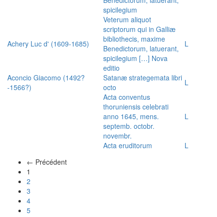
spicilegium
Veterum aliquot
scriptorum qui in Galliæ
bibliothecis, maxime
Achery Luc d' (1609-1685)
L
Benedictorum, latuerant,
spicilegium […] Nova
editio
Aconcio Giacomo (1492?
Satanæ strategemata libri
L
-1566?)
octo
Acta conventus
thoruniensis celebrati
anno 1645, mens.
L
septemb. octobr.
novembr.
Acta eruditorum
L
← Précédent
(actuel)
1
2
3
4
5