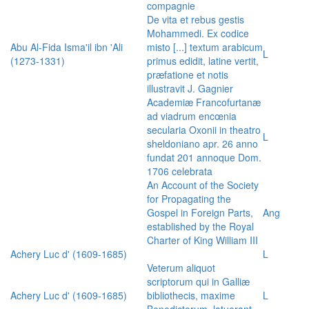
compagnie
De vita et rebus gestis
Mohammedi. Ex codice
Abu Al-Fida Isma'il ibn 'Ali
misto [...] textum arabicum
L
(1273-1331)
primus edidit, latine vertit,
præfatione et notis
illustravit J. Gagnier
Academiæ Francofurtanæ
ad viadrum encœnia
secularia Oxonii in theatro
L
sheldoniano apr. 26 anno
fundat 201 annoque Dom.
1706 celebrata
An Account of the Society
for Propagating the
Gospel in Foreign Parts,
Ang
established by the Royal
Charter of King William III
Achery Luc d' (1609-1685)
L
Veterum aliquot
scriptorum qui in Galliæ
Achery Luc d' (1609-1685)
bibliothecis, maxime
L
Benedictorum, latuerant,