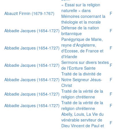
« Essai sur la religion
naturelle » dans
Abauzit Firmin (1679-1767)
F
Mémoires concernant la
théologie et la morale
Défense de la nation
Abbadie Jacques (1654-1727)
F
britannique
Panégyrique de Marie,
reyne d'Angleterre,
Abbadie Jacques (1654-1727)
F
d'Ecosse, de France et
d'Irlande
Sermons sur divers textes
Abbadie Jacques (1654-1727)
F
de l'Ecriture Sainte
Traité de la divinité de
Abbadie Jacques (1654-1727)
Notre Seigneur Jésus-
F
Christ
Traité de la vérité de la
Abbadie Jacques (1654-1727)
F
religion chrétienne
Traité de la vérité de la
Abbadie Jacques (1654-1727)
F
religion chrétienne
Abelly, Louis, La Vie du
vénérable serviteur de
F
Dieu Vincent de Paul et