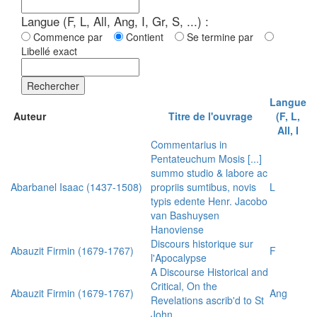
Langue (F, L, All, Ang, I, Gr, S, ...) :
Commence par
Contient
Se termine par
Libellé exact
Rechercher
Langue
Auteur
Titre de l'ouvrage
(F, L,
All, I
Commentarius in
Pentateuchum Mosis [...]
summo studio & labore ac
Abarbanel Isaac (1437-1508)
propriis sumtibus, novis
L
typis edente Henr. Jacobo
van Bashuysen
Hanoviense
Discours historique sur
Abauzit Firmin (1679-1767)
F
l'Apocalypse
A Discourse Historical and
Critical, On the
Abauzit Firmin (1679-1767)
Ang
Revelations ascrib'd to St
John