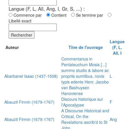
Langue (F, L, All, Ang, I, Gr, S, ...) :
Commence par
Contient
Se termine par
Libellé exact
Rechercher
Langue
Auteur
Titre de l'ouvrage
(F, L,
All, I
Commentarius in
Pentateuchum Mosis [...]
summo studio & labore ac
Abarbanel Isaac (1437-1508)
propriis sumtibus, novis
L
typis edente Henr. Jacobo
van Bashuysen
Hanoviense
Discours historique sur
Abauzit Firmin (1679-1767)
F
l'Apocalypse
A Discourse Historical and
Critical, On the
Abauzit Firmin (1679-1767)
Ang
Revelations ascrib'd to St
John