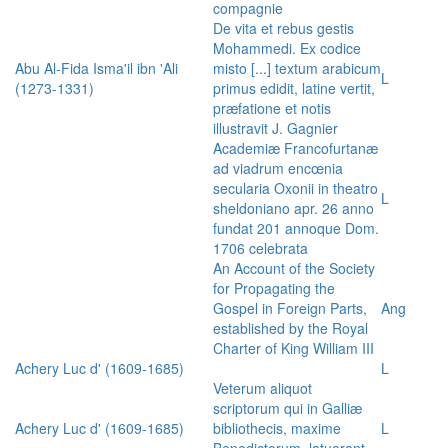
compagnie
De vita et rebus gestis
Mohammedi. Ex codice
Abu Al-Fida Isma'il ibn 'Ali
misto [...] textum arabicum
L
(1273-1331)
primus edidit, latine vertit,
præfatione et notis
illustravit J. Gagnier
Academiæ Francofurtanæ
ad viadrum encœnia
secularia Oxonii in theatro
L
sheldoniano apr. 26 anno
fundat 201 annoque Dom.
1706 celebrata
An Account of the Society
for Propagating the
Gospel in Foreign Parts,
Ang
established by the Royal
Charter of King William III
Achery Luc d' (1609-1685)
L
Veterum aliquot
scriptorum qui in Galliæ
Achery Luc d' (1609-1685)
bibliothecis, maxime
L
Benedictorum, latuerant,