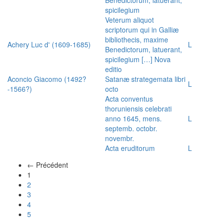
spicilegium
Veterum aliquot
scriptorum qui in Galliæ
bibliothecis, maxime
Achery Luc d' (1609-1685)
L
Benedictorum, latuerant,
spicilegium […] Nova
editio
Aconcio Giacomo (1492?
Satanæ strategemata libri
L
-1566?)
octo
Acta conventus
thoruniensis celebrati
anno 1645, mens.
L
septemb. octobr.
novembr.
Acta eruditorum
L
← Précédent
(actuel)
1
2
3
4
5