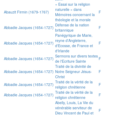
« Essai sur la religion
naturelle » dans
Abauzit Firmin (1679-1767)
F
Mémoires concernant la
théologie et la morale
Défense de la nation
Abbadie Jacques (1654-1727)
F
britannique
Panégyrique de Marie,
reyne d'Angleterre,
Abbadie Jacques (1654-1727)
F
d'Ecosse, de France et
d'Irlande
Sermons sur divers textes
Abbadie Jacques (1654-1727)
F
de l'Ecriture Sainte
Traité de la divinité de
Abbadie Jacques (1654-1727)
Notre Seigneur Jésus-
F
Christ
Traité de la vérité de la
Abbadie Jacques (1654-1727)
F
religion chrétienne
Traité de la vérité de la
Abbadie Jacques (1654-1727)
F
religion chrétienne
Abelly, Louis, La Vie du
vénérable serviteur de
F
Dieu Vincent de Paul et