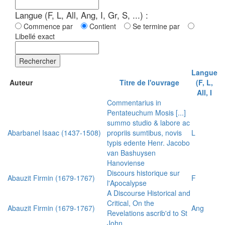
Langue (F, L, All, Ang, I, Gr, S, ...) :
Commence par
Contient
Se termine par
Libellé exact
Rechercher
Langue
Auteur
Titre de l'ouvrage
(F, L,
All, I
Commentarius in
Pentateuchum Mosis [...]
summo studio & labore ac
Abarbanel Isaac (1437-1508)
propriis sumtibus, novis
L
typis edente Henr. Jacobo
van Bashuysen
Hanoviense
Discours historique sur
Abauzit Firmin (1679-1767)
F
l'Apocalypse
A Discourse Historical and
Critical, On the
Abauzit Firmin (1679-1767)
Ang
Revelations ascrib'd to St
John