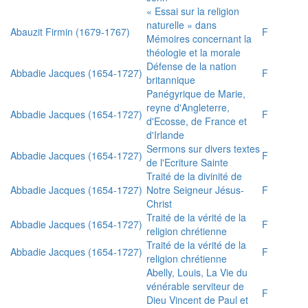
« Essai sur la religion
naturelle » dans
Abauzit Firmin (1679-1767)
F
Mémoires concernant la
théologie et la morale
Défense de la nation
Abbadie Jacques (1654-1727)
F
britannique
Panégyrique de Marie,
reyne d'Angleterre,
Abbadie Jacques (1654-1727)
F
d'Ecosse, de France et
d'Irlande
Sermons sur divers textes
Abbadie Jacques (1654-1727)
F
de l'Ecriture Sainte
Traité de la divinité de
Abbadie Jacques (1654-1727)
Notre Seigneur Jésus-
F
Christ
Traité de la vérité de la
Abbadie Jacques (1654-1727)
F
religion chrétienne
Traité de la vérité de la
Abbadie Jacques (1654-1727)
F
religion chrétienne
Abelly, Louis, La Vie du
vénérable serviteur de
F
Dieu Vincent de Paul et