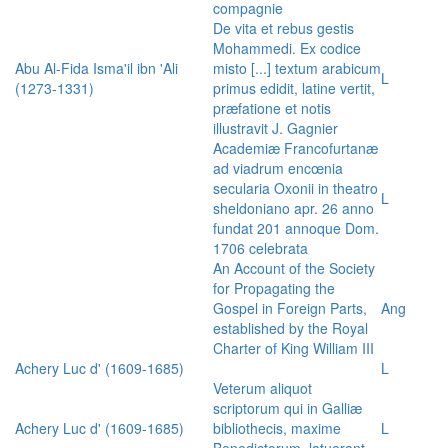
compagnie
De vita et rebus gestis
Mohammedi. Ex codice
Abu Al-Fida Isma'il ibn 'Ali
misto [...] textum arabicum
L
(1273-1331)
primus edidit, latine vertit,
præfatione et notis
illustravit J. Gagnier
Academiæ Francofurtanæ
ad viadrum encœnia
secularia Oxonii in theatro
L
sheldoniano apr. 26 anno
fundat 201 annoque Dom.
1706 celebrata
An Account of the Society
for Propagating the
Gospel in Foreign Parts,
Ang
established by the Royal
Charter of King William III
Achery Luc d' (1609-1685)
L
Veterum aliquot
scriptorum qui in Galliæ
Achery Luc d' (1609-1685)
bibliothecis, maxime
L
Benedictorum, latuerant,