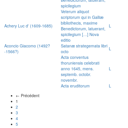
spicilegium
Veterum aliquot
scriptorum qui in Galliæ
bibliothecis, maxime
Achery Luc d' (1609-1685)
L
Benedictorum, latuerant,
spicilegium […] Nova
editio
Aconcio Giacomo (1492?
Satanæ strategemata libri
L
-1566?)
octo
Acta conventus
thoruniensis celebrati
anno 1645, mens.
L
septemb. octobr.
novembr.
Acta eruditorum
L
← Précédent
(actuel)
1
2
3
4
5