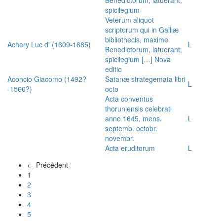
spicilegium
Veterum aliquot
scriptorum qui in Galliæ
bibliothecis, maxime
Achery Luc d' (1609-1685)
L
Benedictorum, latuerant,
spicilegium […] Nova
editio
Aconcio Giacomo (1492?
Satanæ strategemata libri
L
-1566?)
octo
Acta conventus
thoruniensis celebrati
anno 1645, mens.
L
septemb. octobr.
novembr.
Acta eruditorum
L
← Précédent
(actuel)
1
2
3
4
5