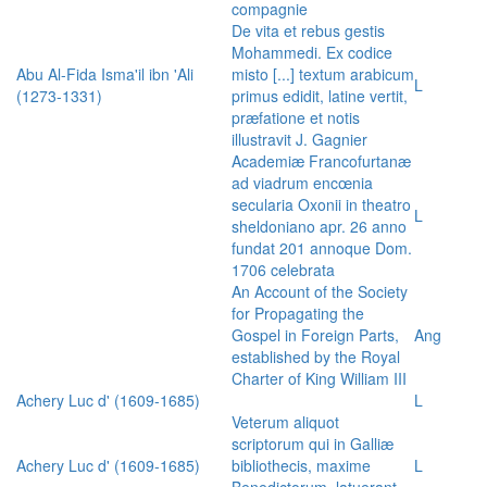
compagnie
De vita et rebus gestis
Mohammedi. Ex codice
Abu Al-Fida Isma'il ibn 'Ali
misto [...] textum arabicum
L
(1273-1331)
primus edidit, latine vertit,
præfatione et notis
illustravit J. Gagnier
Academiæ Francofurtanæ
ad viadrum encœnia
secularia Oxonii in theatro
L
sheldoniano apr. 26 anno
fundat 201 annoque Dom.
1706 celebrata
An Account of the Society
for Propagating the
Gospel in Foreign Parts,
Ang
established by the Royal
Charter of King William III
Achery Luc d' (1609-1685)
L
Veterum aliquot
scriptorum qui in Galliæ
Achery Luc d' (1609-1685)
bibliothecis, maxime
L
Benedictorum, latuerant,