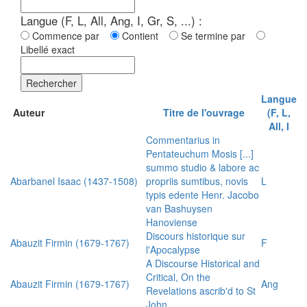
Langue (F, L, All, Ang, I, Gr, S, ...) :
Commence par
Contient
Se termine par
Libellé exact
Rechercher
Langue
Auteur
Titre de l'ouvrage
(F, L,
All, I
Commentarius in
Pentateuchum Mosis [...]
summo studio & labore ac
Abarbanel Isaac (1437-1508)
propriis sumtibus, novis
L
typis edente Henr. Jacobo
van Bashuysen
Hanoviense
Discours historique sur
Abauzit Firmin (1679-1767)
F
l'Apocalypse
A Discourse Historical and
Critical, On the
Abauzit Firmin (1679-1767)
Ang
Revelations ascrib'd to St
John