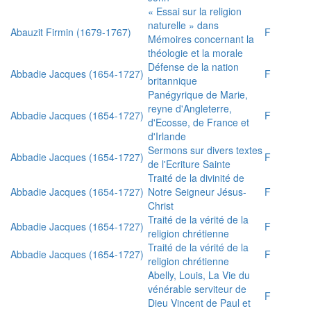
« Essai sur la religion
naturelle » dans
Abauzit Firmin (1679-1767)
F
Mémoires concernant la
théologie et la morale
Défense de la nation
Abbadie Jacques (1654-1727)
F
britannique
Panégyrique de Marie,
reyne d'Angleterre,
Abbadie Jacques (1654-1727)
F
d'Ecosse, de France et
d'Irlande
Sermons sur divers textes
Abbadie Jacques (1654-1727)
F
de l'Ecriture Sainte
Traité de la divinité de
Abbadie Jacques (1654-1727)
Notre Seigneur Jésus-
F
Christ
Traité de la vérité de la
Abbadie Jacques (1654-1727)
F
religion chrétienne
Traité de la vérité de la
Abbadie Jacques (1654-1727)
F
religion chrétienne
Abelly, Louis, La Vie du
vénérable serviteur de
F
Dieu Vincent de Paul et