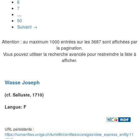
6
7
…
50
Suivant →
Attention : au maximum 1000 entrées sur les 3687 sont affichées par
la pagination.
Vous pouvez utiliser la recherche avancée pour restreindre la liste à
afficher.
Wasse
Joseph
(cf.
Salluste
, 1710)
Langue: F
URL persistante :
https://humanities.unige.ch/turrettini/entites/ouvrages/view_express_entity/11