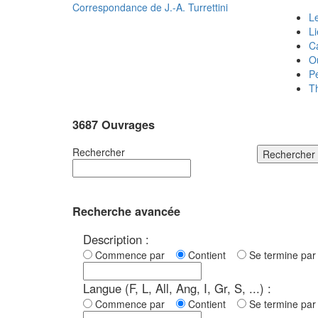
Correspondance de
J.-A. Turrettini
Le
L
C
O
P
T
3687 Ouvrages
Rechercher
Rechercher
Recherche avancée
Description :
Commence par
Contient
Se termine p
Langue (F, L, All, Ang, I, Gr, S, ...) :
Commence par
Contient
Se termine p