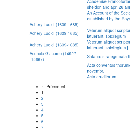
Academiæ Francofurtan
sheldoniano apr. 26 a
An Account of the Socie
established by the Royal
Achery Luc d' (1609-1685)
Veterum aliquot scripto
Achery Luc d' (1609-1685)
latuerant, spicilegium
Veterum aliquot scripto
Achery Luc d' (1609-1685)
latuerant, spicilegium 
Aconcio Giacomo (1492?
Satanæ strategemata li
-1566?)
Acta conventus thoruni
novembr.
Acta eruditorum
← Précédent
(actuel)
1
2
3
4
5
6
7