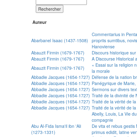
Rechercher
Auteur
Commentarius in Penta
Abarbanel Isaac (1437-1508)
propriis sumtibus, nov
Hanoviense
Abauzit Firmin (1679-1767)
Discours historique sur
Abauzit Firmin (1679-1767)
A Discourse Historical 
« Essai sur la religion
Abauzit Firmin (1679-1767)
la morale
Abbadie Jacques (1654-1727)
Défense de la nation b
Abbadie Jacques (1654-1727)
Panégyrique de Marie, 
Abbadie Jacques (1654-1727)
Sermons sur divers text
Abbadie Jacques (1654-1727)
Traité de la divinité d
Abbadie Jacques (1654-1727)
Traité de la vérité de la
Abbadie Jacques (1654-1727)
Traité de la vérité de la
Abelly, Louis, La Vie d
compagnie
Abu Al-Fida Isma'il ibn 'Ali
De vita et rebus gesti
(1273-1331)
primus edidit, latine ver