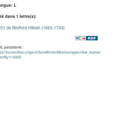
angue: L
té dans 1 lettre(s):
31 de Bedford Hilkiah (1663-1724)
L persistante :
tps://humanities.unige.ch/turrettini/entites/ouvrages/view_expres
entity/114205