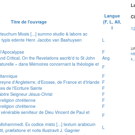
L
Langue
Ci
Titre de l'ouvrage
(F, L, All,
I
12
teuchum Mosis [...] summo studio & labore ac
is typis edente Henr. Jacobo van Bashuysen
L
UR
 l'Apocalypse
F
ht
and Critical, On the Revelations ascrib'd to St John
Ang
s_
 naturelle » dans Mémoires concernant la théologie et
F
ritannique
F
reyne d'Angleterre, d'Ecosse, de France et d'Irlande
F
es de l'Ecriture Sainte
F
e Notre Seigneur Jésus-Christ
F
 religion chrétienne
F
 religion chrétienne
F
u vénérable serviteur de Dieu Vincent de Paul et
F
s Mohammedi. Ex codice misto [...] textum arabicum
L
tit, præfatione et notis illustravit J. Gagnier