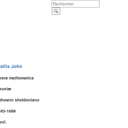
allis
John
pera mathematica
xoniæ
 theatro sheldoniano
693-1699
vol.