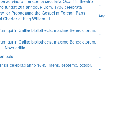
æ ad viadrum encœnia secularia Oxonii in theatro
L
nno fundat 201 annoque Dom. 1706 celebrata
ty for Propagating the Gospel in Foreign Parts,
Ang
 Charter of King William III
L
rum qui in Galliæ bibliothecis, maxime Benedictorum,
L
rum qui in Galliæ bibliothecis, maxime Benedictorum,
L
[…] Nova editio
bri octo
L
ensis celebrati anno 1645, mens. septemb. octobr.
L
L