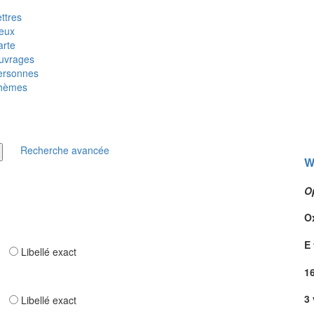
ttres
ieux
arte
uvrages
ersonnes
hèmes
Recherche avancée
W
O
O
E
ar
Libellé exact
1
3 
ar
Libellé exact