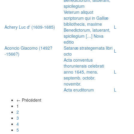
spicilegium
Veterum aliquot
scriptorum qui in Galliæ
bibliothecis, maxime
Achery Luc d' (1609-1685)
L
Benedictorum, latuerant,
spicilegium […] Nova
editio
Aconcio Giacomo (1492?
Satanæ strategemata libri
L
-1566?)
octo
Acta conventus
thoruniensis celebrati
anno 1645, mens.
L
septemb. octobr.
novembr.
Acta eruditorum
L
← Précédent
(actuel)
1
2
3
4
5