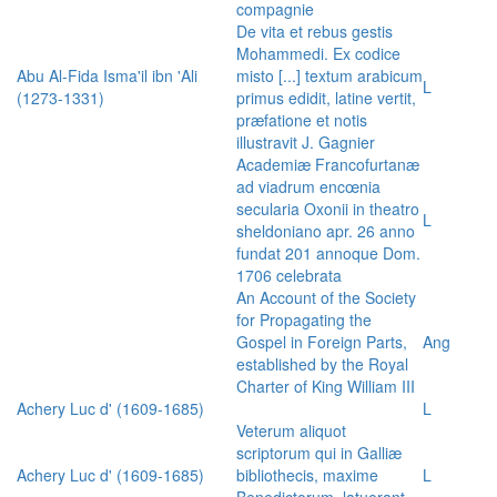
compagnie
De vita et rebus gestis
Mohammedi. Ex codice
Abu Al-Fida Isma'il ibn 'Ali
misto [...] textum arabicum
L
(1273-1331)
primus edidit, latine vertit,
præfatione et notis
illustravit J. Gagnier
Academiæ Francofurtanæ
ad viadrum encœnia
secularia Oxonii in theatro
L
sheldoniano apr. 26 anno
fundat 201 annoque Dom.
1706 celebrata
An Account of the Society
for Propagating the
Gospel in Foreign Parts,
Ang
established by the Royal
Charter of King William III
Achery Luc d' (1609-1685)
L
Veterum aliquot
scriptorum qui in Galliæ
Achery Luc d' (1609-1685)
bibliothecis, maxime
L
Benedictorum, latuerant,