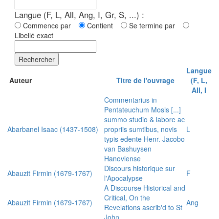
Langue (F, L, All, Ang, I, Gr, S, ...) :
Commence par
Contient
Se termine par
Libellé exact
Rechercher
Langue
Auteur
Titre de l'ouvrage
(F, L,
All, I
Commentarius in
Pentateuchum Mosis [...]
summo studio & labore ac
Abarbanel Isaac (1437-1508)
propriis sumtibus, novis
L
typis edente Henr. Jacobo
van Bashuysen
Hanoviense
Discours historique sur
Abauzit Firmin (1679-1767)
F
l'Apocalypse
A Discourse Historical and
Critical, On the
Abauzit Firmin (1679-1767)
Ang
Revelations ascrib'd to St
John