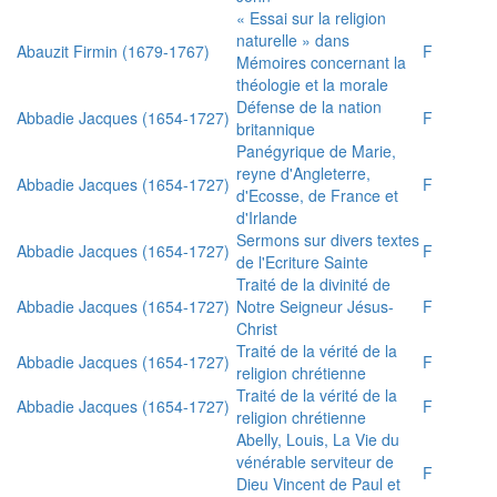
« Essai sur la religion
naturelle » dans
Abauzit Firmin (1679-1767)
F
Mémoires concernant la
théologie et la morale
Défense de la nation
Abbadie Jacques (1654-1727)
F
britannique
Panégyrique de Marie,
reyne d'Angleterre,
Abbadie Jacques (1654-1727)
F
d'Ecosse, de France et
d'Irlande
Sermons sur divers textes
Abbadie Jacques (1654-1727)
F
de l'Ecriture Sainte
Traité de la divinité de
Abbadie Jacques (1654-1727)
Notre Seigneur Jésus-
F
Christ
Traité de la vérité de la
Abbadie Jacques (1654-1727)
F
religion chrétienne
Traité de la vérité de la
Abbadie Jacques (1654-1727)
F
religion chrétienne
Abelly, Louis, La Vie du
vénérable serviteur de
F
Dieu Vincent de Paul et