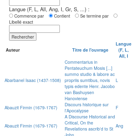
Langue (F, L, All, Ang, I, Gr, S, ...) :
Commence par
Contient
Se termine par
Libellé exact
Rechercher
Langue
Auteur
Titre de l'ouvrage
(F, L,
All, I
Commentarius in
Pentateuchum Mosis [...]
summo studio & labore ac
Abarbanel Isaac (1437-1508)
propriis sumtibus, novis
L
typis edente Henr. Jacobo
van Bashuysen
Hanoviense
Discours historique sur
Abauzit Firmin (1679-1767)
F
l'Apocalypse
A Discourse Historical and
Critical, On the
Abauzit Firmin (1679-1767)
Ang
Revelations ascrib'd to St
John