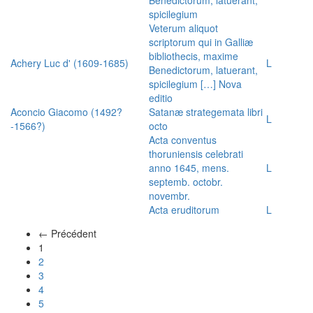
spicilegium
Veterum aliquot
scriptorum qui in Galliæ
bibliothecis, maxime
Achery Luc d' (1609-1685)
L
Benedictorum, latuerant,
spicilegium […] Nova
editio
Aconcio Giacomo (1492?
Satanæ strategemata libri
L
-1566?)
octo
Acta conventus
thoruniensis celebrati
anno 1645, mens.
L
septemb. octobr.
novembr.
Acta eruditorum
L
← Précédent
(actuel)
1
2
3
4
5