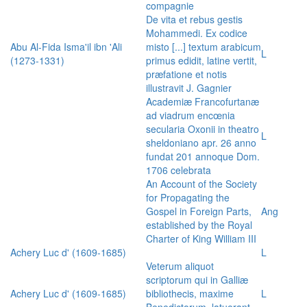
compagnie
De vita et rebus gestis
Mohammedi. Ex codice
Abu Al-Fida Isma'il ibn 'Ali
misto [...] textum arabicum
L
(1273-1331)
primus edidit, latine vertit,
præfatione et notis
illustravit J. Gagnier
Academiæ Francofurtanæ
ad viadrum encœnia
secularia Oxonii in theatro
L
sheldoniano apr. 26 anno
fundat 201 annoque Dom.
1706 celebrata
An Account of the Society
for Propagating the
Gospel in Foreign Parts,
Ang
established by the Royal
Charter of King William III
Achery Luc d' (1609-1685)
L
Veterum aliquot
scriptorum qui in Galliæ
Achery Luc d' (1609-1685)
bibliothecis, maxime
L
Benedictorum, latuerant,