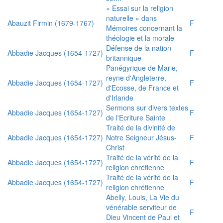
« Essai sur la religion
naturelle » dans
Abauzit Firmin (1679-1767)
F
Mémoires concernant la
théologie et la morale
Défense de la nation
Abbadie Jacques (1654-1727)
F
britannique
Panégyrique de Marie,
reyne d'Angleterre,
Abbadie Jacques (1654-1727)
F
d'Ecosse, de France et
d'Irlande
Sermons sur divers textes
Abbadie Jacques (1654-1727)
F
de l'Ecriture Sainte
Traité de la divinité de
Abbadie Jacques (1654-1727)
Notre Seigneur Jésus-
F
Christ
Traité de la vérité de la
Abbadie Jacques (1654-1727)
F
religion chrétienne
Traité de la vérité de la
Abbadie Jacques (1654-1727)
F
religion chrétienne
Abelly, Louis, La Vie du
vénérable serviteur de
F
Dieu Vincent de Paul et