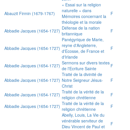
« Essai sur la religion
naturelle » dans
Abauzit Firmin (1679-1767)
F
Mémoires concernant la
théologie et la morale
Défense de la nation
Abbadie Jacques (1654-1727)
F
britannique
Panégyrique de Marie,
reyne d'Angleterre,
Abbadie Jacques (1654-1727)
F
d'Ecosse, de France et
d'Irlande
Sermons sur divers textes
Abbadie Jacques (1654-1727)
F
de l'Ecriture Sainte
Traité de la divinité de
Abbadie Jacques (1654-1727)
Notre Seigneur Jésus-
F
Christ
Traité de la vérité de la
Abbadie Jacques (1654-1727)
F
religion chrétienne
Traité de la vérité de la
Abbadie Jacques (1654-1727)
F
religion chrétienne
Abelly, Louis, La Vie du
vénérable serviteur de
F
Dieu Vincent de Paul et