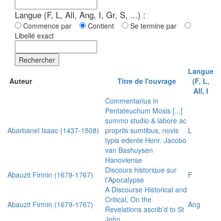
Langue (F, L, All, Ang, I, Gr, S, ...) :
Commence par
Contient
Se termine par
Libellé exact
Rechercher
Langue
Auteur
Titre de l'ouvrage
(F, L,
All, I
Commentarius in
Pentateuchum Mosis [...]
summo studio & labore ac
Abarbanel Isaac (1437-1508)
propriis sumtibus, novis
L
typis edente Henr. Jacobo
van Bashuysen
Hanoviense
Discours historique sur
Abauzit Firmin (1679-1767)
F
l'Apocalypse
A Discourse Historical and
Critical, On the
Abauzit Firmin (1679-1767)
Ang
Revelations ascrib'd to St
John