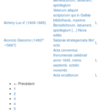
spicilegium
Veterum aliquot
scriptorum qui in Galliæ
bibliothecis, maxime
Achery Luc d' (1609-1685)
L
Benedictorum, latuerant,
spicilegium […] Nova
editio
Aconcio Giacomo (1492?
Satanæ strategemata libri
L
-1566?)
octo
Acta conventus
thoruniensis celebrati
anno 1645, mens.
L
septemb. octobr.
novembr.
Acta eruditorum
L
← Précédent
(actuel)
1
2
3
4
5