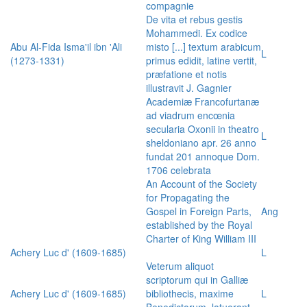
compagnie
De vita et rebus gestis
Mohammedi. Ex codice
Abu Al-Fida Isma'il ibn 'Ali
misto [...] textum arabicum
L
(1273-1331)
primus edidit, latine vertit,
præfatione et notis
illustravit J. Gagnier
Academiæ Francofurtanæ
ad viadrum encœnia
secularia Oxonii in theatro
L
sheldoniano apr. 26 anno
fundat 201 annoque Dom.
1706 celebrata
An Account of the Society
for Propagating the
Gospel in Foreign Parts,
Ang
established by the Royal
Charter of King William III
Achery Luc d' (1609-1685)
L
Veterum aliquot
scriptorum qui in Galliæ
Achery Luc d' (1609-1685)
bibliothecis, maxime
L
Benedictorum, latuerant,