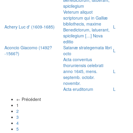
spicilegium
Veterum aliquot
scriptorum qui in Galliæ
bibliothecis, maxime
Achery Luc d' (1609-1685)
L
Benedictorum, latuerant,
spicilegium […] Nova
editio
Aconcio Giacomo (1492?
Satanæ strategemata libri
L
-1566?)
octo
Acta conventus
thoruniensis celebrati
anno 1645, mens.
L
septemb. octobr.
novembr.
Acta eruditorum
L
← Précédent
(actuel)
1
2
3
4
5