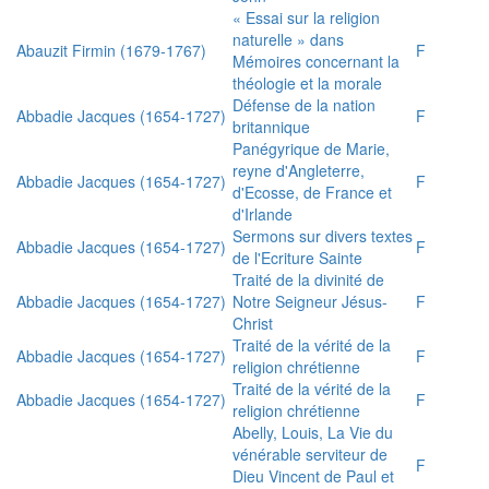
« Essai sur la religion
naturelle » dans
Abauzit Firmin (1679-1767)
F
Mémoires concernant la
théologie et la morale
Défense de la nation
Abbadie Jacques (1654-1727)
F
britannique
Panégyrique de Marie,
reyne d'Angleterre,
Abbadie Jacques (1654-1727)
F
d'Ecosse, de France et
d'Irlande
Sermons sur divers textes
Abbadie Jacques (1654-1727)
F
de l'Ecriture Sainte
Traité de la divinité de
Abbadie Jacques (1654-1727)
Notre Seigneur Jésus-
F
Christ
Traité de la vérité de la
Abbadie Jacques (1654-1727)
F
religion chrétienne
Traité de la vérité de la
Abbadie Jacques (1654-1727)
F
religion chrétienne
Abelly, Louis, La Vie du
vénérable serviteur de
F
Dieu Vincent de Paul et