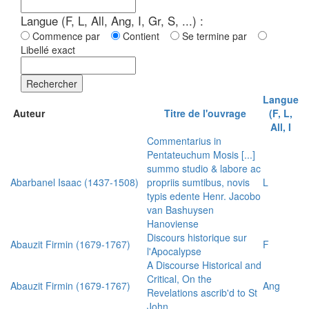
Langue (F, L, All, Ang, I, Gr, S, ...) :
Commence par
Contient
Se termine par
Libellé exact
Rechercher
Langue
Auteur
Titre de l'ouvrage
(F, L,
All, I
Commentarius in
Pentateuchum Mosis [...]
summo studio & labore ac
Abarbanel Isaac (1437-1508)
propriis sumtibus, novis
L
typis edente Henr. Jacobo
van Bashuysen
Hanoviense
Discours historique sur
Abauzit Firmin (1679-1767)
F
l'Apocalypse
A Discourse Historical and
Critical, On the
Abauzit Firmin (1679-1767)
Ang
Revelations ascrib'd to St
John