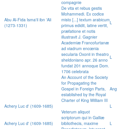
compagnie
De vita et rebus gestis
Mohammedi. Ex codice
Abu Al-Fida Isma'il ibn 'Ali
misto [...] textum arabicum
L
(1273-1331)
primus edidit, latine vertit,
præfatione et notis
illustravit J. Gagnier
Academiæ Francofurtanæ
ad viadrum encœnia
secularia Oxonii in theatro
L
sheldoniano apr. 26 anno
fundat 201 annoque Dom.
1706 celebrata
An Account of the Society
for Propagating the
Gospel in Foreign Parts,
Ang
established by the Royal
Charter of King William III
Achery Luc d' (1609-1685)
L
Veterum aliquot
scriptorum qui in Galliæ
Achery Luc d' (1609-1685)
bibliothecis, maxime
L
Benedictorum, latuerant,