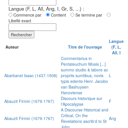
Langue (F, L, All, Ang, I, Gr, S, ...) :
Commence par
Contient
Se termine par
Libellé exact
Rechercher
Langue
Auteur
Titre de l'ouvrage
(F, L,
All, I
Commentarius in
Pentateuchum Mosis [...]
summo studio & labore ac
Abarbanel Isaac (1437-1508)
propriis sumtibus, novis
L
typis edente Henr. Jacobo
van Bashuysen
Hanoviense
Discours historique sur
Abauzit Firmin (1679-1767)
F
l'Apocalypse
A Discourse Historical and
Critical, On the
Abauzit Firmin (1679-1767)
Ang
Revelations ascrib'd to St
John