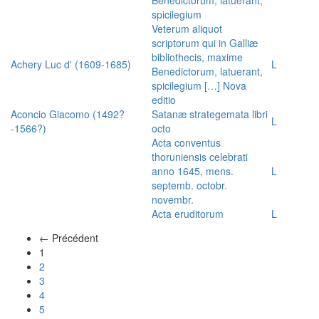
spicilegium
Veterum aliquot
scriptorum qui in Galliæ
bibliothecis, maxime
Achery Luc d' (1609-1685)
L
Benedictorum, latuerant,
spicilegium […] Nova
editio
Aconcio Giacomo (1492?
Satanæ strategemata libri
L
-1566?)
octo
Acta conventus
thoruniensis celebrati
anno 1645, mens.
L
septemb. octobr.
novembr.
Acta eruditorum
L
← Précédent
(actuel)
1
2
3
4
5