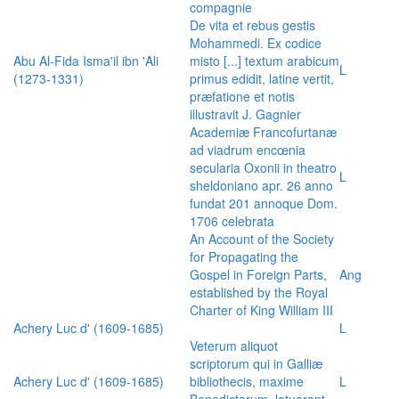
compagnie
De vita et rebus gestis
Mohammedi. Ex codice
Abu Al-Fida Isma'il ibn 'Ali
misto [...] textum arabicum
L
(1273-1331)
primus edidit, latine vertit,
præfatione et notis
illustravit J. Gagnier
Academiæ Francofurtanæ
ad viadrum encœnia
secularia Oxonii in theatro
L
sheldoniano apr. 26 anno
fundat 201 annoque Dom.
1706 celebrata
An Account of the Society
for Propagating the
Gospel in Foreign Parts,
Ang
established by the Royal
Charter of King William III
Achery Luc d' (1609-1685)
L
Veterum aliquot
scriptorum qui in Galliæ
Achery Luc d' (1609-1685)
bibliothecis, maxime
L
Benedictorum, latuerant,