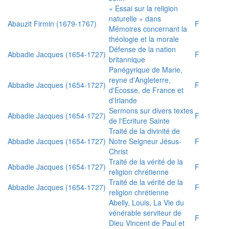
« Essai sur la religion
naturelle » dans
Abauzit Firmin (1679-1767)
F
Mémoires concernant la
théologie et la morale
Défense de la nation
Abbadie Jacques (1654-1727)
F
britannique
Panégyrique de Marie,
reyne d'Angleterre,
Abbadie Jacques (1654-1727)
F
d'Ecosse, de France et
d'Irlande
Sermons sur divers textes
Abbadie Jacques (1654-1727)
F
de l'Ecriture Sainte
Traité de la divinité de
Abbadie Jacques (1654-1727)
Notre Seigneur Jésus-
F
Christ
Traité de la vérité de la
Abbadie Jacques (1654-1727)
F
religion chrétienne
Traité de la vérité de la
Abbadie Jacques (1654-1727)
F
religion chrétienne
Abelly, Louis, La Vie du
vénérable serviteur de
F
Dieu Vincent de Paul et