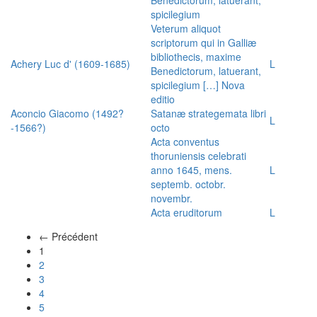
spicilegium
Veterum aliquot
scriptorum qui in Galliæ
bibliothecis, maxime
Achery Luc d' (1609-1685)
L
Benedictorum, latuerant,
spicilegium […] Nova
editio
Aconcio Giacomo (1492?
Satanæ strategemata libri
L
-1566?)
octo
Acta conventus
thoruniensis celebrati
anno 1645, mens.
L
septemb. octobr.
novembr.
Acta eruditorum
L
← Précédent
(actuel)
1
2
3
4
5