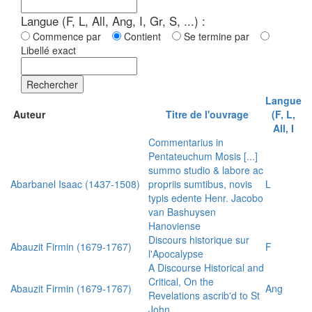
Langue (F, L, All, Ang, I, Gr, S, ...) :
Commence par
Contient
Se termine par
Libellé exact
Rechercher
Langue
Auteur
Titre de l'ouvrage
(F, L,
All, I
Commentarius in
Pentateuchum Mosis [...]
summo studio & labore ac
Abarbanel Isaac (1437-1508)
propriis sumtibus, novis
L
typis edente Henr. Jacobo
van Bashuysen
Hanoviense
Discours historique sur
Abauzit Firmin (1679-1767)
F
l'Apocalypse
A Discourse Historical and
Critical, On the
Abauzit Firmin (1679-1767)
Ang
Revelations ascrib'd to St
John