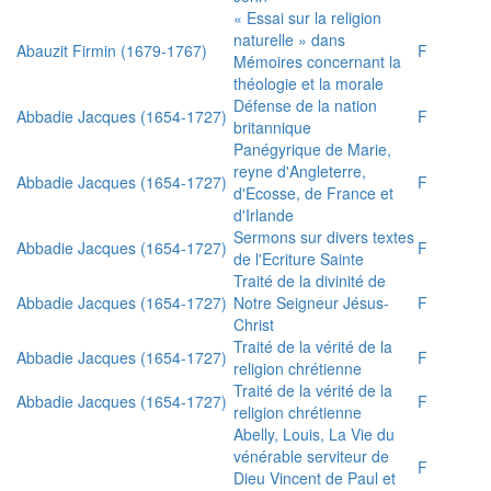
« Essai sur la religion
naturelle » dans
Abauzit Firmin (1679-1767)
F
Mémoires concernant la
théologie et la morale
Défense de la nation
Abbadie Jacques (1654-1727)
F
britannique
Panégyrique de Marie,
reyne d'Angleterre,
Abbadie Jacques (1654-1727)
F
d'Ecosse, de France et
d'Irlande
Sermons sur divers textes
Abbadie Jacques (1654-1727)
F
de l'Ecriture Sainte
Traité de la divinité de
Abbadie Jacques (1654-1727)
Notre Seigneur Jésus-
F
Christ
Traité de la vérité de la
Abbadie Jacques (1654-1727)
F
religion chrétienne
Traité de la vérité de la
Abbadie Jacques (1654-1727)
F
religion chrétienne
Abelly, Louis, La Vie du
vénérable serviteur de
F
Dieu Vincent de Paul et