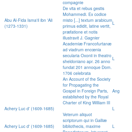
compagnie
De vita et rebus gestis
Mohammedi. Ex codice
Abu Al-Fida Isma'il ibn 'Ali
misto [...] textum arabicum
L
(1273-1331)
primus edidit, latine vertit,
præfatione et notis
illustravit J. Gagnier
Academiæ Francofurtanæ
ad viadrum encœnia
secularia Oxonii in theatro
L
sheldoniano apr. 26 anno
fundat 201 annoque Dom.
1706 celebrata
An Account of the Society
for Propagating the
Gospel in Foreign Parts,
Ang
established by the Royal
Charter of King William III
Achery Luc d' (1609-1685)
L
Veterum aliquot
scriptorum qui in Galliæ
Achery Luc d' (1609-1685)
bibliothecis, maxime
L
Benedictorum, latuerant,