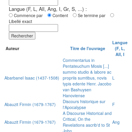
Langue (F, L, All, Ang, I, Gr, S, ...) :
Commence par
Contient
Se termine par
Libellé exact
Rechercher
Langue
Auteur
Titre de l'ouvrage
(F, L,
All, I
Commentarius in
Pentateuchum Mosis [...]
summo studio & labore ac
Abarbanel Isaac (1437-1508)
propriis sumtibus, novis
L
typis edente Henr. Jacobo
van Bashuysen
Hanoviense
Discours historique sur
Abauzit Firmin (1679-1767)
F
l'Apocalypse
A Discourse Historical and
Critical, On the
Abauzit Firmin (1679-1767)
Ang
Revelations ascrib'd to St
John