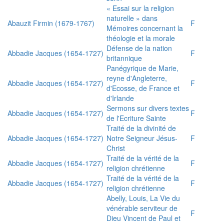
« Essai sur la religion
naturelle » dans
Abauzit Firmin (1679-1767)
F
Mémoires concernant la
théologie et la morale
Défense de la nation
Abbadie Jacques (1654-1727)
F
britannique
Panégyrique de Marie,
reyne d'Angleterre,
Abbadie Jacques (1654-1727)
F
d'Ecosse, de France et
d'Irlande
Sermons sur divers textes
Abbadie Jacques (1654-1727)
F
de l'Ecriture Sainte
Traité de la divinité de
Abbadie Jacques (1654-1727)
Notre Seigneur Jésus-
F
Christ
Traité de la vérité de la
Abbadie Jacques (1654-1727)
F
religion chrétienne
Traité de la vérité de la
Abbadie Jacques (1654-1727)
F
religion chrétienne
Abelly, Louis, La Vie du
vénérable serviteur de
F
Dieu Vincent de Paul et