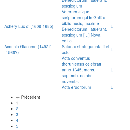
spicilegium
Veterum aliquot
scriptorum qui in Galliæ
bibliothecis, maxime
Achery Luc d' (1609-1685)
L
Benedictorum, latuerant,
spicilegium […] Nova
editio
Aconcio Giacomo (1492?
Satanæ strategemata libri
L
-1566?)
octo
Acta conventus
thoruniensis celebrati
anno 1645, mens.
L
septemb. octobr.
novembr.
Acta eruditorum
L
← Précédent
(actuel)
1
2
3
4
5