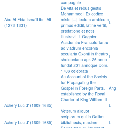
compagnie
De vita et rebus gestis
Mohammedi. Ex codice
Abu Al-Fida Isma'il ibn 'Ali
misto [...] textum arabicum
L
(1273-1331)
primus edidit, latine vertit,
præfatione et notis
illustravit J. Gagnier
Academiæ Francofurtanæ
ad viadrum encœnia
secularia Oxonii in theatro
L
sheldoniano apr. 26 anno
fundat 201 annoque Dom.
1706 celebrata
An Account of the Society
for Propagating the
Gospel in Foreign Parts,
Ang
established by the Royal
Charter of King William III
Achery Luc d' (1609-1685)
L
Veterum aliquot
scriptorum qui in Galliæ
Achery Luc d' (1609-1685)
bibliothecis, maxime
L
Benedictorum, latuerant,