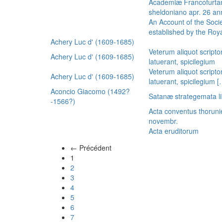
Academiæ Francofurtan
sheldoniano apr. 26 a
An Account of the Socie
established by the Royal
Achery Luc d' (1609-1685)
Veterum aliquot scripto
Achery Luc d' (1609-1685)
latuerant, spicilegium
Veterum aliquot scripto
Achery Luc d' (1609-1685)
latuerant, spicilegium 
Aconcio Giacomo (1492?
Satanæ strategemata li
-1566?)
Acta conventus thoruni
novembr.
Acta eruditorum
← Précédent
(actuel)
1
2
3
4
5
6
7