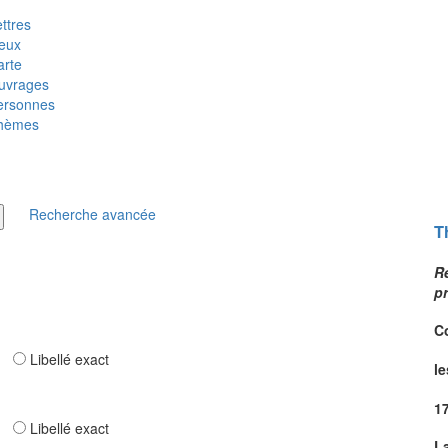
ttres
ieux
arte
uvrages
ersonnes
hèmes
Recherche avancée
T
Ré
p
C
ar
Libellé exact
le
1
ar
Libellé exact
L