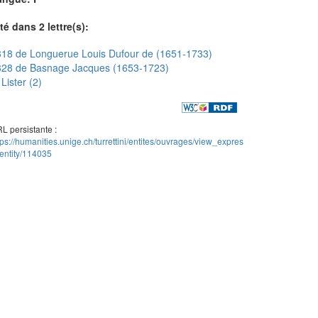
té dans 2 lettre(s):
18 de Longuerue Louis Dufour de (1651-1733)
328 de Basnage Jacques (1653-1723)
Lister (2)
L persistante :
tps://humanities.unige.ch/turrettini/entites/ouvrages/view_expres
entity/114035