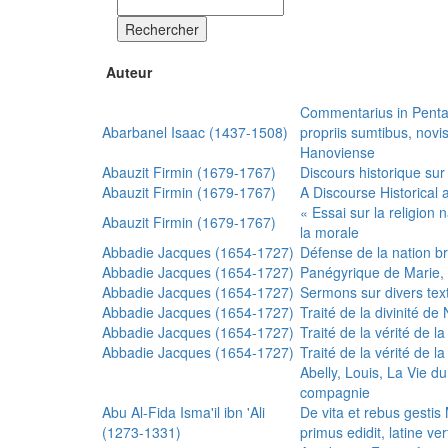
Rechercher
Auteur
Commentarius in Penta
Abarbanel Isaac (1437-1508)
propriis sumtibus, nov
Hanoviense
Abauzit Firmin (1679-1767)
Discours historique sur
Abauzit Firmin (1679-1767)
A Discourse Historical 
« Essai sur la religion
Abauzit Firmin (1679-1767)
la morale
Abbadie Jacques (1654-1727)
Défense de la nation b
Abbadie Jacques (1654-1727)
Panégyrique de Marie, 
Abbadie Jacques (1654-1727)
Sermons sur divers text
Abbadie Jacques (1654-1727)
Traité de la divinité d
Abbadie Jacques (1654-1727)
Traité de la vérité de la
Abbadie Jacques (1654-1727)
Traité de la vérité de la
Abelly, Louis, La Vie d
compagnie
Abu Al-Fida Isma'il ibn 'Ali
De vita et rebus gesti
(1273-1331)
primus edidit, latine ver