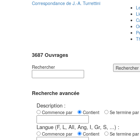
Correspondance de
J.-A. Turrettini
Le
L
C
O
P
T
3687 Ouvrages
Rechercher
Rechercher
Recherche avancée
Description :
Commence par
Contient
Se termine p
Langue (F, L, All, Ang, I, Gr, S, ...) :
Commence par
Contient
Se termine p