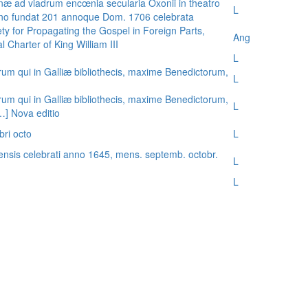
æ ad viadrum encœnia secularia Oxonii in theatro
L
nno fundat 201 annoque Dom. 1706 celebrata
ty for Propagating the Gospel in Foreign Parts,
Ang
 Charter of King William III
L
rum qui in Galliæ bibliothecis, maxime Benedictorum,
L
rum qui in Galliæ bibliothecis, maxime Benedictorum,
L
[…] Nova editio
bri octo
L
ensis celebrati anno 1645, mens. septemb. octobr.
L
L