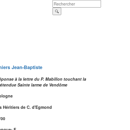
hiers
Jean-Baptiste
ponse à la lettre du P. Mabillon touchant la
rétendue Sainte larme de Vendôme
ologne
s Héritiers de C. d'Egmond
700
angue: F