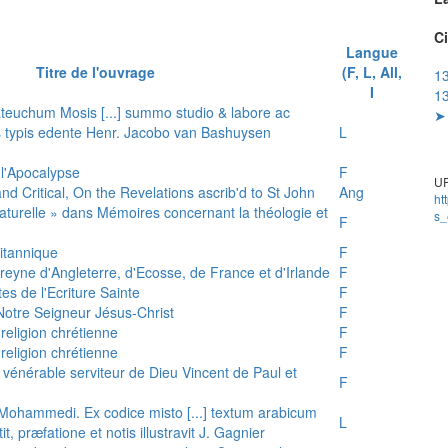
Ci
Langue
Titre de l'ouvrage
(F, L, All,
13
I
1
teuchum Mosis [...] summo studio & labore ac
➤ 
is typis edente Henr. Jacobo van Bashuysen
L
 l'Apocalypse
F
UR
and Critical, On the Revelations ascrib'd to St John
Ang
ht
 naturelle » dans Mémoires concernant la théologie et
s_
F
ritannique
F
reyne d'Angleterre, d'Ecosse, de France et d'Irlande
F
es de l'Ecriture Sainte
F
e Notre Seigneur Jésus-Christ
F
 religion chrétienne
F
 religion chrétienne
F
u vénérable serviteur de Dieu Vincent de Paul et
F
s Mohammedi. Ex codice misto [...] textum arabicum
L
tit, præfatione et notis illustravit J. Gagnier