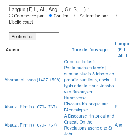
Langue (F, L, All, Ang, I, Gr, S, ...) :
Commence par
Contient
Se termine par
Libellé exact
Rechercher
Langue
Auteur
Titre de l'ouvrage
(F, L,
All, I
Commentarius in
Pentateuchum Mosis [...]
summo studio & labore ac
Abarbanel Isaac (1437-1508)
propriis sumtibus, novis
L
typis edente Henr. Jacobo
van Bashuysen
Hanoviense
Discours historique sur
Abauzit Firmin (1679-1767)
F
l'Apocalypse
A Discourse Historical and
Critical, On the
Abauzit Firmin (1679-1767)
Ang
Revelations ascrib'd to St
John