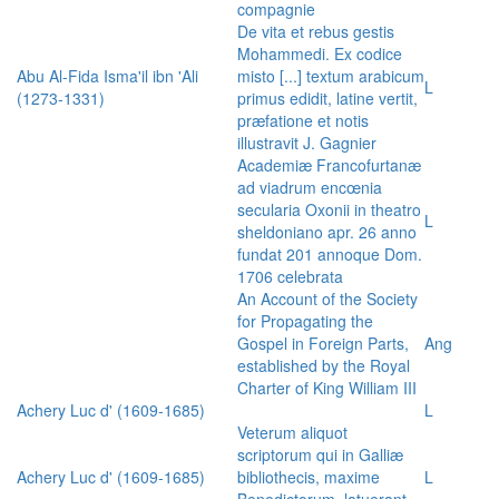
compagnie
De vita et rebus gestis
Mohammedi. Ex codice
Abu Al-Fida Isma'il ibn 'Ali
misto [...] textum arabicum
L
(1273-1331)
primus edidit, latine vertit,
præfatione et notis
illustravit J. Gagnier
Academiæ Francofurtanæ
ad viadrum encœnia
secularia Oxonii in theatro
L
sheldoniano apr. 26 anno
fundat 201 annoque Dom.
1706 celebrata
An Account of the Society
for Propagating the
Gospel in Foreign Parts,
Ang
established by the Royal
Charter of King William III
Achery Luc d' (1609-1685)
L
Veterum aliquot
scriptorum qui in Galliæ
Achery Luc d' (1609-1685)
bibliothecis, maxime
L
Benedictorum, latuerant,