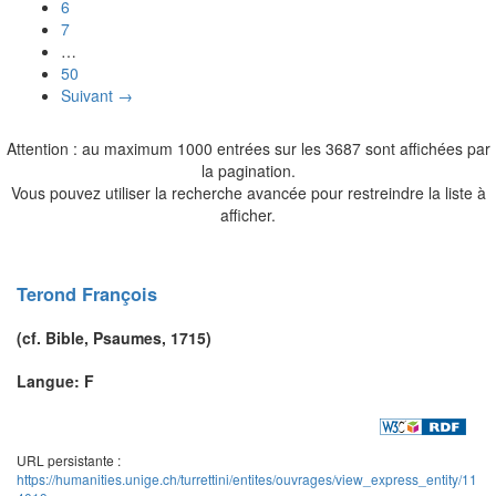
6
7
…
50
Suivant →
Attention : au maximum 1000 entrées sur les 3687 sont affichées par
la pagination.
Vous pouvez utiliser la recherche avancée pour restreindre la liste à
afficher.
Terond
François
(cf. Bible,
Psaumes
, 1715)
Langue: F
URL persistante :
https://humanities.unige.ch/turrettini/entites/ouvrages/view_express_entity/11