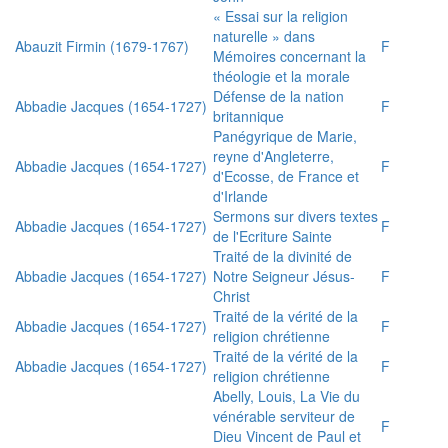
« Essai sur la religion
naturelle » dans
Abauzit Firmin (1679-1767)
F
Mémoires concernant la
théologie et la morale
Défense de la nation
Abbadie Jacques (1654-1727)
F
britannique
Panégyrique de Marie,
reyne d'Angleterre,
Abbadie Jacques (1654-1727)
F
d'Ecosse, de France et
d'Irlande
Sermons sur divers textes
Abbadie Jacques (1654-1727)
F
de l'Ecriture Sainte
Traité de la divinité de
Abbadie Jacques (1654-1727)
Notre Seigneur Jésus-
F
Christ
Traité de la vérité de la
Abbadie Jacques (1654-1727)
F
religion chrétienne
Traité de la vérité de la
Abbadie Jacques (1654-1727)
F
religion chrétienne
Abelly, Louis, La Vie du
vénérable serviteur de
F
Dieu Vincent de Paul et