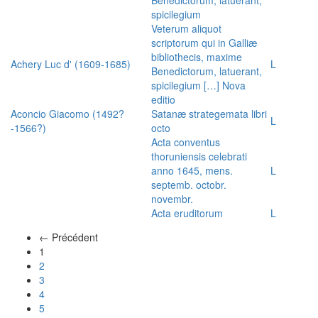
spicilegium
Veterum aliquot
scriptorum qui in Galliæ
bibliothecis, maxime
Achery Luc d' (1609-1685)
L
Benedictorum, latuerant,
spicilegium […] Nova
editio
Aconcio Giacomo (1492?
Satanæ strategemata libri
L
-1566?)
octo
Acta conventus
thoruniensis celebrati
anno 1645, mens.
L
septemb. octobr.
novembr.
Acta eruditorum
L
← Précédent
(actuel)
1
2
3
4
5