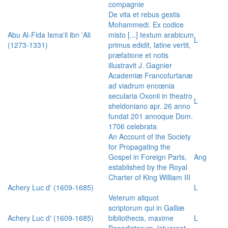
compagnie
De vita et rebus gestis
Mohammedi. Ex codice
Abu Al-Fida Isma'il ibn 'Ali
misto [...] textum arabicum
L
(1273-1331)
primus edidit, latine vertit,
præfatione et notis
illustravit J. Gagnier
Academiæ Francofurtanæ
ad viadrum encœnia
secularia Oxonii in theatro
L
sheldoniano apr. 26 anno
fundat 201 annoque Dom.
1706 celebrata
An Account of the Society
for Propagating the
Gospel in Foreign Parts,
Ang
established by the Royal
Charter of King William III
Achery Luc d' (1609-1685)
L
Veterum aliquot
scriptorum qui in Galliæ
Achery Luc d' (1609-1685)
bibliothecis, maxime
L
Benedictorum, latuerant,