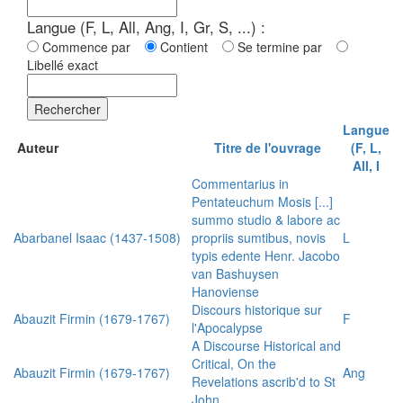
Langue (F, L, All, Ang, I, Gr, S, ...) :
Commence par
Contient
Se termine par
Libellé exact
Rechercher
Langue
Auteur
Titre de l'ouvrage
(F, L,
All, I
Commentarius in
Pentateuchum Mosis [...]
summo studio & labore ac
Abarbanel Isaac (1437-1508)
propriis sumtibus, novis
L
typis edente Henr. Jacobo
van Bashuysen
Hanoviense
Discours historique sur
Abauzit Firmin (1679-1767)
F
l'Apocalypse
A Discourse Historical and
Critical, On the
Abauzit Firmin (1679-1767)
Ang
Revelations ascrib'd to St
John