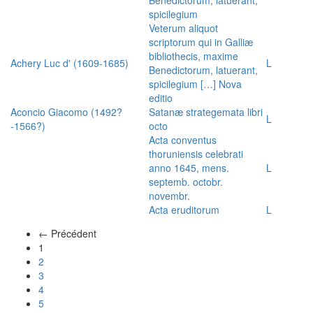
spicilegium
Veterum aliquot
scriptorum qui in Galliæ
bibliothecis, maxime
Achery Luc d' (1609-1685)
L
Benedictorum, latuerant,
spicilegium […] Nova
editio
Aconcio Giacomo (1492?
Satanæ strategemata libri
L
-1566?)
octo
Acta conventus
thoruniensis celebrati
anno 1645, mens.
L
septemb. octobr.
novembr.
Acta eruditorum
L
← Précédent
(actuel)
1
2
3
4
5