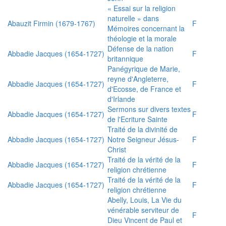
« Essai sur la religion
naturelle » dans
Abauzit Firmin (1679-1767)
F
Mémoires concernant la
théologie et la morale
Défense de la nation
Abbadie Jacques (1654-1727)
F
britannique
Panégyrique de Marie,
reyne d'Angleterre,
Abbadie Jacques (1654-1727)
F
d'Ecosse, de France et
d'Irlande
Sermons sur divers textes
Abbadie Jacques (1654-1727)
F
de l'Ecriture Sainte
Traité de la divinité de
Abbadie Jacques (1654-1727)
Notre Seigneur Jésus-
F
Christ
Traité de la vérité de la
Abbadie Jacques (1654-1727)
F
religion chrétienne
Traité de la vérité de la
Abbadie Jacques (1654-1727)
F
religion chrétienne
Abelly, Louis, La Vie du
vénérable serviteur de
F
Dieu Vincent de Paul et