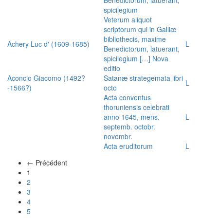
spicilegium
Veterum aliquot
scriptorum qui in Galliæ
bibliothecis, maxime
Achery Luc d' (1609-1685)
L
Benedictorum, latuerant,
spicilegium […] Nova
editio
Aconcio Giacomo (1492?
Satanæ strategemata libri
L
-1566?)
octo
Acta conventus
thoruniensis celebrati
anno 1645, mens.
L
septemb. octobr.
novembr.
Acta eruditorum
L
← Précédent
(actuel)
1
2
3
4
5