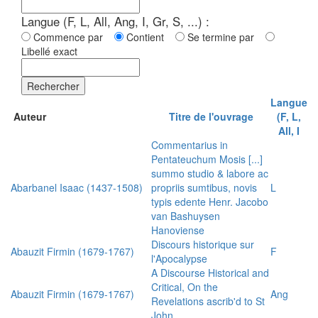
Langue (F, L, All, Ang, I, Gr, S, ...) :
Commence par
Contient
Se termine par
Libellé exact
Rechercher
Langue
Auteur
Titre de l'ouvrage
(F, L,
All, I
Commentarius in
Pentateuchum Mosis [...]
summo studio & labore ac
Abarbanel Isaac (1437-1508)
propriis sumtibus, novis
L
typis edente Henr. Jacobo
van Bashuysen
Hanoviense
Discours historique sur
Abauzit Firmin (1679-1767)
F
l'Apocalypse
A Discourse Historical and
Critical, On the
Abauzit Firmin (1679-1767)
Ang
Revelations ascrib'd to St
John