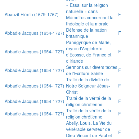
« Essai sur la religion
naturelle » dans
Abauzit Firmin (1679-1767)
F
Mémoires concernant la
théologie et la morale
Défense de la nation
Abbadie Jacques (1654-1727)
F
britannique
Panégyrique de Marie,
reyne d'Angleterre,
Abbadie Jacques (1654-1727)
F
d'Ecosse, de France et
d'Irlande
Sermons sur divers textes
Abbadie Jacques (1654-1727)
F
de l'Ecriture Sainte
Traité de la divinité de
Abbadie Jacques (1654-1727)
Notre Seigneur Jésus-
F
Christ
Traité de la vérité de la
Abbadie Jacques (1654-1727)
F
religion chrétienne
Traité de la vérité de la
Abbadie Jacques (1654-1727)
F
religion chrétienne
Abelly, Louis, La Vie du
vénérable serviteur de
F
Dieu Vincent de Paul et