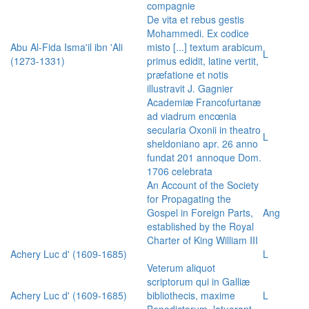
compagnie
De vita et rebus gestis
Mohammedi. Ex codice
Abu Al-Fida Isma'il ibn 'Ali
misto [...] textum arabicum
L
(1273-1331)
primus edidit, latine vertit,
præfatione et notis
illustravit J. Gagnier
Academiæ Francofurtanæ
ad viadrum encœnia
secularia Oxonii in theatro
L
sheldoniano apr. 26 anno
fundat 201 annoque Dom.
1706 celebrata
An Account of the Society
for Propagating the
Gospel in Foreign Parts,
Ang
established by the Royal
Charter of King William III
Achery Luc d' (1609-1685)
L
Veterum aliquot
scriptorum qui in Galliæ
Achery Luc d' (1609-1685)
bibliothecis, maxime
L
Benedictorum, latuerant,